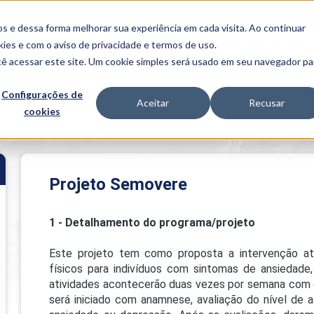
FALE CONOSCO
CONVÊNIOS E PARCERIAS
s e dessa forma melhorar sua experiência em cada visita. Ao continuar
BENEFÍCIOS
INSTITUCIONAL
kies
e com o aviso de
privacidade e termos de uso
.
cê acessar este site. Um cookie simples será usado em seu navegador pa
Programas
Acadêmicos
Configurações de
Aceitar
Recusar
cookies
PIBID
MPH
PIAC
ionistas da Uniube
>
Projeto Semovere
PROEST
PAE
Unit
Projeto Semovere
PIME
Programas de
1 - Detalhamento do programa/projeto
Pesquisa e
Extensão
Este projeto tem como proposta a intervenção at
NIT
físicos para indivíduos com sintomas de ansiedade
atividades acontecerão duas vezes por semana com d
será iniciado com anamnese, avaliação do nível de at
PRO