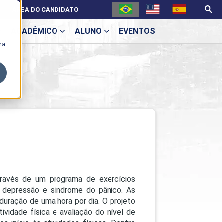
ÁREA DO CANDIDATO
ACADÊMICO
ALUNO
EVENTOS
ra
U
ecne
ravés de um programa de exercícios
, depressão e síndrome do pânico. As
uração de uma hora por dia. O projeto
ividade física e avaliação do nível de
ES