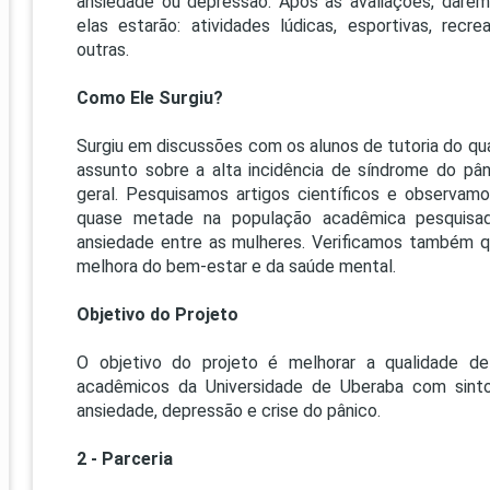
ansiedade ou depressão. Após as avaliações, daremos
PRO
elas estarão: atividades lúdicas, esportivas, recre
PRO
outras.
Como Ele Surgiu?
Surgiu em discussões com os alunos de tutoria do qu
assunto sobre a alta incidência de síndrome do pâ
geral. Pesquisamos artigos científicos e observa
quase metade na população acadêmica pesquisa
ansiedade entre as mulheres. Verificamos também qu
melhora do bem-estar e da saúde mental.
Objetivo do Projeto
O objetivo do projeto é melhorar a qualidade 
acadêmicos da Universidade de Uberaba com sint
ansiedade, depressão e crise do pânico.
2 - Parceria