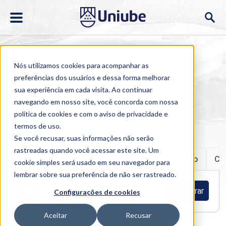
Nós utilizamos cookies para acompanhar as
preferências dos usuários e dessa forma melhorar
sua experiência em cada visita. Ao continuar
navegando em nosso site, você concorda com nossa
Home
>
Cursos
>
EAD
>
Pós-graduação e MBA
política de cookies
e com o aviso de
privacidade e
termos de uso
.
Ao-vivo
Presencial
Se você recusar, suas informações não serão
rastreadas quando você acessar este site. Um
Especialização e MBA
Graduação
Extensão
Cu
cookie simples será usado em seu navegador para
lembrar sobre sua preferência de não ser rastreado.
Filtrar
Configurações de cookies
Aceitar
Recusar