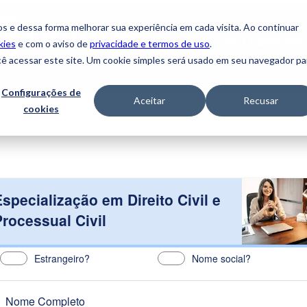
s e dessa forma melhorar sua experiência em cada visita. Ao continuar
Construa
seu caminho
kies
e com o aviso de
privacidade e termos de uso
.
cê acessar este site. Um cookie simples será usado em seu navegador pa
Configurações de
Aceitar
Recusar
cookies
Especialização em Direito Civil e
Processual Civil
Estrangeiro?
Nome social?
Nome Completo