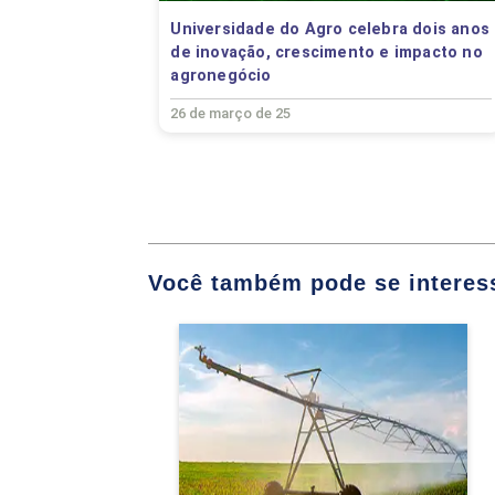
COMPONENTE OP
Universidade do Agro celebra dois anos
de inovação, crescimento e impacto no
CONTABILIDADE 
agronegócio
CONTABILIDADE 
26 de março de 25
ECONOMIA E GES
EMPREENDEDORIS
ENADE (OBRIGAT
Você também pode se interess
ERGONOMIA E S
Agronomia
FELICIDADE E BE
Detalhes do curso
FUNDAMENTOS DO
GESTÃO DA CADE
Ir para Inscrição