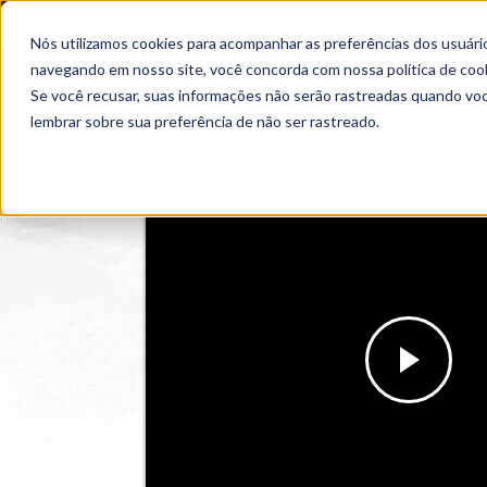
OUTROS PORTAIS
SEJA PARCEIRO
Nós utilizamos cookies para acompanhar as preferências dos usuário
SEMIPRESENCIAL
PRESENCIAL
EAD
navegando em nosso site, você concorda com nossa
política de coo
Se você recusar, suas informações não serão rastreadas quando vo
lembrar sobre sua preferência de não ser rastreado.
Home
>
Cursos
>
Presencial
>
Graduação
>
Ges