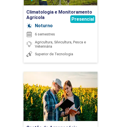
CIAÇÕES E COOPERATIVAS AGROPECUÁRIAS
Ir para Inscrição
Climatologia e Monitoramento
OS E ESTRATÉGIAS DE PRECIFICAÇÃO NO
Agrícola
Presencial
Noturno
ESAS RURAIS
6 semestres
Agricultura, Silvicultura, Pesca e
RSOS NATURAIS E ENERGIAS RENOVÁVEIS
Veterinária
Superior de Tecnologia
IRA
CA
Gestão do Agronegócio
LICADA
Detalhes do curso
TICAS DE EXTENSÃO RURAL NO AGRONEGÓCIO
 DIREITO
Ir para Inscrição
ICULTURA E PECUÁRIA DE PRECISÃO