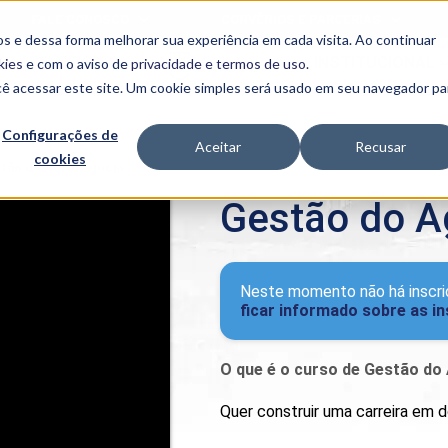
FALE CONOSCO
CONVÊNIOS E PARCERIAS
s e dessa forma melhorar sua experiência em cada visita. Ao continuar
BENEFÍCIOS
INSTITUCIONAL
kies
e com o aviso de
privacidade e termos de uso
.
cê acessar este site. Um cookie simples será usado em seu navegador pa
Programas
Acadêmicos
Configurações de
Aceitar
Recusar
cookies
PIBID
MPH
tão do Agronegócio
PIAC
Gestão do A
PROEST
PAE
Unit
PIME
Neste momento não há inscri
Programas de
ficar informado sobre as i
Pesquisa e
Extensão
NIT
O que é o curso de Gestão do
Quer construir uma carreira em 
PRO