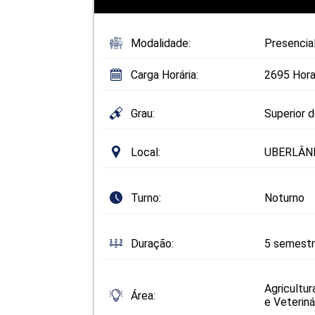
Modalidade:
Presencia
Carga Horária:
2695 Hora
Grau:
Superior 
Local:
UBERLÂND
Turno:
Noturno
Duração:
5 semest
Agricultur
Área:
e Veteriná