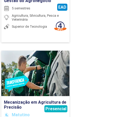
Gestão do Agronegócio
EAD
54
5 semestres
Agricultura, Silvicultura, Pesca e
54
Veterinária
Superior de Tecnologia
48
54
54
Mecanização em
Agricultura de Precisão
96
Detalhes do curso
54
54
Ir para Inscrição
54
Mecanização em Agricultura de
Precisão
Presencial
54
Matutino