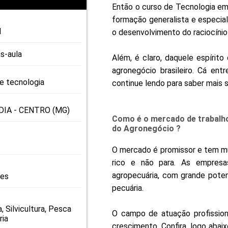
PRO
Então o curso de Tecnologia em
PRO
formação generalista e especial
l
o desenvolvimento do raciocínio l
s-aula
Além, é claro, daquele espírito
agronegócio brasileiro. Cá ent
de tecnologia
continue lendo para saber mais 
IA - CENTRO (MG)
Como é o mercado de trabalh
do Agronegócio ?
O mercado é promissor e tem mui
rico e não para. As empresa
agropecuária, com grande poten
res
pecuária.
a, Silvicultura, Pesca
O campo de atuação profission
ria
crescimento. Confira, logo abai