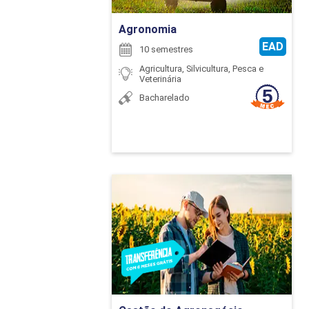
GESTÃO DE ASSO
Agronomia
GESTÃO DE CUST
EAD
AGRONEGÓCIO
10 semestres
Agricultura, Silvicultura, Pesca e
Veterinária
GESTÃO DE EMPR
Bacharelado
GESTÃO DE RECU
GESTÃO FINANCE
GESTÃO LOGÍSTI
Gestão do Agronegócio
INFORMÁTICA AP
Detalhes do curso
INOVAÇÃO E PRA
INSTITUIÇÕES DO
Ir para Inscrição
INTEGRAÇÃO AGR