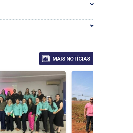
arga Horária
MAIS NOTÍCIAS
54
96
84
54
54