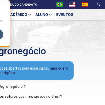
ÁREA DO CANDIDATO
ACADÊMICO
ALUNO
EVENTOS
ra
U
gronegócio
ecne
ções abertas para esse curso,
mas quero
nscrições
 Agronegócio ?
dos setores que mais cresce no Brasil?
ES