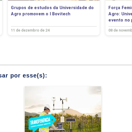
TATIVO
Grupos de estudos da Universidade do
Força Femi
Agro promovem o I Bovitech
Agro: Univ
BÁSICA
evento no 
NO AGRONEGÓCIO
11 de dezembro de 24
08 de novemb
TÃO DO AGRONEGÓCIO
MO E DESENVOLVIMENTO DE NOVOS NEGÓCIOS
ÓRIO)
ar por esse(s):
EGURANÇA DO TRABALHO
Climatologia e
M-ESTAR
Monitoramento Agrícola
 COMÉRCIO EXTERIOR
Detalhes do curso
IA DE SUPRIMENTOS