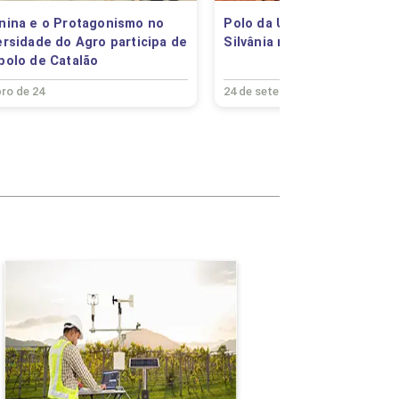
48
nina e o Protagonismo no
Polo da Universidade do A
ersidade do Agro participa de
Silvânia realiza 3° dia de 
84
polo de Catalão
54
ro de 24
24 de setembro de 24
54
54
0
48
Climatologia e
96
Monitoramento Agrícola
54
Detalhes do curso
54