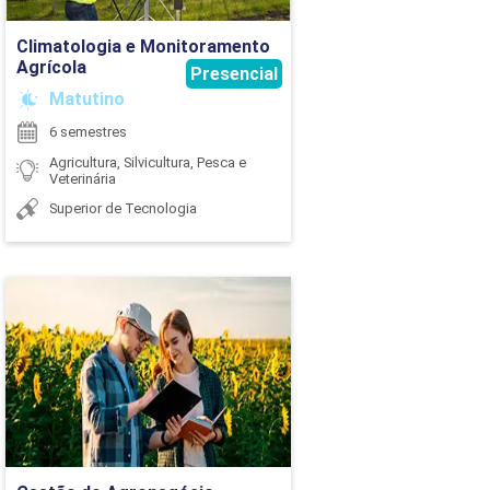
54
Ir para Inscrição
Climatologia e Monitoramento
Agrícola
66
Presencial
Matutino
84
6 semestres
Agricultura, Silvicultura, Pesca e
54
Veterinária
Superior de Tecnologia
84
54
Gestão do Agronegócio
54
Detalhes do curso
154
78
Ir para Inscrição
42