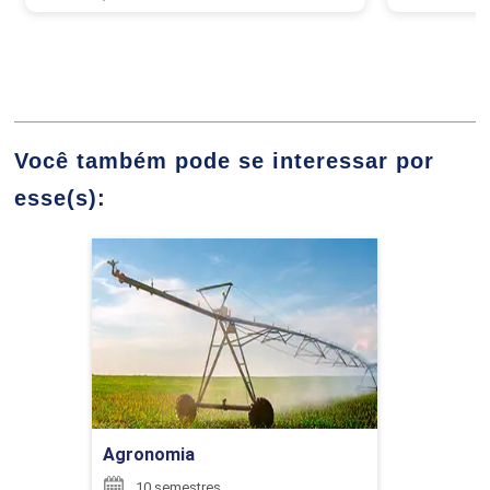
ÉLIDA PATRÍCIA DE SOUZA
CLIMATOLOGIA
Você também pode se interessar por
96
GABRIELLA PANIAGUA BIZINOTO
esse(s):
Agronomia
Detalhes do curso
COMPLEXOS AGROINDUSTRIAIS I
GILMAR GONCALVES DA SILVA JUNIOR
Ir para Inscrição
90
Agronomia
HENRIQUE CAMPOS FREITAS
10 semestres