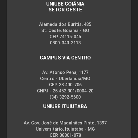
UNIUBE GOIÂNIA
SETOR OESTE
Alameda dos Buritis, 485
St. Oeste, Goiânia - GO
SEMINÁRIO DE COMPETÊNCIAS
CEP. 74115-045
0800-340-3113
15
CAMPUS VIA CENTRO
Av. Afonso Pena, 1177
Centro - Uberlândia/MG
CEP. 38.400-706
CNPJ - 25.452.301/0004-20
SISTEMAS AGROINDUSTRIAIS I
(34) 3292-5600
UNIUBE ITUIUTABA
90
Av. Gov. José de Magalhães Pinto, 1397
Universitário, Ituiutaba - MG
CEP. 38301-078