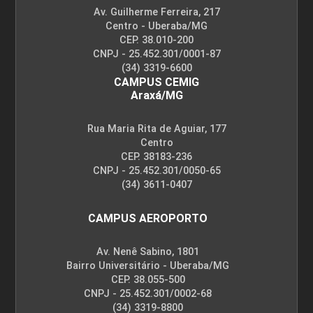
30
Av. Guilherme Ferreira, 217
Centro - Uberaba/MG
CEP. 38.010-200
CNPJ - 25.452.301/0001-87
(34) 3319-6600
CAMPUS CEMIG
SEMINÁRIO DE COMPETÊNCIAS
Araxá/MG
Rua Maria Rita de Aguiar, 177
Centro
30
CEP. 38183-236
CNPJ - 25.452.301/0050-65
(34) 3611-0407
CAMPUS AEROPORTO
SEMINÁRIO DE COMPETÊNCIAS
Av. Nenê Sabino, 1801
Bairro Universitário - Uberaba/MG
CEP. 38.055-500
15
CNPJ - 25.452.301/0002-68
(34) 3319-8800