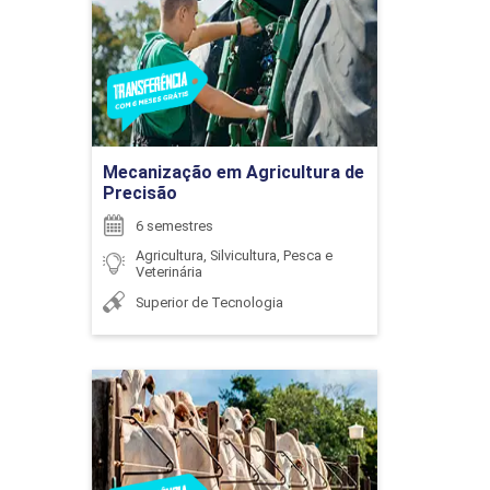
45
Agricultura de Precisão
Detalhes do curso
Ir para Inscrição
GESTÃO DE EMPRESAS RURAIS
Mecanização em Agricultura de
Precisão
6 semestres
60
Agricultura, Silvicultura, Pesca e
Veterinária
Superior de Tecnologia
GESTÃO DE MATERIAIS
Zootecnia
Detalhes do curso
48