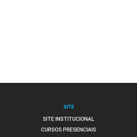
RESPONSABILIDADE SOCIOAMBIENTAL
126
SANIDADE ANIMAL NO AGRONEGÓCIO
93
SITE
SITE INSTITUCIONAL
CURSOS PRESENCIAIS