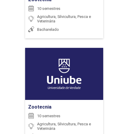
10 semestres
Agricultura, Silvicultura, Pesca e
Veterinária
GESTÃO LOGÍSTICA
Bacharelado
60
Zootecnia
Detalhes do curso
INDÚSTRIA 4.0
Ir para Inscrição
Zootecnia
72
10 semestres
Agricultura, Silvicultura, Pesca e
Veterinária