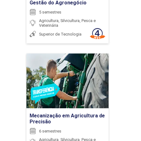
Gestão do Agronegócio
NEGÓCIOS
5 semestres
Agricultura, Silvicultura, Pesca e
Veterinária
93
Superior de Tecnologia
Mecanização em
Agricultura de Precisão
FELICIDADE E BEM-ESTAR
Detalhes do curso
126
Ir para Inscrição
Mecanização em Agricultura de
Precisão
6 semestres
FUNDAMENTOS DE GEOLOGIA
Agricultura, Silvicultura, Pesca e