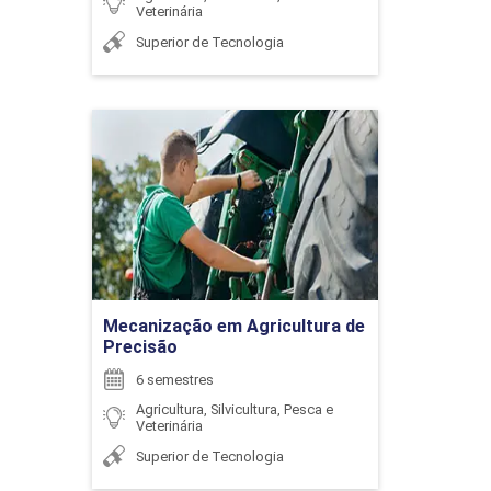
Veterinária
Superior de Tecnologia
87
Mecanização em
Agricultura de Precisão
Detalhes do curso
FUNDAMENTOS DO AGRONEGÓCIO
Ir para Inscrição
84
Mecanização em Agricultura de
Precisão
6 semestres
Agricultura, Silvicultura, Pesca e
Veterinária
FUNDAMENTOS DO COMÉRCIO EXTERIOR
Superior de Tecnologia