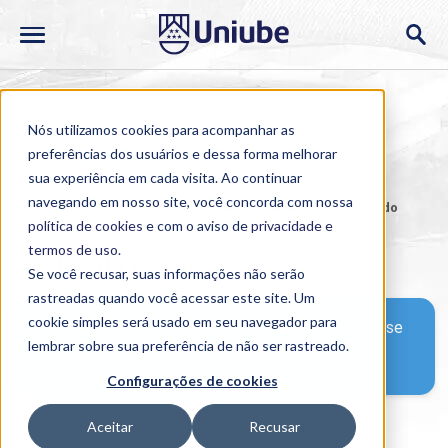
Nós utilizamos cookies para acompanhar as
preferências dos usuários e dessa forma melhorar
sua experiência em cada visita. Ao continuar
navegando em nosso site, você concorda com nossa
Home
>
Cursos
>
Semipresencial
>
Graduação
>
Gestão do
Agronegócio
política de cookies
e com o aviso de
privacidade e
termos de uso
.
Gestão do Agronegócio
Se você recusar, suas informações não serão
rastreadas quando você acessar este site. Um
cookie simples será usado em seu navegador para
Neste momento não há inscrições abertas para esse
lembrar sobre sua preferência de não ser rastreado.
curso,
mas quero ficar informado sobre as
inscrições
Configurações de cookies
O que é o curso de Gestão do Agronegócio ?
Aceitar
Recusar