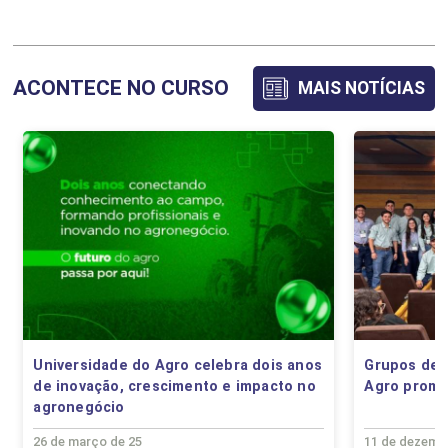
ATIVIDADES COMPLEMENTARES
ACONTECE NO CURSO
MAIS NOTÍCIAS
ALUIZIO FERREIRA ELIAS
48
CAMILLA DE OLIVEIRA VIEIRA
CIDADANIA, HETEROGENEIDADE E
DIVERSIDADE
CRISTIENE ELI BEZ BATTI AGUIAR
Universidade do Agro celebra dois anos
Grupos de 
de inovação, crescimento e impacto no
Agro promo
60
agronegócio
26 de março de 25
11 de dezemb