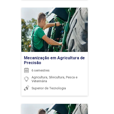
48
Mecanização em
Agricultura de Precisão
Detalhes do curso
GEOGRAFIA AGRÁRIA
Ir para Inscrição
Mecanização em Agricultura de
93
Precisão
6 semestres
Agricultura, Silvicultura, Pesca e
Veterinária
Superior de Tecnologia
GESTÃO DA PRODUÇÃO
Mecanização em