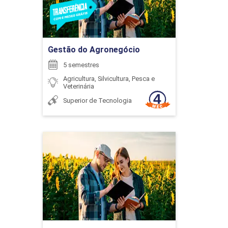
Ir para Inscrição
60
Gestão do Agronegócio
5 semestres
Agricultura, Silvicultura, Pesca e
Veterinária
Superior de Tecnologia
EDUCAÇÃO FINANCEIRA
Gestão do Agronegócio
126
Detalhes do curso
Ir para Inscrição
EMPREENDEDORISMO E
DESENVOLVIMENTO DE NOVOS