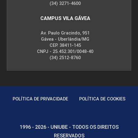
(34) 3271-4600
CAMPUS VILA GÁVEA
SISTEMAS AGROINDUSTRIAIS II
Av. Paulo Gracindo, 951
Gávea - Uberlândia/MG
CEP. 38411-145
93
CNPJ - 25.452.301/0048-40
(34) 2512-8760
SISTEMAS DE INFORMAÇÕES
GERENCIAIS
POLÍTICA DE PRIVACIDADE
POLÍTICA DE COOKIES
60
1996 - 2026 - UNIUBE - TODOS OS DIREITOS
RESERVADOS