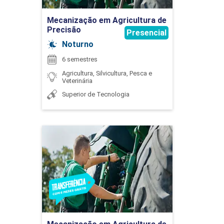
45
Ir para Inscrição
VANESSA DAS DORES DUARTE TERUEL
Mecanização em Agricultura de
Precisão
Presencial
Noturno
6 semestres
EMBRIOLOGIA ANIMAL
Agricultura, Silvicultura, Pesca e
Veterinária
WELINGTON MRAD JOAQUIM
Superior de Tecnologia
45
Mecanização em
Agricultura de Precisão
Detalhes do curso
ESTÁGIO CURRICULAR SUPERVISIONADO
EM ZOOTECNIA
Ir para Inscrição
225