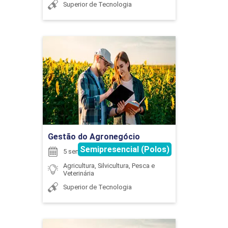
BIOSSEGURIDADE E SAÚDE ANIMAL
GUILHERME COSTA VENTURINI
Superior de Tecnologia
45
Gestão do Agronegócio
HARIELLY MARIANNE COSTA MARQUES
Detalhes do curso
BOVINOCULTURA
Ir para Inscrição
HELLEN FERNANDA NOCCIOLLI SABINO
Gestão do Agronegócio
Semipresencial (Polos)
90
5 semestres
Agricultura, Silvicultura, Pesca e
Veterinária
Superior de Tecnologia
HENRIQUE CAMPOS FREITAS
BOVINOCULTURA DE CORTE APLICADA