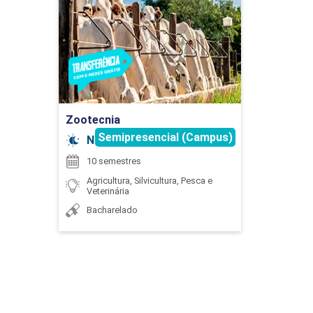
Detalhes do curso
EXTENSÃO
Ir para Inscrição
75
Zootecnia
Semipresencial (Campus)
Noturno
10 semestres
Agricultura, Silvicultura, Pesca e
Veterinária
EXTENSÃO
Bacharelado
75