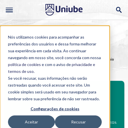
Nós utilizamos cookies para acompanhar as
preferências dos usuários e dessa forma melhorar
sua experiência em cada visita. Ao continuar
navegando em nosso site, você concorda com nossa
Home
>
Cursos
>
Semipresencial
>
Graduação
>
Zootecnia
política de cookies
e com o aviso de
privacidade e
Zootecnia
termos de uso
.
Se você recusar, suas informações não serão
rastreadas quando você acessar este site. Um
BENEFÍCIOS
Investimento mensal
cookie simples será usado em seu navegador para
Benefícios Graduação
lembrar sobre sua preferência de não ser rastreado.
De R$1.170,37
Configurações de cookies
Por R$339,00*.
Aceitar
Recusar
Desconto Alunos Semipresencial Campus
*
para o 2º semestre de 2026.