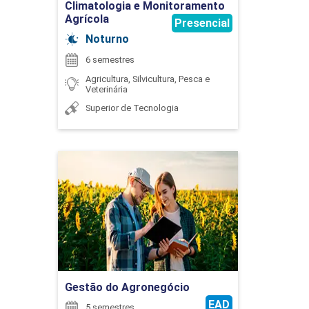
Climatologia e Monitoramento
Agrícola
Presencial
Noturno
BEM-ESTAR ANIMAL
6 semestres
Agricultura, Silvicultura, Pesca e
FABRÍCIO PELIZER DE ALMEIDA
Veterinária
30
Superior de Tecnologia
Gestão do Agronegócio
FRANCIENNE GOIS OLIVEIRA
BIOCLIMATOLOGIA
Detalhes do curso
30
Ir para Inscrição
FRANCIS SILVA DE ALMEIDA
Gestão do Agronegócio
EAD
5 semestres