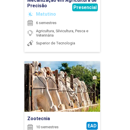
Mecanização em Agricultura de
Precisão
Presencial
Matutino
6 semestres
Agricultura, Silvicultura, Pesca e
Veterinária
ESTRUTURAS E INSTALAÇÕES
ZOOTÉCNICAS
Superior de Tecnologia
45
Zootecnia
Detalhes do curso
Ir para Inscrição
ESTUDOS INTEGRADOS EM CIÊNCIAS
AGRÁRIAS
Zootecnia
EAD
10 semestres