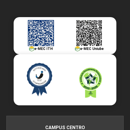
GENÉTICA ANIMAL
45
e-MEC ITH
e-MEC Uniube
GESTÃO DE EMPRESAS RURAIS
45
GESTÃO DE PESSOAS E EQUIPES NO
CAMPUS CENTRO
AGRONEGÓCIO