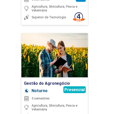
Agricultura, Silvicultura, Pesca e
BIOLOGIA DE PARASITAS
Veterinária
FRANCISC HENRIQUE SILVA
Superior de Tecnologia
45
Gestão do Agronegócio
Detalhes do curso
FRANCYNNY HELENA FONSECA EULALIO
BIOQUÍMICA ANIMAL E BIOFÍSICA
Ir para Inscrição
GUILHERME CAETANO GARCIA
75
Gestão do Agronegócio
Presencial
Noturno
5 semestres
Agricultura, Silvicultura, Pesca e
Veterinária