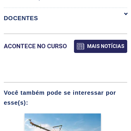
ORGANIZAÇÃO CURRICULAR
DOCENTES
ALIMENTOS E ALIMENTAÇÃO ANIMAL
ACONTECE NO CURSO
MAIS NOTÍCIAS
CAMILLA DE OLIVEIRA VIEIRA
90
CARMEM SILVIA MALUF
Você também pode se interessar por
esse(s):
ANATOMIA DOS ANIMAIS
Agronomia
CLAUDIO YUDI KANAYAMA
135