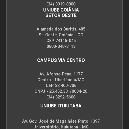
CADEIA AGROINDUSTRIAL
(34) 3319-8800
UNIUBE GOIÂNIA
SETOR OESTE
45
Alameda dos Buritis, 485
St. Oeste, Goiânia - GO
CEP. 74115-045
0800-340-3113
CAMPUS VIA CENTRO
GESTÃO SUSTENTÁVEL DO SOLO E ÁGUA
Av. Afonso Pena, 1177
Centro - Uberlândia/MG
45
CEP. 38.400-706
CNPJ - 25.452.301/0004-20
(34) 3292-5600
UNIUBE ITUIUTABA
INFORMÁTICA APLICADA
Av. Gov. José de Magalhães Pinto, 1397
Universitário, Ituiutaba - MG