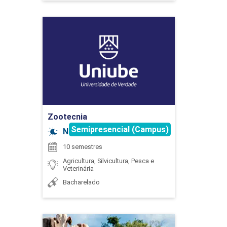
Zootecnia
Detalhes do curso
EXTENSÃO
Ir para Inscrição
75
Zootecnia
Semipresencial (Campus)
Noturno
10 semestres
EXTENSÃO
Agricultura, Silvicultura, Pesca e
Veterinária
Bacharelado
75
Zootecnia