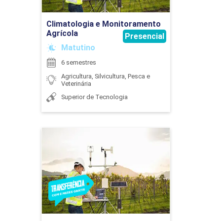
Ir para Inscrição
Climatologia e Monitoramento
EDUARDO SILVA GOUVEA
Agrícola
Presencial
AVICULTURA APLICADA
Matutino
6 semestres
Agricultura, Silvicultura, Pesca e
Veterinária
60
ÉLIDA PATRÍCIA DE SOUZA
Superior de Tecnologia
Climatologia e
Monitoramento Agrícola
AVICULTURA E SUINOCULTURA
ERIKA SAGATA
Detalhes do curso
45
Ir para Inscrição
EVANDRO JOSE RIGO