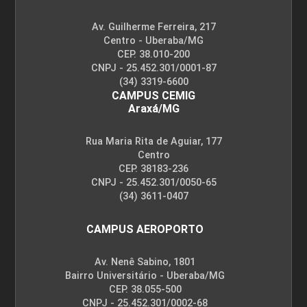
Av. Guilherme Ferreira, 217
Centro - Uberaba/MG
45
CEP. 38.010-200
CNPJ - 25.452.301/0001-87
(34) 3319-6600
CAMPUS CEMIG
Araxá/MG
GESTÃO DE RECURSOS NATURAIS E
Rua Maria Rita de Aguiar, 177
ENERGIAS RENOVÁVEIS
Centro
CEP. 38183-236
CNPJ - 25.452.301/0050-65
(34) 3611-0407
45
CAMPUS AEROPORTO
Av. Nenê Sabino, 1801
Bairro Universitário - Uberaba/MG
CEP. 38.055-500
GESTÃO LOGÍSTICA E TECNOLÓGICA NA
CNPJ - 25.452.301/0002-68