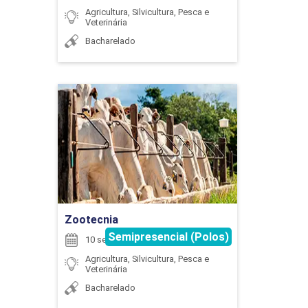
30
Agricultura, Silvicultura, Pesca e
Veterinária
Bacharelado
EXPRESSÃO GRÁFICA
Zootecnia
Detalhes do curso
90
Ir para Inscrição
Zootecnia
Semipresencial (Polos)
EXTENSÃO
10 semestres
Agricultura, Silvicultura, Pesca e
Veterinária
Bacharelado
75