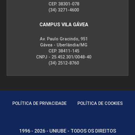
CEP. 38301-078
(34) 3271-4600
45
CAMPUS VILA GÁVEA
Av. Paulo Gracindo, 951
Gávea - Uberlândia/MG
CEP. 38411-145
INOVAÇÃO E EMPREENDEDORISMO NO
CNPJ - 25.452.301/0048-40
AGRONEGÓCIO
(34) 2512-8760
30
POLÍTICA DE PRIVACIDADE
POLÍTICA DE COOKIES
INTRODUÇÃO ÀS CIÊNCIAS AGRÁRIAS
1996 - 2026 - UNIUBE - TODOS OS DIREITOS