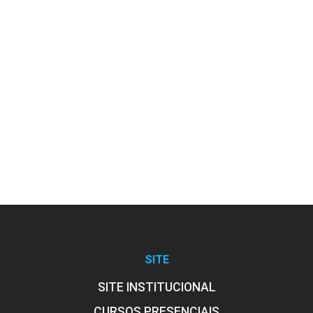
EZOOGNOSIA
60
FERTILIDADE DOS SOLOS
75
SITE
SITE INSTITUCIONAL
CURSOS PRESENCIAIS