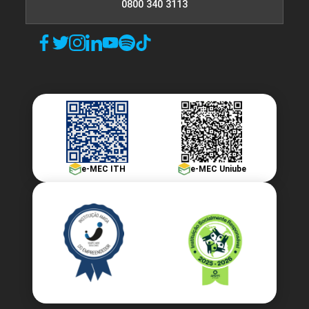
0800 340 3113
GENÉTICA ANIMAL
45
e-MEC ITH
e-MEC Uniube
GESTÃO DE EMPRESAS RURAIS
45