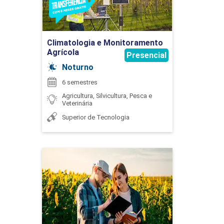
45
Ir para Inscrição
EVANDRO JOSE RIGO
Climatologia e Monitoramento
Agrícola
Presencial
Noturno
BEM-ESTAR ANIMAL
6 semestres
Agricultura, Silvicultura, Pesca e
FABRÍCIO PELIZER DE ALMEIDA
Veterinária
30
Superior de Tecnologia
Gestão do Agronegócio
FRANCIENNE GOIS OLIVEIRA
BIOCLIMATOLOGIA
Detalhes do curso
30
Ir para Inscrição