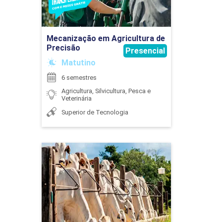
Ir para Inscrição
225
Mecanização em Agricultura de
Precisão
Presencial
Matutino
6 semestres
Agricultura, Silvicultura, Pesca e
Veterinária
ESTRUTURAS E INSTALAÇÕES
ZOOTÉCNICAS
Superior de Tecnologia
45
Zootecnia
Detalhes do curso
Ir para Inscrição
ESTUDOS INTEGRADOS EM CIÊNCIAS