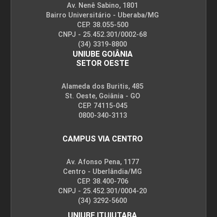
Av. Nenê Sabino, 1801
Bairro Universitário - Uberaba/MG
CEP. 38.055-500
GESTÃO LOGÍSTICA E TECNOLÓGICA NA
CNPJ - 25.452.301/0002-68
CADEIA AGROINDUSTRIAL
(34) 3319-8800
UNIUBE GOIÂNIA
SETOR OESTE
45
Alameda dos Buritis, 485
St. Oeste, Goiânia - GO
CEP. 74115-045
0800-340-3113
CAMPUS VIA CENTRO
GESTÃO SUSTENTÁVEL DO SOLO E ÁGUA
Av. Afonso Pena, 1177
Centro - Uberlândia/MG
45
CEP. 38.400-706
CNPJ - 25.452.301/0004-20
(34) 3292-5600
UNIUBE ITUIUTABA