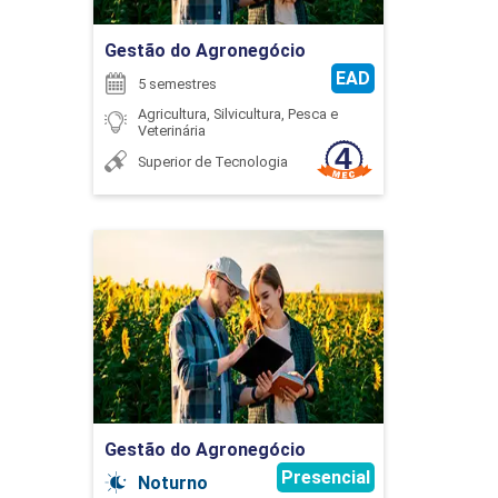
FRANCIS SILVA DE ALMEIDA
Gestão do Agronegócio
EAD
5 semestres
Agricultura, Silvicultura, Pesca e
BIOLOGIA DE PARASITAS
Veterinária
FRANCISC HENRIQUE SILVA
Superior de Tecnologia
45
Gestão do Agronegócio
Detalhes do curso
FRANCYNNY HELENA FONSECA EULALIO
BIOQUÍMICA ANIMAL E BIOFÍSICA
Ir para Inscrição
GUILHERME CAETANO GARCIA
75
Gestão do Agronegócio
Presencial
Noturno