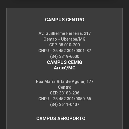
GESTÃO DE PESSOAS E EQUIPES NO
CAMPUS CENTRO
AGRONEGÓCIO
Av. Guilherme Ferreira, 217
Centro - Uberaba/MG
45
CEP. 38.010-200
CNPJ - 25.452.301/0001-87
(34) 3319-6600
CAMPUS CEMIG
Araxá/MG
GESTÃO DE RECURSOS NATURAIS E
Rua Maria Rita de Aguiar, 177
ENERGIAS RENOVÁVEIS
Centro
CEP. 38183-236
CNPJ - 25.452.301/0050-65
(34) 3611-0407
45
CAMPUS AEROPORTO