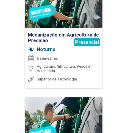
Detalhes do curso
AGROINDUSTRIAIS
45
Ir para Inscrição
VANESSA DAS DORES DUARTE TERUEL
Mecanização em Agricultura de
Precisão
Presencial
Noturno
6 semestres
EMBRIOLOGIA ANIMAL
Agricultura, Silvicultura, Pesca e
Veterinária
WELINGTON MRAD JOAQUIM
Superior de Tecnologia
45
Mecanização em
Agricultura de Precisão
Detalhes do curso
ESTÁGIO CURRICULAR SUPERVISIONADO
EM ZOOTECNIA