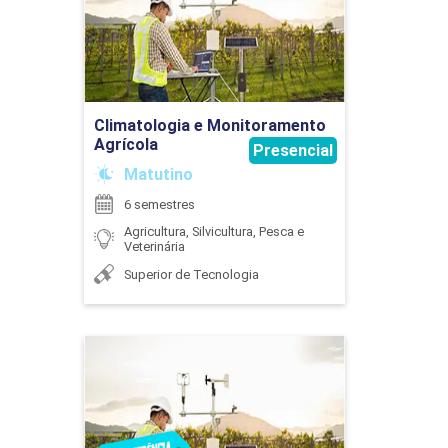
DUNIA IBRAHIM CAMPOS
Detalhes do curso
75
Ir para Inscrição
Climatologia e Monitoramento
EDUARDO SILVA GOUVEA
Agrícola
Presencial
AVICULTURA APLICADA
Matutino
6 semestres
Agricultura, Silvicultura, Pesca e
Veterinária
60
ÉLIDA PATRÍCIA DE SOUZA
Superior de Tecnologia
Climatologia e
Monitoramento Agrícola
AVICULTURA E SUINOCULTURA
ERIKA SAGATA
Detalhes do curso