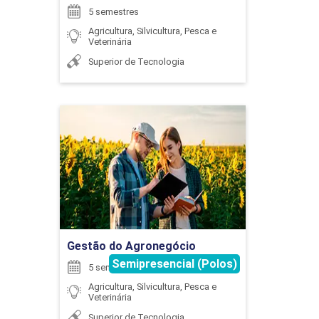
5 semestres
Agricultura, Silvicultura, Pesca e
Veterinária
BIOSSEGURIDADE E SAÚDE ANIMAL
GUILHERME COSTA VENTURINI
Superior de Tecnologia
45
Gestão do Agronegócio
HARIELLY MARIANNE COSTA MARQUES
Detalhes do curso
BOVINOCULTURA
Ir para Inscrição
HELLEN FERNANDA NOCCIOLLI SABINO
Gestão do Agronegócio
Semipresencial (Polos)
90
5 semestres
Agricultura, Silvicultura, Pesca e
Veterinária
Superior de Tecnologia