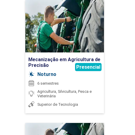
BROMATOLOGIA AGROPECUÁRIA
Mecanização em
Agricultura de Precisão
Detalhes do curso
MARCOS CESAR DE OLIVEIRA
60
Ir para Inscrição
Mecanização em Agricultura de
MARISA AUXILIADORA MAYRINK SANTOS
Precisão
Presencial
CIDADANIA, HETEROGENEIDADE E
FERREIRA
Noturno
DIVERSIDADE
6 semestres
Agricultura, Silvicultura, Pesca e
Veterinária
90
Superior de Tecnologia
PAULO LIMIRIO DA SILVA
Mecanização em