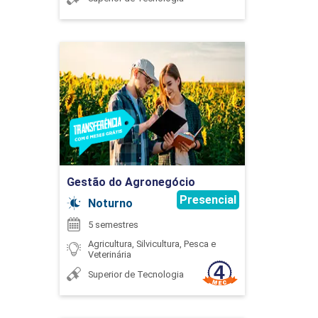
HENRIQUE CAMPOS FREITAS
BOVINOCULTURA DE CORTE APLICADA
Gestão do Agronegócio
Detalhes do curso
45
HUMBERTO RITT
Ir para Inscrição
Gestão do Agronegócio
BOVINOCULTURA DE LEITE APLICADA
JULIANA FARIA DOS SANTOS
Presencial
Noturno
5 semestres
60
Agricultura, Silvicultura, Pesca e
Veterinária
Superior de Tecnologia
LEONARDO CAMPOS DE ASSIS