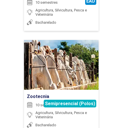
EAD
10 semestres
Agricultura, Silvicultura, Pesca e
Veterinária
75
Bacharelado
Zootecnia
EXTENSÃO
Detalhes do curso
75
Ir para Inscrição
Zootecnia
Semipresencial (Polos)
10 semestres
EXTENSÃO
Agricultura, Silvicultura, Pesca e
Veterinária
Bacharelado