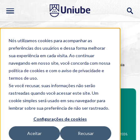
Nós utilizamos cookies para acompanhar as
preferências dos usuários e dessa forma melhorar
sua experiência em cada visita. Ao continuar
navegando em nosso site, você concorda com nossa
Home
>
Cursos
>
Semipresencial
>
Graduação
>
Zootecnia
política de cookies
e com o aviso de
privacidade e
Zootecnia
termos de uso
.
Se você recusar, suas informações não serão
rastreadas quando você acessar este site. Um
BENEFÍCIOS
Investimento mensal
cookie simples será usado em seu navegador para
Benefícios Graduação
lembrar sobre sua preferência de não ser rastreado.
De R$1.170,37
Configurações de cookies
Por R$499,00*.
Aceitar
Recusar
Desconto Alunos Semipresencial Campus
*
para o 2º semestre de 2026.