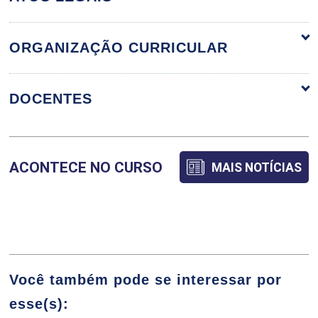
ORGANIZAÇÃO CURRICULAR
ORGANIZAÇÃO CURRICULAR
DOCENTES
ALIMENTOS E ALIMENTAÇÃO ANIMAL
ACONTECE NO CURSO
MAIS NOTÍCIAS
CAMILLA DE OLIVEIRA VIEIRA
90
CARMEM SILVIA MALUF
Você também pode se interessar por
esse(s):
ANATOMIA DOS ANIMAIS