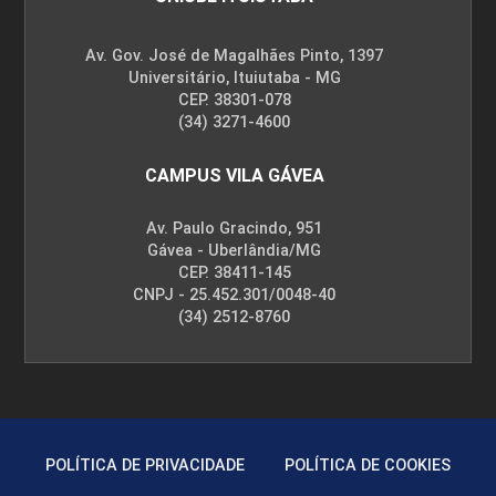
INFORMÁTICA APLICADA
Av. Gov. José de Magalhães Pinto, 1397
Universitário, Ituiutaba - MG
CEP. 38301-078
(34) 3271-4600
45
CAMPUS VILA GÁVEA
Av. Paulo Gracindo, 951
Gávea - Uberlândia/MG
CEP. 38411-145
INOVAÇÃO E EMPREENDEDORISMO NO
CNPJ - 25.452.301/0048-40
AGRONEGÓCIO
(34) 2512-8760
30
POLÍTICA DE PRIVACIDADE
POLÍTICA DE COOKIES