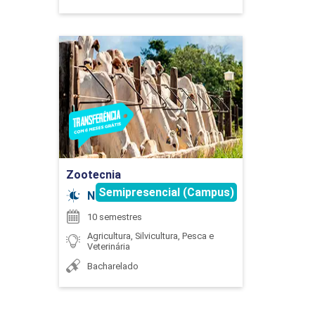
75
Zootecnia
Detalhes do curso
EXTENSÃO
Ir para Inscrição
75
Zootecnia
Semipresencial (Campus)
Noturno
10 semestres
Agricultura, Silvicultura, Pesca e
Veterinária
EXTENSÃO
Bacharelado
75