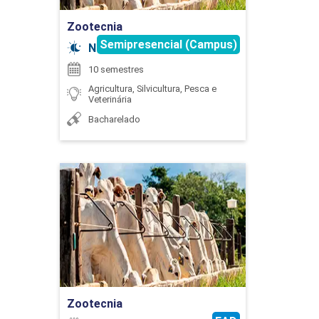
AGRÁRIAS
Zootecnia
Semipresencial (Campus)
Noturno
30
10 semestres
Agricultura, Silvicultura, Pesca e
Veterinária
Bacharelado
EXPRESSÃO GRÁFICA
Zootecnia
Detalhes do curso
90
Ir para Inscrição
EXTENSÃO
Zootecnia