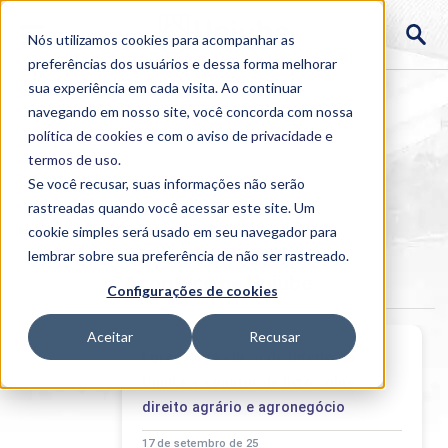
Nós utilizamos cookies para acompanhar as
preferências dos usuários e dessa forma melhorar
sua experiência em cada visita. Ao continuar
navegando em nosso site, você concorda com nossa
política de cookies
e com o aviso de
privacidade e
termos de uso
.
Se você recusar, suas informações não serão
rastreadas quando você acessar este site. Um
Home
cookie simples será usado em seu navegador para
>
Institucional
>
Acontece
lembrar sobre sua preferência de não ser rastreado.
Acontece na Uniube
Configurações de cookies
Aceitar
Recusar
Egresso do curso de Direito da
Uniube é coautor de livro sobre
direito agrário e agronegócio
17 de setembro de 25