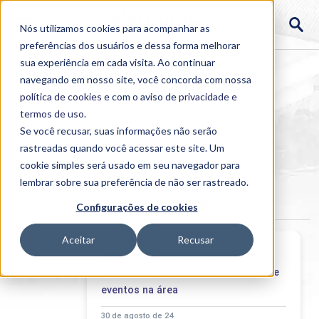
Nós utilizamos cookies para acompanhar as
preferências dos usuários e dessa forma melhorar
sua experiência em cada visita. Ao continuar
navegando em nosso site, você concorda com nossa
política de cookies
e com o aviso de
privacidade e
termos de uso
.
Se você recusar, suas informações não serão
rastreadas quando você acessar este site. Um
Home
cookie simples será usado em seu navegador para
>
Institucional
>
Acontece
lembrar sobre sua preferência de não ser rastreado.
Acontece na Uniube
Configurações de cookies
Aceitar
Recusar
Alunos dos cursos de Gestão em
Uberlândia participam de palestras e
eventos na área
30 de agosto de 24