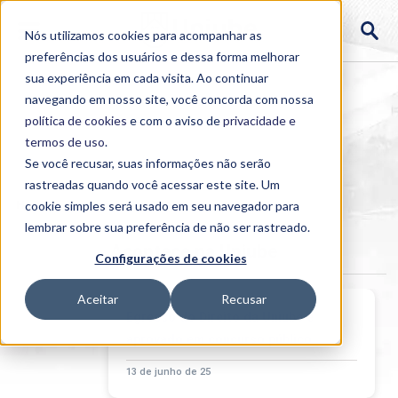
Nós utilizamos cookies para acompanhar as
preferências dos usuários e dessa forma melhorar
sua experiência em cada visita. Ao continuar
navegando em nosso site, você concorda com nossa
política de cookies
e com o aviso de
privacidade e
termos de uso
.
Se você recusar, suas informações não serão
rastreadas quando você acessar este site. Um
Home
cookie simples será usado em seu navegador para
>
Institucional
>
Acontece
lembrar sobre sua preferência de não ser rastreado.
Acontece na Uniube
Configurações de cookies
Aceitar
Recusar
Egresso do Direito da Uniube é
aprovado em concurso público
13 de junho de 25