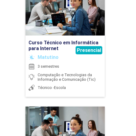
45
Detalhes do curso
Ir para Inscrição
Curso Técnico em Informática
ESTÁGIO SUPERVISIONADO I
para Internet
Presencial
Matutino
3 semestres
120
Computação e Tecnologias da
Informação e Comunicação (Tic)
Técnico -Escola
ESTÁGIO SUPERVISIONADO II
Curso Técnico em
Informática para Internet
Detalhes do curso
120