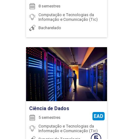
COMPUTAÇÃO GRÁFICA
8 semestres
Computação e Tecnologias da
RAUL SERGIO REIS REZENDE
Informação e Comunicação (Tic)
45
Bacharelado
Ciência de Dados
ROBERTO SILVA ARAUJO ASSIS
CONTROLADORES LÓGICOS
Detalhes do curso
PROGRAMÁVEIS
Ir para Inscrição
75
SILVANIO MARCIO FERNANDES
Ciência de Dados
EAD
5 semestres
Computação e Tecnologias da
Informação e Comunicação (Tic)
CONTROLE DIGITAL
WELINGTON MRAD JOAQUIM