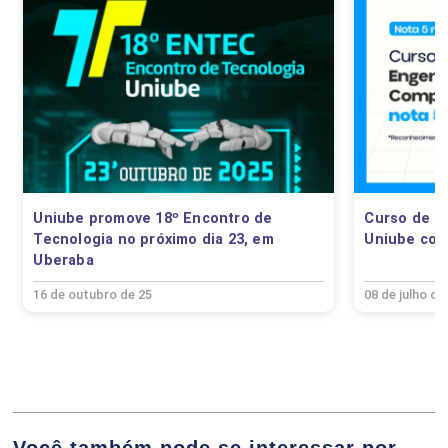
75
ANA PAULA SILVA CAPUCI
ALGORITMOS E ESTRUTURAS DE DADOS
Uniube promove 18º Encontro de
Curso de E
ANDRE LUIS SILVA DE PAULA
Tecnologia no próximo dia 23, em
Uniube con
75
Uberaba
16 de outubro de 25
08 de julho de
ANGELITA DE FATIMA SOUZA
ALGORITMOS EM GRAFOS
Você também pode se interessar por