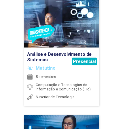
Análise e Desenvolvimento
de Sistemas
FLORISVALDO CARDOZO BOMFIM JUNIOR
Detalhes do curso
CÁLCULO APLICADO
Ir para Inscrição
75
FRANCIENNE GOIS OLIVEIRA
Análise e Desenvolvimento de
Sistemas
Presencial
Matutino
5 semestres
CÁLCULO DIFERENCIAL
Computação e Tecnologias da
HUMBERTO PATRICK LACERDA RIBEIRO
Informação e Comunicação (Tic)
Superior de Tecnologia
75
Análise e Desenvolvimento
JOABE FUZARO
de Sistemas