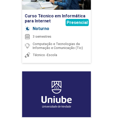
Ir para Inscrição
Curso Técnico em Informática
para Internet
Presencial
ESTRUTURA DE DADOS II
Noturno
3 semestres
Computação e Tecnologias da
60
Informação e Comunicação (Tic)
Técnico -Escola
Engenharia de Computação
ESTUDOS INTEGRADOS EM ENGENHARIA
DE COMPUTAÇÃO
Detalhes do curso
60
Ir para Inscrição