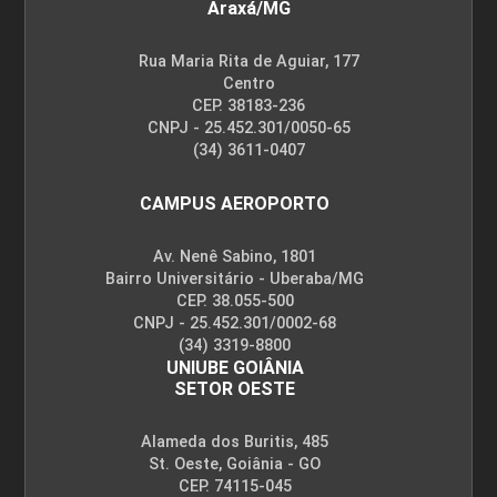
Araxá/MG
45
Rua Maria Rita de Aguiar, 177
Centro
CEP. 38183-236
CNPJ - 25.452.301/0050-65
(34) 3611-0407
INFORMÁTICA APLICADA
CAMPUS AEROPORTO
Av. Nenê Sabino, 1801
45
Bairro Universitário - Uberaba/MG
CEP. 38.055-500
CNPJ - 25.452.301/0002-68
(34) 3319-8800
UNIUBE GOIÂNIA
SETOR OESTE
LINGUAGEM DE PROGRAMAÇÃO PARA
INTERNET
Alameda dos Buritis, 485
St. Oeste, Goiânia - GO
CEP. 74115-045