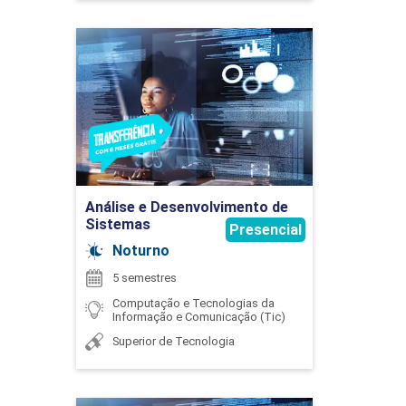
Análise e Desenvolvimento
de Sistemas
EDUARDO SILVA GOUVEA
BANCO DE DADOS I
Detalhes do curso
75
Ir para Inscrição
FERNANDA FERRAZ LIMA
Análise e Desenvolvimento de
Sistemas
Presencial
Noturno
5 semestres
BANCO DE DADOS II
Computação e Tecnologias da
Informação e Comunicação (Tic)
FLAVIO AUGUSTO MARQUES ADAO
Superior de Tecnologia
75