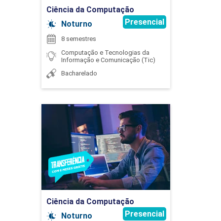
CIRCUITOS ELÉTRICOS EM REGIME
Ciência da Computação
PERMANENTE
Presencial
Noturno
8 semestres
Computação e Tecnologias da
MARIA BARBARA SOARES E ABRAO
105
Informação e Comunicação (Tic)
Bacharelado
Ciência da Computação
COMPONENTE OPTATIVO
MONICA APARECIDA DE OLIVEIRA CRUZ
Detalhes do curso
30
Ir para Inscrição
PAULO LIMIRIO DA SILVA
Ciência da Computação
Presencial
Noturno