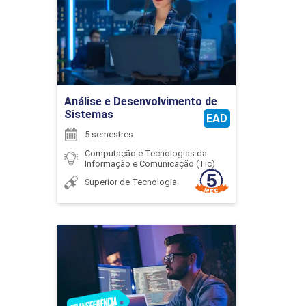
Detalhes do curso
CÁLCULO INTEGRAL
JOSE RENATO BUENCIO
Ir para Inscrição
75
Análise e Desenvolvimento de
Sistemas
EAD
5 semestres
Computação e Tecnologias da
LUCIANO LOPES PEREIRA
Informação e Comunicação (Tic)
CIDADANIA, HETEROGENEIDADE E
Superior de Tecnologia
DIVERSIDADE
Ciência da Computação
90
LUIS CESAR DE OLIVEIRA
Detalhes do curso