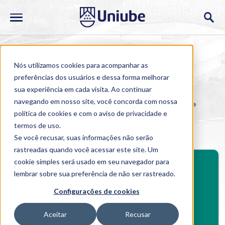
Nós utilizamos cookies para acompanhar as
preferências dos usuários e dessa forma melhorar
sua experiência em cada visita. Ao continuar
navegando em nosso site, você concorda com nossa
Home
>
Cursos
>
Presencial
>
Graduação
>
Engenharia de
Computação
política de cookies
e com o aviso de
privacidade e
termos de uso
.
Engenharia de Computação
Se você recusar, suas informações não serão
rastreadas quando você acessar este site. Um
BENEFÍCIOS
cookie simples será usado em seu navegador para
Investimento mensal
lembrar sobre sua preferência de não ser rastreado.
BolsaUniube50%
Configurações de cookies
De R$1.700,10
Benefícios Graduação
Por R$799,05*.
Aceitar
Recusar
Bolsauniube50
*
válido para ingressantes do 2º semestre de 2026.