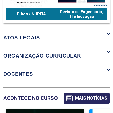
Revista de Engenharia,
E-book NUPEIA
TI e Inovação
ATOS LEGAIS
ORGANIZAÇÃO CURRICULAR
ORGANIZAÇÃO CURRICULAR
DOCENTES
ÁLGEBRA LINEAR E GEOMETRIA
ACONTECE NO CURSO
MAIS NOTÍCIAS
ANALÍTICA
ADRIANO DAWISON DE LIMA