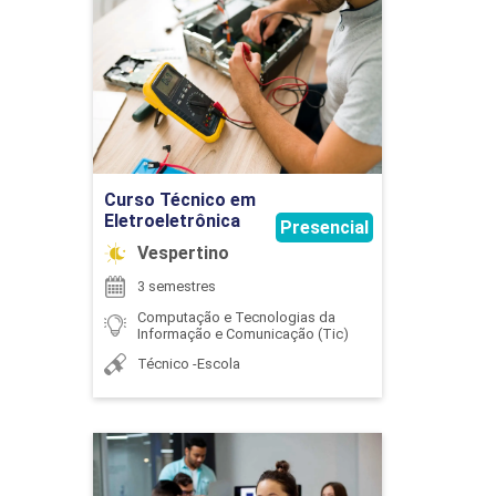
Curso Técnico em
Eletroeletrônica
75
Detalhes do curso
Ir para Inscrição
ENGENHARIA DE PROMPTS APLICADA À
Curso Técnico em
INTELIGÊNCIA ARTIFICIAL
Eletroeletrônica
Presencial
Vespertino
3 semestres
30
Computação e Tecnologias da
Informação e Comunicação (Tic)
Técnico -Escola
ENGENHARIA DE SOFTWARE
Curso Técnico em
Informática para Internet