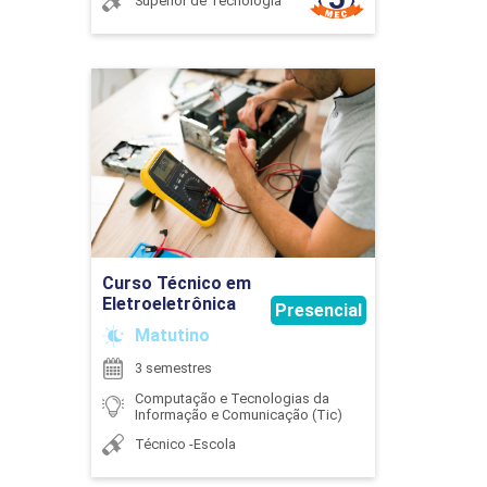
Superior de Tecnologia
45
Curso Técnico em
Eletroeletrônica
Detalhes do curso
DESENVOLVIMENTO PARA DISPOSITIVOS
MÓVEIS
Ir para Inscrição
Curso Técnico em
Eletroeletrônica
Presencial
45
Matutino
3 semestres
Computação e Tecnologias da
Informação e Comunicação (Tic)
Técnico -Escola
DIREITO DIGITAL