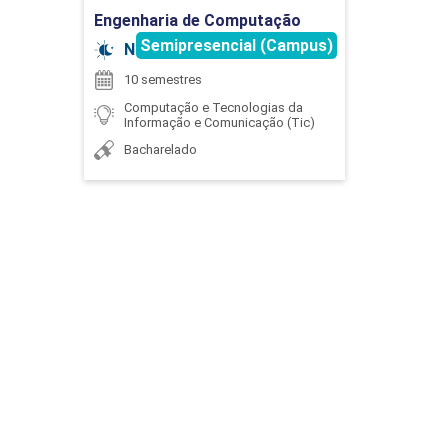
Engenharia de Computação
Semipresencial (Campus)
Noturno
10 semestres
EXPRESSÃO GRÁFICA
Computação e Tecnologias da
Informação e Comunicação (Tic)
Bacharelado
90
EXTENSÃO
75