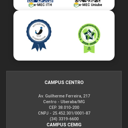
e-MEC ITH
e-MEC Uniube
30
FUNDAMENTOS DE ENGENHARIA
45
CAMPUS CENTRO
Av. Guilherme Ferreira, 217
Centro - Uberaba/MG
CEP. 38.010-200
CNPJ - 25.452.301/0001-87
GESTÃO DE PROJETOS
(34) 3319-6600
CAMPUS CEMIG