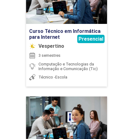
Ir para Inscrição
Curso Técnico em Informática
para Internet
ESTATÍSTICA APLICADA
Presencial
Vespertino
3 semestres
45
Computação e Tecnologias da
Informação e Comunicação (Tic)
Técnico -Escola
ESTRUTURA DE DADOS I
Curso Técnico em
Informática para Internet
Detalhes do curso
60