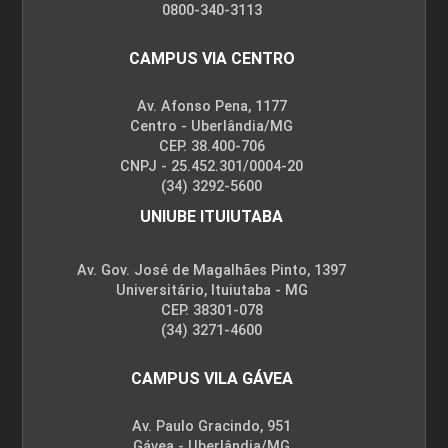
0800-340-3113
60
CAMPUS VIA CENTRO
Av. Afonso Pena, 1177
Centro - Uberlândia/MG
CEP. 38.400-706
LINGUAGEM E TÉCNICAS DE
CNPJ - 25.452.301/0004-20
PROGRAMAÇÃO
(34) 3292-5600
UNIUBE ITUIUTABA
60
Av. Gov. José de Magalhães Pinto, 1397
Universitário, Ituiutaba - MG
CEP. 38301-078
(34) 3271-4600
CAMPUS VILA GÁVEA
MACHINE LEARNING
Av. Paulo Gracindo, 951
Gávea - Uberlândia/MG