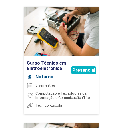
Curso Técnico em
45
Eletroeletrônica
Detalhes do curso
Ir para Inscrição
ELETRÔNICA ANALÓGICA I
Curso Técnico em
Eletroeletrônica
Presencial
Noturno
75
3 semestres
Computação e Tecnologias da
Informação e Comunicação (Tic)
Técnico -Escola
ELETRÔNICA ANALÓGICA II