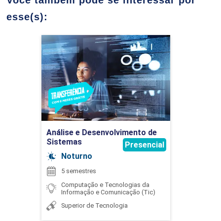
45
CAROLINA ROCHA DE CARVALHO
esse(s):
Análise e Desenvolvimento
de Sistemas
ANÁLISE DE ALGORITMOS
Detalhes do curso
DOUGLAS TSUKAMOTO
45
Ir para Inscrição
Análise e Desenvolvimento de
Sistemas
EDILBERTO PEREIRA TEIXEIRA
Presencial
Noturno
ATIVIDADES COMPLEMENTARES
5 semestres
Computação e Tecnologias da
Informação e Comunicação (Tic)
Superior de Tecnologia
EDUARDO MANGUCCI DE OLIVEIRA
75