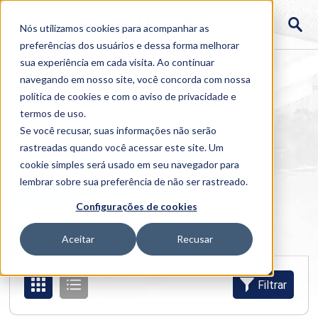
Nós utilizamos cookies para acompanhar as
preferências dos usuários e dessa forma melhorar
sua experiência em cada visita. Ao continuar
navegando em nosso site, você concorda com nossa
política de cookies
e com o aviso de
privacidade e
termos de uso
.
Se você recusar, suas informações não serão
rastreadas quando você acessar este site. Um
Home
cookie simples será usado em seu navegador para
>
Cursos
>
Semipresencial
>
Graduação
lembrar sobre sua preferência de não ser rastreado.
EAD
Presencial
Configurações de cookies
Graduação
Aceitar
Recusar
Especialização e MBA
Filtrar