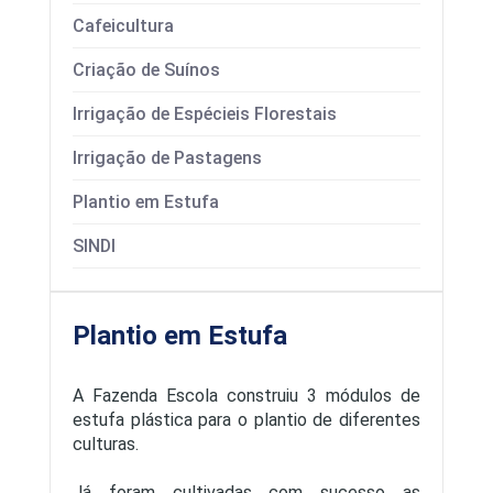
O Programa
Cafeicultura
Infraestrutura
Criação de Suínos
Origem
Irrigação de Espécieis Florestais
Guzera já
Irrigação de Pastagens
Plantio em Estufa
SINDI
Plantio em Estufa
A Fazenda Escola construiu 3 módulos de
estufa plástica para o plantio de diferentes
culturas.
Já foram cultivadas com sucesso as