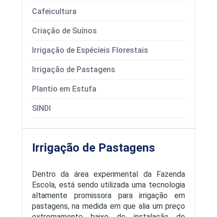
O Programa
Cafeicultura
Infraestrutura
Criação de Suínos
Origem
Irrigação de Espécieis Florestais
Guzera já
Irrigação de Pastagens
Plantio em Estufa
SINDI
Irrigação de Pastagens
Dentro da área experimental da Fazenda
Escola, está sendo utilizada uma tecnologia
altamente promissora para irrigação em
pastagens, na medida em que alia um preço
extremamente baixo de instalação do