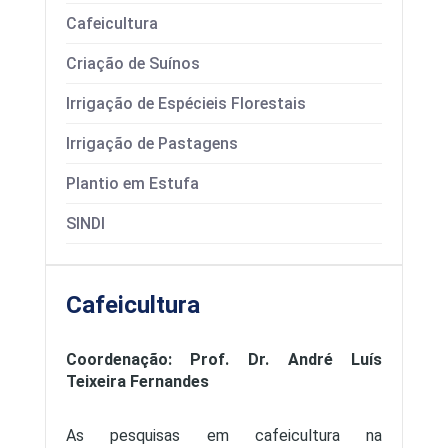
O Programa
Cafeicultura
Infraestrutura
Criação de Suínos
Origem
Irrigação de Espécieis Florestais
Guzera já
Irrigação de Pastagens
Plantio em Estufa
SINDI
Cafeicultura
Coordenação: Prof. Dr. André Luís
Teixeira Fernandes
As pesquisas em cafeicultura na