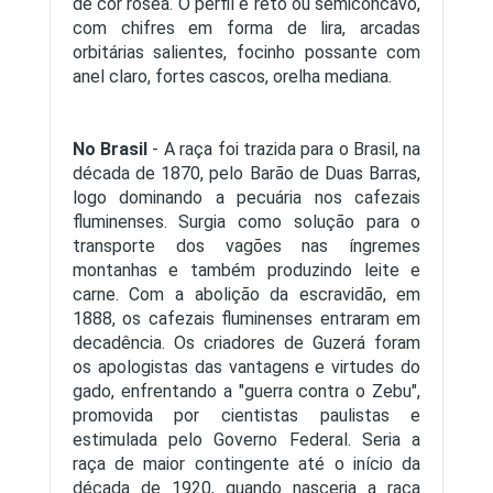
de cor rósea. O perfil é reto ou semicôncavo,
com chifres em forma de lira, arcadas
orbitárias salientes, focinho possante com
anel claro, fortes cascos, orelha mediana.
No Brasil
- A raça foi trazida para o Brasil, na
década de 1870, pelo Barão de Duas Barras,
logo dominando a pecuária nos cafezais
fluminenses. Surgia como solução para o
transporte dos vagões nas íngremes
montanhas e também produzindo leite e
carne. Com a abolição da escravidão, em
1888, os cafezais fluminenses entraram em
decadência. Os criadores de Guzerá foram
os apologistas das vantagens e virtudes do
gado, enfrentando a "guerra contra o Zebu",
promovida por cientistas paulistas e
estimulada pelo Governo Federal. Seria a
raça de maior contingente até o início da
década de 1920, quando nasceria a raça