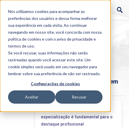
Nós utilizamos cookies para acompanhar as
preferências dos usuários e dessa forma melhorar
sua experiência em cada visita. Ao continuar
navegando em nosso site, você concorda com nossa
política de cookies
e com o aviso de
privacidade e
termos de uso
.
Se você recusar, suas informações não serão
rastreadas quando você acessar este site. Um
Home
cookie simples será usado em seu navegador para
>
Institucional
>
Acontece
lembrar sobre sua preferência de não ser rastreado.
Acontece no curso: Aperfeiçoamento em
Configurações de cookies
Cirurgia Oral Menor
Aceitar
Recusar
Mercado de Odontologia:
especialização é fundamental para o
destaque profissional