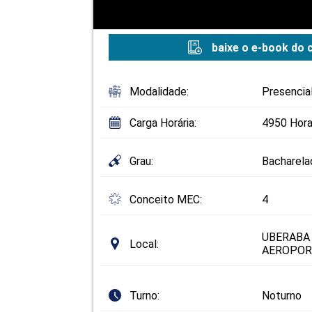
baixe o e-book do 
Modalidade:
Presencia
Carga Horária:
4950 Hora
Grau:
Bacharela
Conceito MEC:
4
UBERABA
Local:
AEROPOR
Turno:
Noturno