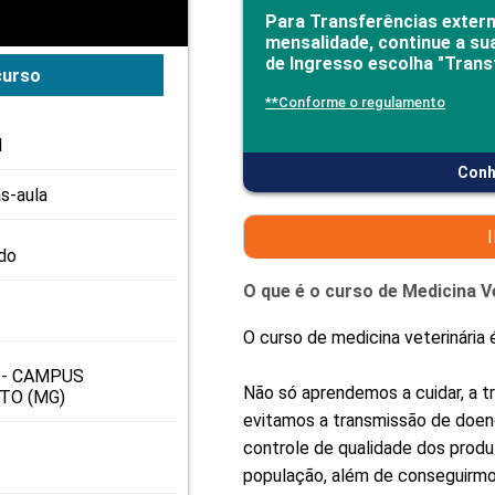
PRO
Para Transferências exter
PRO
mensalidade, continue a su
de Ingresso escolha "Trans
curso
**Conforme o regulamento
l
Conh
s-aula
do
O que é o curso de Medicina V
O curso de medicina veterinária 
 - CAMPUS
Não só aprendemos a cuidar, a t
TO (MG)
evitamos a transmissão de doen
controle de qualidade dos produ
população, além de conseguirmos