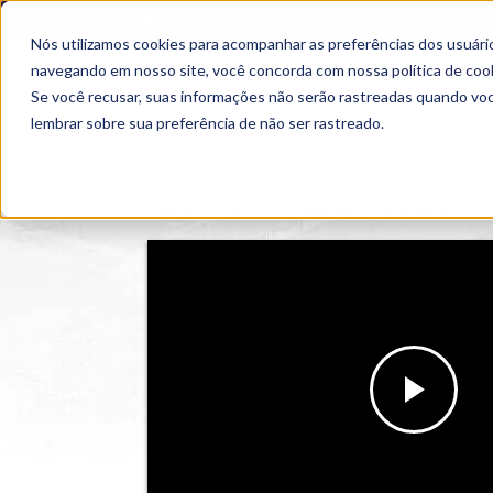
OUTROS PORTAIS
SEJA PARCEIRO
Nós utilizamos cookies para acompanhar as preferências dos usuário
SEMIPRESENCIAL
PRESENCIAL
EAD
navegando em nosso site, você concorda com nossa
política de coo
Se você recusar, suas informações não serão rastreadas quando vo
lembrar sobre sua preferência de não ser rastreado.
Home
>
Cursos
>
Presencial
>
Graduação
>
Med