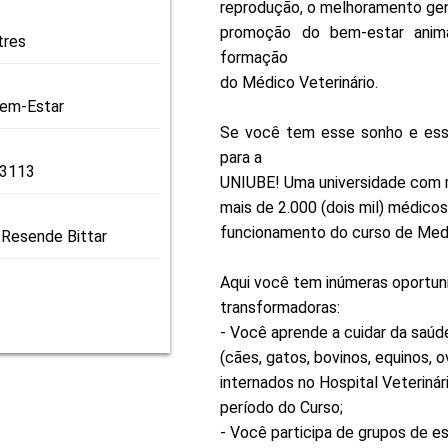
reprodução, o melhoramento gen
promoção do bem-estar anima
tres
formação
do Médico Veterinário.
Bem-Estar
Se você tem esse sonho e essa
para a
 3113
UNIUBE! Uma universidade com m
mais de 2.000 (dois mil) médico
funcionamento do curso de Medic
 Resende Bittar
Aqui você tem inúmeras oportuni
transformadoras:
- Você aprende a cuidar da saú
(cães, gatos, bovinos, equinos, 
internados no Hospital Veterinár
período do Curso;
- Você participa de grupos de es