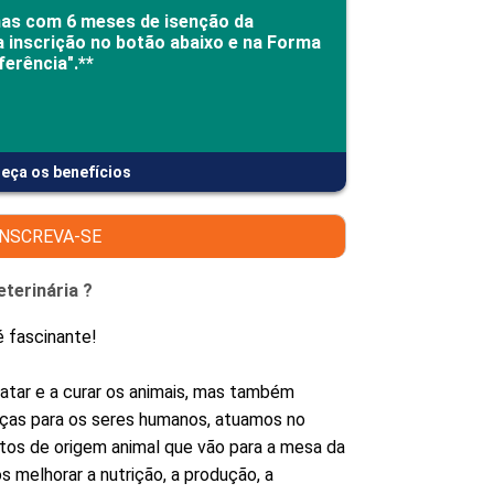
PEPE
nas com 6 meses de isenção da
ED
a inscrição no botão abaixo e na Forma
ferência".**
eça os benefícios
INSCREVA-SE
eterinária ?
é fascinante!
ratar e a curar os animais, mas também
ças para os seres humanos, atuamos no
tos de origem animal que vão para a mesa da
 melhorar a nutrição, a produção, a