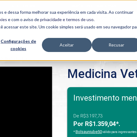
FALE CONOSCO
CONVÊNIOS E PARCERIAS
s e dessa forma melhorar sua experiência em cada visita. Ao continuar
BENEFÍCIOS
INSTITUCIONAL
kies
e com o aviso de
privacidade e termos de uso
.
cê acessar este site. Um cookie simples será usado em seu navegador pa
Programas
Acadêmicos
Configurações de
Aceitar
Recusar
cookies
PIBID
MPH
PIAC
icina Veterinária
PROEST
Medicina Vet
PAE
Unit
PIME
Programas de
Investimento men
Pesquisa e
Extensão
NIT
De R$3.197,73
Por R$1.359,04*.
PRO
Bolsauniube50
*
válido para ingressantes