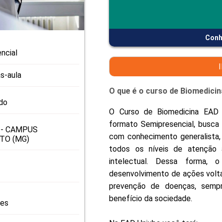
PRO
PRO
Conh
ncial
s-aula
O que é o curso de Biomedicin
do
O Curso de Biomedicina EAD 
formato Semipresencial, busca 
 - CAMPUS
com conhecimento generalista, h
TO (MG)
todos os níveis de atenção 
intelectual. Dessa forma, 
desenvolvimento de ações volt
prevenção de doenças, sempr
benefício da sociedade.
res