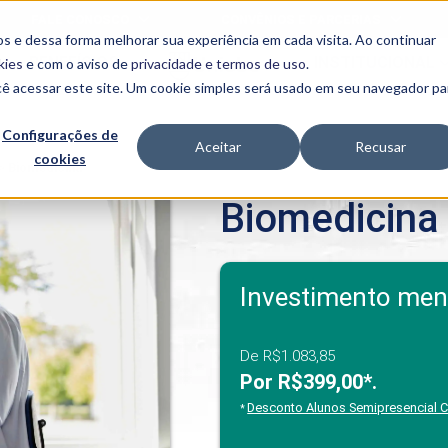
FALE CONOSCO
CONVÊNIOS E PARCERIAS
s e dessa forma melhorar sua experiência em cada visita. Ao continuar
BENEFÍCIOS
INSTITUCIONAL
kies
e com o aviso de
privacidade e termos de uso
.
cê acessar este site. Um cookie simples será usado em seu navegador pa
Programas
Acadêmicos
Configurações de
Aceitar
Recusar
cookies
PIBID
MPH
>
Biomedicina
PIAC
Biomedicina
PROEST
PAE
Unit
PIME
Investimento men
Programas de
Pesquisa e
Extensão
De R$1.083,85
NIT
Por R$399,00*.
Desconto Alunos Semipresencial
*
PRO