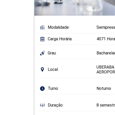
Modalidade:
Semiprese
Carga Horária:
4071 Hora
Grau:
Bacharela
UBERABA
Local:
AEROPOR
Turno:
Noturno
Duração:
8 semest