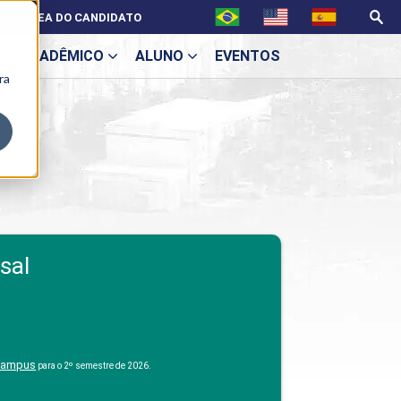
ÁREA DO CANDIDATO
ACADÊMICO
ALUNO
EVENTOS
ra
U
ecne
BENEFÍCIOS
sal
Benefícios Graduação
 Campus
para o 2º semestre de 2026.
ES