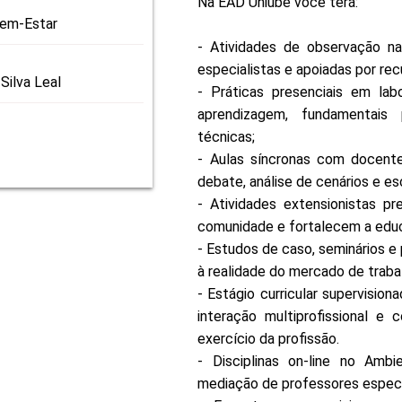
Na EAD Uniube você terá:
Bem-Estar
- Atividades de observação na
especialistas e apoiadas por recu
Silva Leal
- Práticas presenciais em lab
aprendizagem, fundamentais
técnicas;
- Aulas síncronas com docent
debate, análise de cenários e e
- Atividades extensionistas pr
comunidade e fortalecem a educa
- Estudos de caso, seminários e
à realidade do mercado de traba
- Estágio curricular supervision
interação multiprofissional e
exercício da profissão.
- Disciplinas on-line no Amb
mediação de professores especi