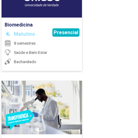
Ir para Inscrição
51
Biomedicina
81
Presencial
Matutino
51
8 semestres
Saúde e Bem-Estar
96
Bacharelado
120
72
Biomedicina
42
Detalhes do curso
0
54
Ir para Inscrição