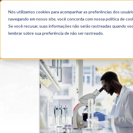
OUTROS PORTAIS
SEJA PARCEIRO
Nós utilizamos cookies para acompanhar as preferências dos usuário
SEMIPRESENCIAL
PRESENCIAL
EAD
navegando em nosso site, você concorda com nossa
política de coo
Se você recusar, suas informações não serão rastreadas quando vo
lembrar sobre sua preferência de não ser rastreado.
Home
>
Cursos
>
Semipresencial
>
Graduação