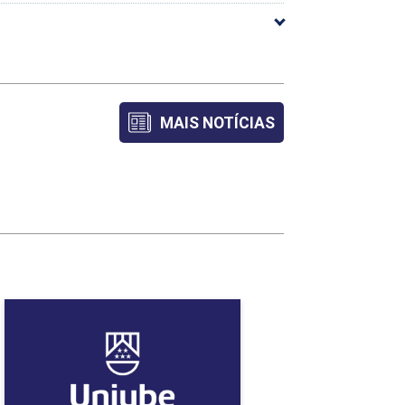
arga Horária
84
MAIS NOTÍCIAS
72
54
51
51
Biomedicina
54
Detalhes do curso
69
72