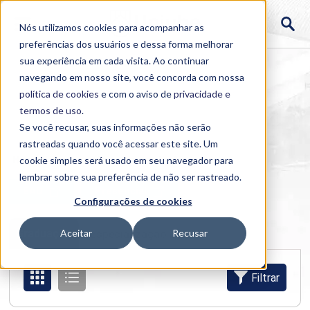
Nós utilizamos cookies para acompanhar as
preferências dos usuários e dessa forma melhorar
sua experiência em cada visita. Ao continuar
navegando em nosso site, você concorda com nossa
política de cookies
e com o aviso de
privacidade e
termos de uso
.
Se você recusar, suas informações não serão
rastreadas quando você acessar este site. Um
Home
cookie simples será usado em seu navegador para
>
Cursos
>
Semipresencial
>
Graduação
lembrar sobre sua preferência de não ser rastreado.
EAD
Presencial
Configurações de cookies
Graduação
Aceitar
Recusar
Especialização e MBA
Filtrar