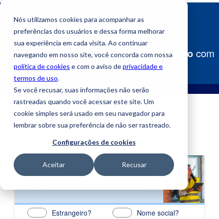
Nós utilizamos cookies para acompanhar as
preferências dos usuários e dessa forma melhorar
sua experiência em cada visita. Ao continuar
Construa
seu caminho para o sucesso
com
navegando em nosso site, você concorda com nossa
a Uniube!
política de cookies
e com o aviso de
privacidade e
termos de uso
.
Se você recusar, suas informações não serão
rastreadas quando você acessar este site. Um
cookie simples será usado em seu navegador para
lembrar sobre sua preferência de não ser rastreado.
Configurações de cookies
Aceitar
Recusar
Especialização em
Processos Construtivos
Estrangeiro?
Nome social?