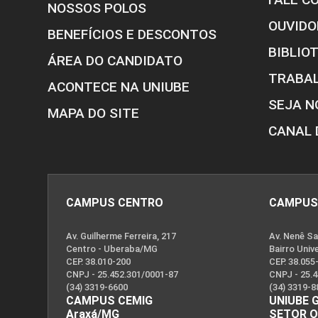
NOSSOS POLOS
OUVIDO
BENEFÍCIOS E DESCONTOS
BIBLIO
ÁREA DO CANDIDATO
TRABA
ACONTECE NA UNIUBE
SEJA N
MAPA DO SITE
CANAL 
CAMPUS CENTRO
CAMPUS
Av. Guilherme Ferreira, 217
Av. Nenê Sa
Centro - Uberaba/MG
Bairro Univ
CEP. 38.010-200
CEP. 38.055
CNPJ - 25.452.301/0001-87
CNPJ - 25.
(34) 3319-6600
(34) 3319-8
CAMPUS CEMIG
UNIUBE 
Araxá/MG
SETOR 