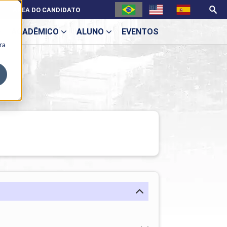
ÁREA DO CANDIDATO
ACADÊMICO
ALUNO
EVENTOS
ra
U
ecne
ES