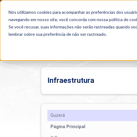
OUTROS PORTAIS
SEJA PARCEIRO
Nós utilizamos cookies para acompanhar as preferências dos usuário
SEMIPRESENCIAL
PRESENCIAL
EAD
navegando em nosso site, você concorda com nossa
política de coo
Se você recusar, suas informações não serão rastreadas quando vo
lembrar sobre sua preferência de não ser rastreado.
Home
>
Fazenda Escola
>
Guzerá
>
Infraestrutu
Infraestrutura
Guzerá
Página Principal