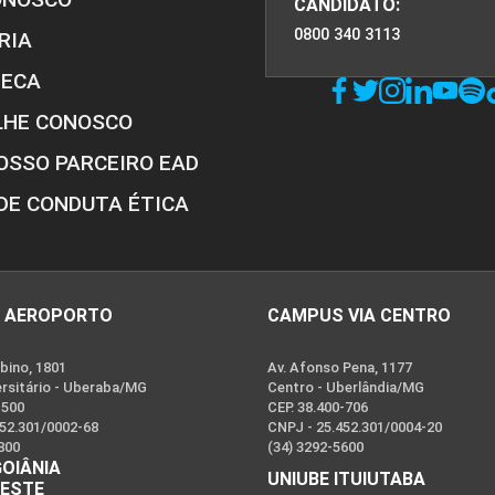
CANDIDATO:
0800 340 3113
RIA
TECA
LHE CONOSCO
OSSO PARCEIRO EAD
DE CONDUTA ÉTICA
 AEROPORTO
CAMPUS VIA CENTRO
bino, 1801
Av. Afonso Pena, 1177
ersitário - Uberaba/MG
Centro - Uberlândia/MG
-500
CEP. 38.400-706
452.301/0002-68
CNPJ - 25.452.301/0004-20
800
(34) 3292-5600
GOIÂNIA
UNIUBE ITUIUTABA
OESTE