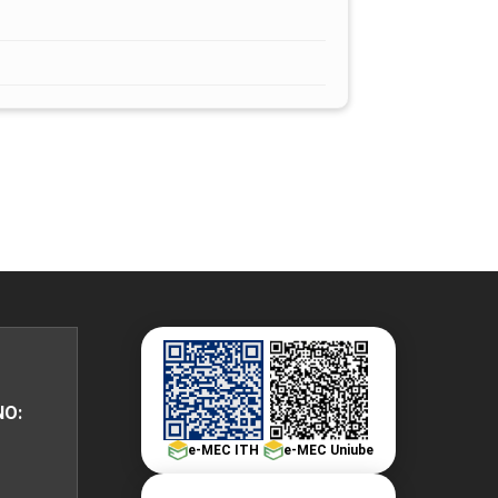
NO:
e-MEC ITH
e-MEC Uniube