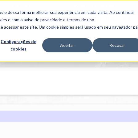
FALE CONOSCO
CONVÊNIOS E PARCERIAS
s e dessa forma melhorar sua experiência em cada visita. Ao continuar
BENEFÍCIOS
INSTITUCIONAL
kies
e com o aviso de
privacidade e termos de uso
.
cê acessar este site. Um cookie simples será usado em seu navegador pa
Programas
Acadêmicos
Configurações de
Aceitar
Recusar
cookies
PIBID
MPH
PIAC
ra
PROEST
PAE
Unit
PIME
Programas de
Pesquisa e
Extensão
NIT
PRO