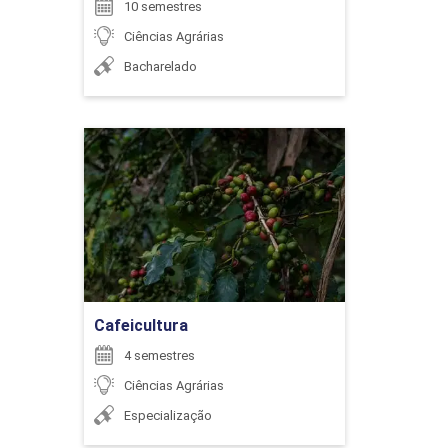
10 semestres
Ciências Agrárias
Bacharelado
6
Cafeicultura
Detalhes do curso
ENCONTRO ACADÊMICO/AVALIAÇÃO
Ir para Inscrição
6
Cafeicultura
4 semestres
Ciências Agrárias
ENCONTRO ACADÊMICO/AVALIAÇÃO
Especialização