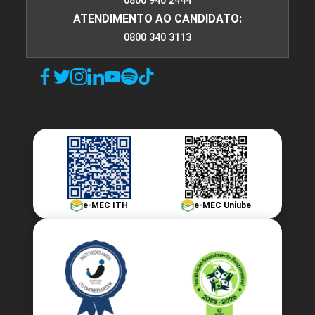
0800 940 2444
ATENDIMENTO AO CANDIDATO:
240
0800 340 3113
ESTATÍSTICA APLICADA
96
e-MEC ITH
e-MEC Uniube
ESTRUTURA E CONJUNTURA DA
AGRONOMIA NO BRASIL E NO MUNDO