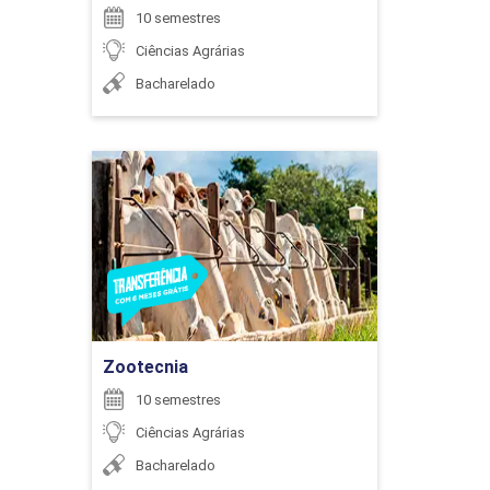
10 semestres
Ciências Agrárias
ENCONTRO ACADÊMICO/AVALIAÇÃO
Bacharelado
6
Zootecnia
Detalhes do curso
Ir para Inscrição
ENCONTRO ACADÊMICO/AVALIAÇÃO
Zootecnia
6
10 semestres
Ciências Agrárias
Bacharelado