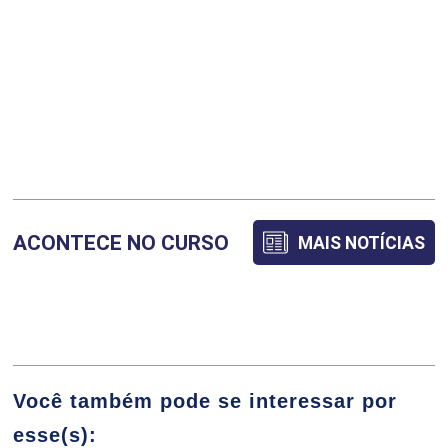
FABRÍCIO PELIZER DE ALMEIDA
BOTÂNICA
FERNANDA FERRAZ LIMA
96
ACONTECE NO CURSO
MAIS NOTÍCIAS
FRANCIENNE GOIS OLIVEIRA
CAFEICULTURA
Você também pode se interessar por
48
esse(s):
FRANCIS SILVA DE ALMEIDA