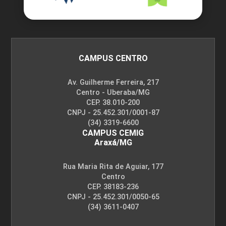
72
CAMPUS CENTRO
EXPERIMENTAÇÃO AGRÍCOLA
Av. Guilherme Ferreira, 217
Centro - Uberaba/MG
CEP. 38.010-200
CNPJ - 25.452.301/0001-87
72
(34) 3319-6600
CAMPUS CEMIG
Araxá/MG
Rua Maria Rita de Aguiar, 177
Centro
EXPRESSÃO GRÁFICA
CEP. 38183-236
CNPJ - 25.452.301/0050-65
(34) 3611-0407