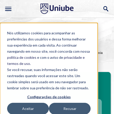
Nós utilizamos cookies para acompanhar as
preferências dos usuários e dessa forma melhorar
sua experiência em cada visita. Ao continuar
navegando em nosso site, você concorda com nossa
Home
>
Cursos
>
Semipresencial
>
Graduação
>
Agronomia
política de cookies
e com o aviso de
privacidade e
Agronomia
termos de uso
.
Se você recusar, suas informações não serão
rastreadas quando você acessar este site. Um
cookie simples será usado em seu navegador para
Investimento mensal
lembrar sobre sua preferência de não ser rastreado.
Selecione o polo
Configurações de cookies
Aceitar
Recusar