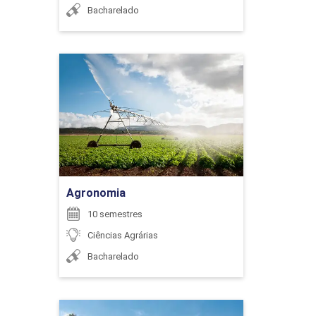
Bacharelado
EDUCAÇÃO FINANCEIRA
RICARDO BARATELLA
Agronomia
Detalhes do curso
126
Ir para Inscrição
RICARDO MOREIRA DE MENDONCA
Agronomia
ENADE (OBRIGATÓRIO)
10 semestres
Ciências Agrárias
SILVIA DENISE DOS SANTOS BISINOTTO
Bacharelado
0