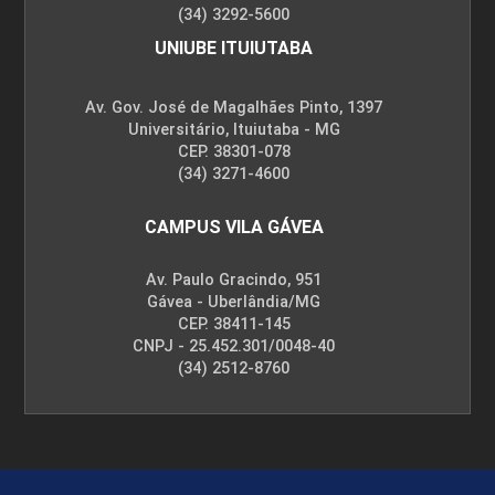
(34) 3292-5600
UNIUBE ITUIUTABA
FÍSICA
Av. Gov. José de Magalhães Pinto, 1397
Universitário, Ituiutaba - MG
CEP. 38301-078
(34) 3271-4600
96
CAMPUS VILA GÁVEA
Av. Paulo Gracindo, 951
Gávea - Uberlândia/MG
CEP. 38411-145
FÍSICO-QUÍMICA I
CNPJ - 25.452.301/0048-40
(34) 2512-8760
96