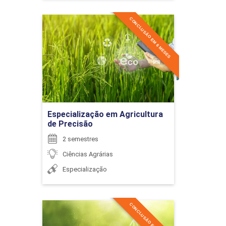
6
CONCLUSÃO EM 6 MESES
Especialização em
Agricultura de Precisão
Detalhes do curso
ENCONTRO ACADÊMICO/AVALIAÇÃO
Ir para Inscrição
Especialização em Agricultura
de Precisão
6
2 semestres
Ciências Agrárias
Especialização
ENCONTRO ACADÊMICO/AVALIAÇÃO
CONCLUSÃO EM 6 MESES
Especialização em
Licenciamento Ambiental