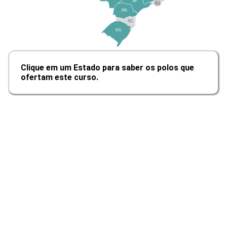
SP
RJ
168
PR
SC
RS
EDUARDO SILVA GOUVEA
Clique em um Estado para saber os polos que
ATIVIDADES COMPLEMENTARES
ofertam este curso.
48
ERIKA SAGATA
BIOLOGIA CELULAR E BIOQUÍMICA
EVANDRO JOSE RIGO
96