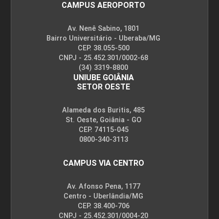
48
CAMPUS AEROPORTO
Av. Nenê Sabino, 1801
Bairro Universitário - Uberaba/MG
CEP. 38.055-500
CNPJ - 25.452.301/0002-68
FELICIDADE E BEM-ESTAR
(34) 3319-8800
UNIUBE GOIÂNIA
SETOR OESTE
126
Alameda dos Buritis, 485
St. Oeste, Goiânia - GO
CEP. 74115-045
0800-340-3113
CAMPUS VIA CENTRO
FERTILIDADE DOS SOLOS
Av. Afonso Pena, 1177
Centro - Uberlândia/MG
72
CEP. 38.400-706
CNPJ - 25.452.301/0004-20