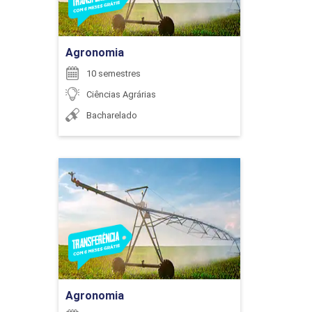
ENCONTRO ACADÊMICO/AVALIAÇÃO
Ir para Inscrição
Agronomia
6
10 semestres
Ciências Agrárias
Bacharelado
ENCONTRO ACADÊMICO/AVALIAÇÃO
Agronomia
Detalhes do curso
6
Ir para Inscrição
Agronomia
ENCONTRO ACADÊMICO/AVALIAÇÃO