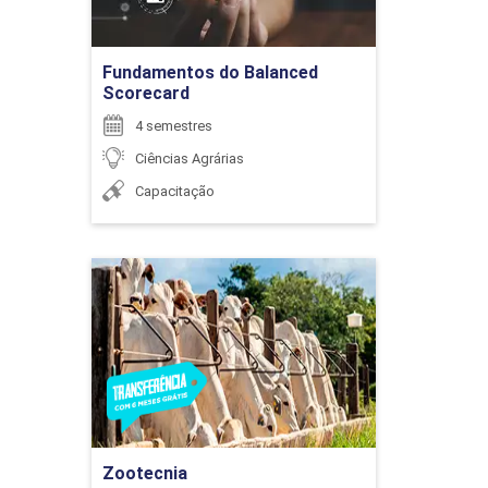
Ir para Inscrição
Fundamentos do Balanced
Scorecard
ENCONTRO ACADÊMICO/AVALIAÇÃO
4 semestres
Ciências Agrárias
Capacitação
6
Zootecnia
Detalhes do curso
ENCONTRO ACADÊMICO/AVALIAÇÃO
Ir para Inscrição
6
Zootecnia