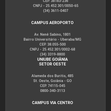
CEP. 38183-236
CNPJ - 25.452.301/0050-65
(34) 3611-0407
INFORMÁTICA APLICADA
CAMPUS AEROPORTO
45
Av. Nenê Sabino, 1801
Bairro Universitário - Uberaba/MG
CEP. 38.055-500
CNPJ - 25.452.301/0002-68
(34) 3319-8800
UNIUBE GOIÂNIA
SETOR OESTE
INOVAÇÃO E EMPREENDEDORISMO NO
AGRONEGÓCIO
Alameda dos Buritis, 485
St. Oeste, Goiânia - GO
CEP. 74115-045
0800-340-3113
30
CAMPUS VIA CENTRO