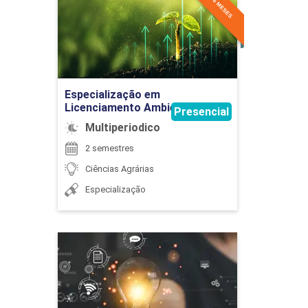
90
Detalhes do curso
Ir para Inscrição
EXTENSÃO
Especialização em
Licenciamento Ambiental
Presencial
Multiperiodico
75
2 semestres
Ciências Agrárias
Especialização
EXTENSÃO
Fundamentos do Balanced
Scorecard
75
Detalhes do curso