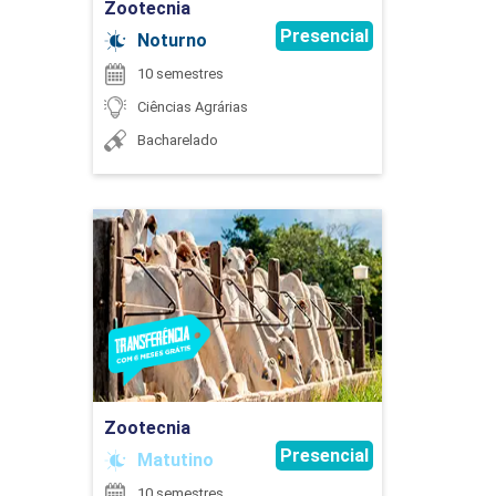
Zootecnia
Presencial
Noturno
10 semestres
EXTENSÃO
Ciências Agrárias
Bacharelado
75
Zootecnia
Detalhes do curso
FERTILIDADE DOS SOLOS
Ir para Inscrição
75
Zootecnia
Presencial
Matutino
10 semestres