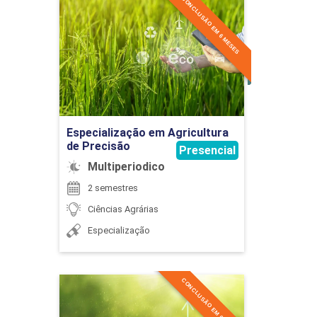
CONCLUSÃO EM 6 MESES
195
Especialização em
Agricultura de Precisão
Detalhes do curso
ESTUDOS INTEGRADOS EM CIÊNCIAS
Ir para Inscrição
AGRÁRIAS
Especialização em Agricultura
de Precisão
Presencial
Multiperiodico
45
2 semestres
Ciências Agrárias
Especialização
EXPRESSÃO GRÁFICA
CONCLUSÃO EM 6 MESES
Especialização em
Licenciamento Ambiental