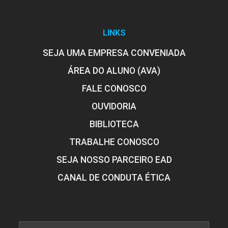
GENÉTICA E MELHORAMENTO DE
PLANTAS
LINKS
SEJA UMA EMPRESA CONVENIADA
ÁREA DO ALUNO (AVA)
60
FALE CONOSCO
OUVIDORIA
BIBLIOTECA
GESTÃO DE ASSOCIAÇÕES E
TRABALHE CONOSCO
COOPERATIVAS AGROPECUÁRIAS
SEJA NOSSO PARCEIRO EAD
CANAL DE CONDUTA ÉTICA
45