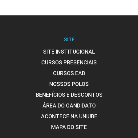
FITOSSANIDADE E CONTROLE DE
DOENÇAS VEGETAIS
SITE
45
SITE INSTITUCIONAL
CURSOS PRESENCIAIS
CURSOS EAD
GÊNESE, MORFOLOGIA E CLASSIFICAÇÃO
NOSSOS POLOS
DO SOLO
BENEFÍCIOS E DESCONTOS
ÁREA DO CANDIDATO
45
ACONTECE NA UNIUBE
MAPA DO SITE