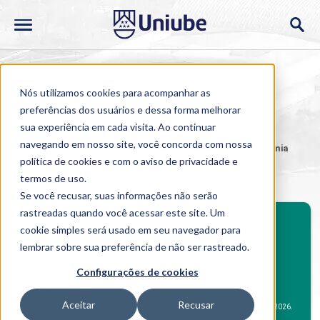
Nós utilizamos cookies para acompanhar as
preferências dos usuários e dessa forma melhorar
sua experiência em cada visita. Ao continuar
navegando em nosso site, você concorda com nossa
Home
>
Cursos
>
Semipresencial
>
Graduação
>
Agronomia
política de cookies
e com o aviso de
privacidade e
Agronomia
termos de uso
.
Se você recusar, suas informações não serão
rastreadas quando você acessar este site. Um
BENEFÍCIOS
Investimento mensal
cookie simples será usado em seu navegador para
Benefícios Graduação
lembrar sobre sua preferência de não ser rastreado.
De R$1.382,18
Configurações de cookies
Por R$399,00*.
Aceitar
Recusar
Desconto Alunos Semipresencial Campus
*
para o 2º semestre de 2026.