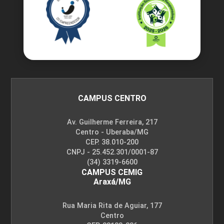
GESTÃO LOGÍSTICA E TECNOLÓGICA NA
CADEIA AGROINDUSTRIAL
45
CAMPUS CENTRO
Av. Guilherme Ferreira, 217
Centro - Uberaba/MG
CEP. 38.010-200
GESTÃO SUSTENTÁVEL DO SOLO E ÁGUA
CNPJ - 25.452.301/0001-87
(34) 3319-6600
CAMPUS CEMIG
Araxá/MG
45
Rua Maria Rita de Aguiar, 177
Centro