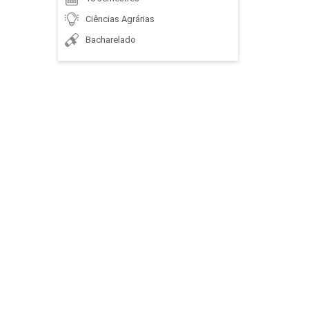
Ciências Agrárias
FISICA APLICADA AOS SISTEMAS
Bacharelado
AGRÍCOLAS
45
FISIOLOGIA VEGETAL
75