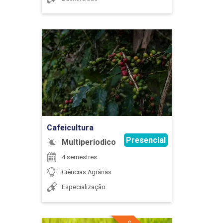
45
Cafeicultura
Detalhes do curso
ENTOMOLOGIA AGRÍCOLA
Ir para Inscrição
60
Cafeicultura
Presencial
Multiperiodico
4 semestres
Ciências Agrárias
ESTÁGIO SUPERVISIONADO EM
Especialização
AGRONOMIA