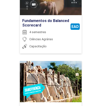
Ir para Inscrição
Fundamentos do Balanced
EXTENSÃO
Scorecard
EAD
4 semestres
Ciências Agrárias
75
Capacitação
Zootecnia
EXTENSÃO
Detalhes do curso
75
Ir para Inscrição