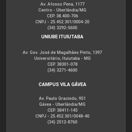
Av. Afonso Pena, 1177
Centro - Uberlândia/MG
INTEGRAÇÃO AGRICULTURA E PECUÁRIA
CEP. 38.400-706
DE PRECISÃO
CNPJ - 25.452.301/0004-20
(34) 3292-5600
UNIUBE ITUIUTABA
45
Av. Gov. José de Magalhães Pinto, 1397
Universitário, Ituiutaba - MG
CEP. 38301-078
(34) 3271-4600
INTERAÇÕES FÍSICO-QUÍMICAS
CAMPUS VILA GÁVEA
Av. Paulo Gracindo, 951
Gávea - Uberlândia/MG
45
CEP. 38411-145
CNPJ - 25.452.301/0048-40
(34) 2512-8760