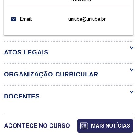
Email:
uniube@uniube.br
ATOS LEGAIS
ORGANIZAÇÃO CURRICULAR
ORGANIZAÇÃO CURRICULAR
DOCENTES
ADUBAÇÃO E NUTRIÇÃO DE CULTURAS
ACONTECE NO CURSO
MAIS NOTÍCIAS
AGRÍCOLAS
ANDRE LUIS TEIXEIRA FERNANDES