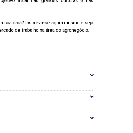
bjetivo atuar nas grandes culturas e nas
 a sua cara? Inscreva-se agora mesmo e seja
ercado de trabalho na área do agronegócio.
arga Horária