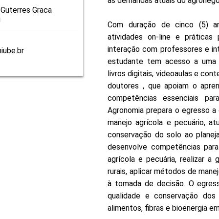
às demandas atuais do agronegóc
 Guterres Graca
i
Com duração de cinco (5) a
atividades on-line e práticas 
interação com professores e in
iube.br
estudante tem acesso a uma va
livros digitais, videoaulas e c
doutores , que apoiam o apre
competências essenciais par
Agronomia prepara o egresso a d
manejo agrícola e pecuário, a
conservação do solo ao planej
desenvolve competências para 
agrícola e pecuária, realizar 
rurais, aplicar métodos de manej
à tomada de decisão. O egresso
qualidade e conservação dos r
alimentos, fibras e bioenergia 