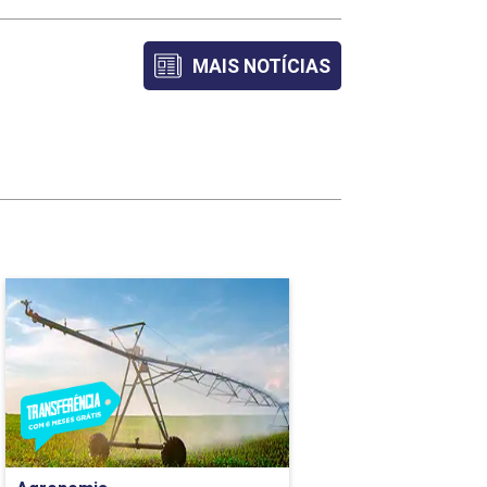
60
MAIS NOTÍCIAS
45
75
60
75
45
Agronomia
45
Detalhes do curso
45
Ir para Inscrição
90