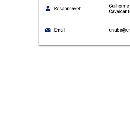
Guilherme
Responsável:
Cavalcant
Email:
uniube@un