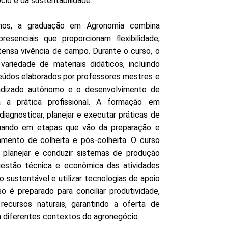
io e da sustentabilidade.
nos, a graduação em Agronomia combina
presenciais que proporcionam flexibilidade,
tensa vivência de campo. Durante o curso, o
riedade de materiais didáticos, incluindo
onteúdos elaborados por professores mestres e
ndizado autônomo e o desenvolvimento de
a a prática profissional. A formação em
iagnosticar, planejar e executar práticas de
tuando em etapas que vão da preparação e
amento de colheita e pós-colheita. O curso
planejar e conduzir sistemas de produção
a gestão técnica e econômica das atividades
o sustentável e utilizar tecnologias de apoio
 é preparado para conciliar produtividade,
ecursos naturais, garantindo a oferta de
em diferentes contextos do agronegócio.