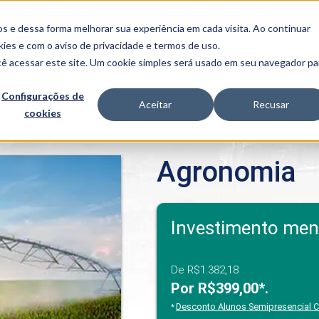
FALE CONOSCO
CONVÊNIOS E PARCERIAS
s e dessa forma melhorar sua experiência em cada visita. Ao continuar
BENEFÍCIOS
INSTITUCIONAL
kies
e com o aviso de
privacidade e termos de uso
.
cê acessar este site. Um cookie simples será usado em seu navegador pa
Programas
Acadêmicos
Configurações de
Aceitar
Recusar
cookies
PIBID
MPH
PIAC
>
Agronomia
PROEST
Agronomia
PAE
Unit
PIME
Programas de
Investimento men
Pesquisa e
Extensão
NIT
De R$1.382,18
Por R$399,00*.
PRO
Desconto Alunos Semipresencial
*