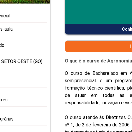
PRO
PRO
ncial
s-aula
Conh
do
O que é o curso de Agronomia
- SETOR OESTE (GO)
O curso de Bacharelado em A
semipresencial, é um progra
formação técnico-científica, pl
de atuar em todas as et
tres
responsabilidade, inovação e vis
O curso atende às Diretrizes C
grárias
nº 1, de 2 de fevereiro de 2006