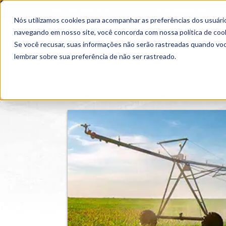
OUTROS PORTAIS
SEJA PARCEIRO
Nós utilizamos cookies para acompanhar as preferências dos usuário
SEMIPRESENCIAL
PRESENCIAL
EAD
navegando em nosso site, você concorda com nossa
política de coo
Se você recusar, suas informações não serão rastreadas quando vo
lembrar sobre sua preferência de não ser rastreado.
Home
>
Cursos
>
Semipresencial
>
Graduação