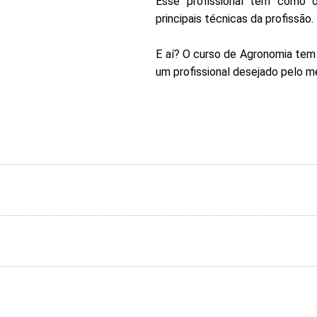
Esse profissional tem como o
principais técnicas da profissão.
E aí? O curso de Agronomia tem
um profissional desejado pelo m
ORGANIZAÇÃO CURRICULAR
Componente Curricular
C