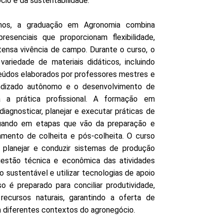
io e da sustentabilidade.
nos, a graduação em Agronomia combina
presenciais que proporcionam flexibilidade,
tensa vivência de campo. Durante o curso, o
riedade de materiais didáticos, incluindo
onteúdos elaborados por professores mestres e
ndizado autônomo e o desenvolvimento de
a a prática profissional. A formação em
iagnosticar, planejar e executar práticas de
tuando em etapas que vão da preparação e
amento de colheita e pós-colheita. O curso
planejar e conduzir sistemas de produção
a gestão técnica e econômica das atividades
o sustentável e utilizar tecnologias de apoio
 é preparado para conciliar produtividade,
ecursos naturais, garantindo a oferta de
em diferentes contextos do agronegócio.