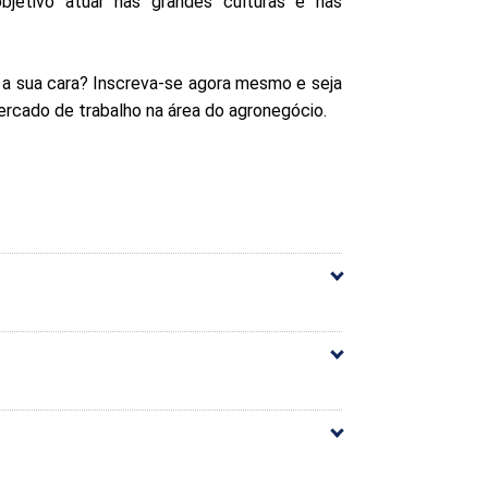
bjetivo atuar nas grandes culturas e nas
 a sua cara? Inscreva-se agora mesmo e seja
ercado de trabalho na área do agronegócio.
arga Horária