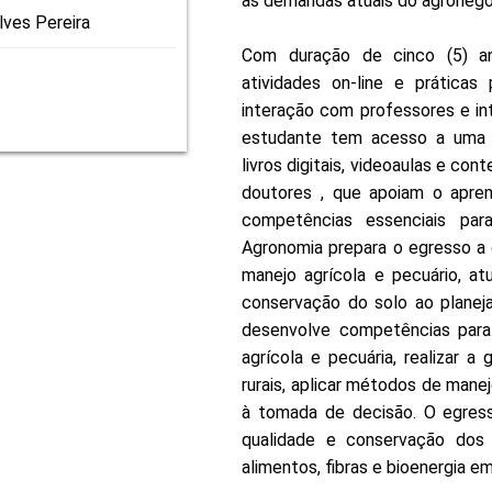
às demandas atuais do agronegóc
lves Pereira
Com duração de cinco (5) a
atividades on-line e práticas 
interação com professores e in
estudante tem acesso a uma va
livros digitais, videoaulas e c
doutores , que apoiam o apre
competências essenciais par
Agronomia prepara o egresso a d
manejo agrícola e pecuário, a
conservação do solo ao planej
desenvolve competências para 
agrícola e pecuária, realizar 
rurais, aplicar métodos de manej
à tomada de decisão. O egresso
qualidade e conservação dos r
alimentos, fibras e bioenergia 