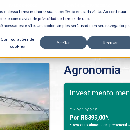
FALE CONOSCO
CONVÊNIOS E PARCERIAS
s e dessa forma melhorar sua experiência em cada visita. Ao continuar
BENEFÍCIOS
INSTITUCIONAL
kies
e com o aviso de
privacidade e termos de uso
.
cê acessar este site. Um cookie simples será usado em seu navegador pa
Programas
Acadêmicos
Configurações de
Aceitar
Recusar
cookies
PIBID
MPH
PIAC
>
Agronomia
PROEST
Agronomia
PAE
Unit
PIME
Programas de
Investimento men
Pesquisa e
Extensão
NIT
De R$1.382,18
Por R$399,00*.
PRO
Desconto Alunos Semipresencial
*