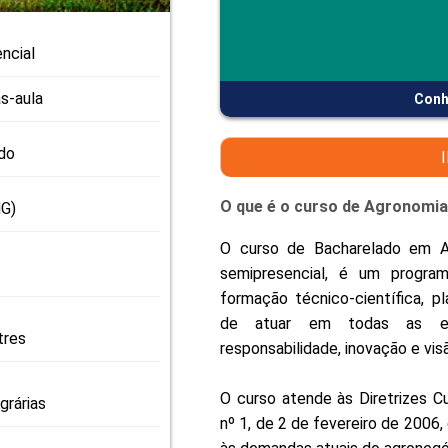
PRO
PRO
ncial
s-aula
Conh
do
O que é o curso de Agronomia
G)
O curso de Bacharelado em A
semipresencial, é um progra
formação técnico-científica, pl
de atuar em todas as et
tres
responsabilidade, inovação e vis
O curso atende às Diretrizes C
grárias
nº 1, de 2 de fevereiro de 2006