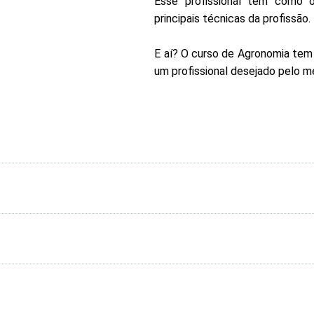
Esse profissional tem como o
principais técnicas da profissão.
E aí? O curso de Agronomia tem
um profissional desejado pelo m
ORGANIZAÇÃO CURRICULAR
Componente Curricular
C