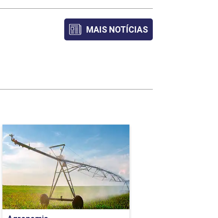
60
MAIS NOTÍCIAS
45
75
60
75
45
Agronomia
45
Detalhes do curso
45
Ir para Inscrição
90