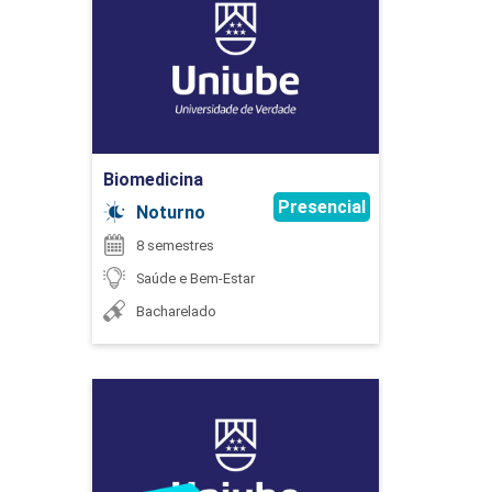
Detalhes do curso
90
Ir para Inscrição
Biomedicina
Presencial
COMPETÊNCIAS INTEGRADAS EM
Noturno
FONOAUDIOLOGIA
8 semestres
Saúde e Bem-Estar
Bacharelado
30
Biomedicina
Detalhes do curso
COMPONENTE OPTATIVO