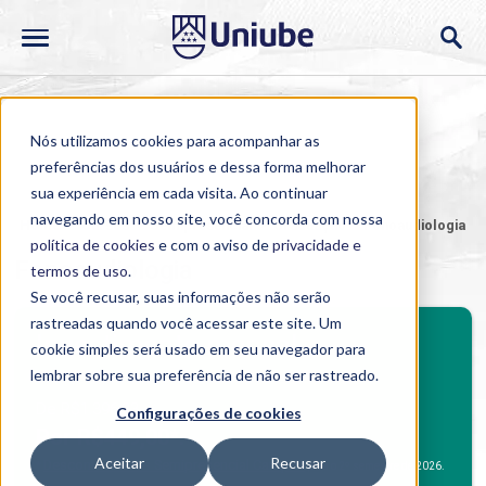
Nós utilizamos cookies para acompanhar as
preferências dos usuários e dessa forma melhorar
sua experiência em cada visita. Ao continuar
navegando em nosso site, você concorda com nossa
Home
>
Cursos
>
Semipresencial
>
Graduação
>
Fonoaudiologia
política de cookies
e com o aviso de
privacidade e
Fonoaudiologia
termos de uso
.
Se você recusar, suas informações não serão
rastreadas quando você acessar este site. Um
BENEFÍCIOS
Investimento mensal
cookie simples será usado em seu navegador para
Benefícios Graduação
lembrar sobre sua preferência de não ser rastreado.
De R$1.396,33
Configurações de cookies
Por R$449,00*.
Aceitar
Recusar
Desconto Alunos Semipresencial Campus
*
para o 2º semestre de 2026.