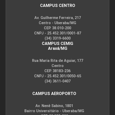
CAMPUS CENTRO
MÉTODOS FONOAUDIOLÓGICOS DE
LINGUAGEM EM ADULTOS
Av. Guilherme Ferreira, 217
Centro - Uberaba/MG
CEP. 38.010-200
CNPJ - 25.452.301/0001-87
45
(34) 3319-6600
CAMPUS CEMIG
Araxá/MG
Rua Maria Rita de Aguiar, 177
Centro
MÉTODOS FONOAUDIOLÓGICOS EM FALA I
CEP. 38183-236
CNPJ - 25.452.301/0050-65
(34) 3611-0407
45
CAMPUS AEROPORTO
Av. Nenê Sabino, 1801
Bairro Universitário - Uberaba/MG