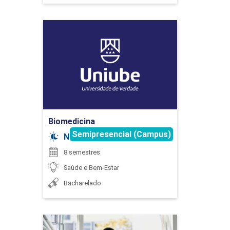
Biomedicina
30
Detalhes do curso
Ir para Inscrição
ESTÁGIO SUPERVISIONADO EM
FONOAUDIOLOGIA I
Biomedicina
Semipresencial (Campus)
Noturno
8 semestres
255
Saúde e Bem-Estar
Bacharelado
ESTÁGIO SUPERVISIONADO EM
Biomedicina