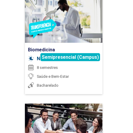
FONOAUDIOLOGIA II
Detalhes do curso
255
Ir para Inscrição
Biomedicina
Semipresencial (Campus)
Noturno
ESTÁGIO SUPERVISIONADO EM
8 semestres
FONOAUDIOLOGIA III
Saúde e Bem-Estar
Bacharelado
255
Comércio Exterior
Detalhes do curso
ÉTICA E BIOÉTICA EM FONOAUDIOLOGIA