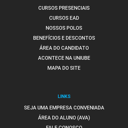
CURSOS PRESENCIAIS
CURSOS EAD
NOSSOS POLOS
FUNDAMENTOS, HISTÓRIA E EVOLUÇÃO
DA FONOAUDIOLOGIA
BENEFÍCIOS E DESCONTOS
ÁREA DO CANDIDATO
ACONTECE NA UNIUBE
60
MAPA DO SITE
IMUNOLOGIA E PATOLOGIA
LINKS
SEJA UMA EMPRESA CONVENIADA
ÁREA DO ALUNO (AVA)
90
FALE CONOSCO