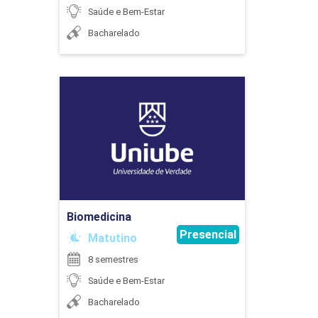
Saúde e Bem-Estar
Bacharelado
45
Biomedicina
Detalhes do curso
ESPECIALIDADES MÉDICAS
RELACIONADAS À FONOAUDIOLOGIA
Ir para Inscrição
30
Biomedicina
Presencial
Matutino
8 semestres
Saúde e Bem-Estar
ESPECIALIDADES ODONTOLÓGICAS
Bacharelado
RELACIONADAS À FONOAUDIOLOGIA