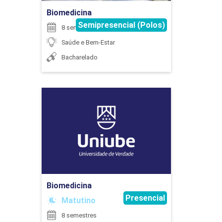
Biomedicina
Semipresencial (Polos)
8 semestres
45
Saúde e Bem-Estar
Bacharelado
DISPOSITIVOS ELETRÔNICOS PARA
Biomedicina
DEFICIENTES AUDITIVOS
Detalhes do curso
60
Ir para Inscrição
Biomedicina
Presencial
Matutino
EPIDEMIOLOGIA E BIOESTATÍSTICA
8 semestres