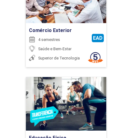
Ir para Inscrição
75
Comércio Exterior
EAD
4 semestres
Saúde e Bem-Estar
Superior de Tecnologia
EXTENSÃO
Educação Física
75
Detalhes do curso
Ir para Inscrição
EXTENSÃO
Educação Física