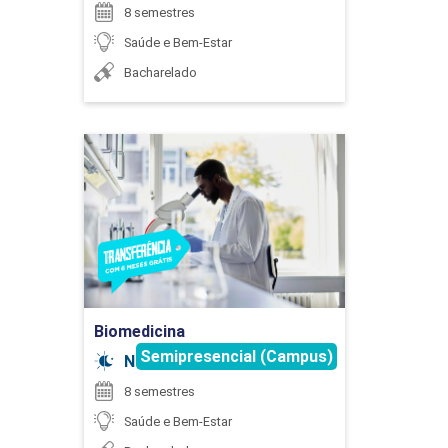
8 semestres
AVALIAÇÃO AUDIOLÓGICA I
Saúde e Bem-Estar
MARIA THERESA CERAVOLO LAGUNA
Bacharelado
ABREU
60
Biomedicina
Detalhes do curso
SILVIA DENISE DOS SANTOS BISINOTTO
AVALIAÇÃO AUDIOLÓGICA II
Ir para Inscrição
45
Biomedicina
TANIA MARA SARRAFF SOUZA
Semipresencial (Campus)
Noturno
8 semestres
Saúde e Bem-Estar
BIOFÍSICA