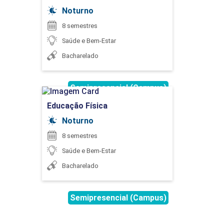
75
Detalhes do curso
Noturno
8 semestres
Saúde e Bem-Estar
Ir para Inscrição
Bacharelado
EXTENSÃO
Semipresencial (Campus)
Educação Física
Educação Física
75
Detalhes do curso
Noturno
8 semestres
Saúde e Bem-Estar
Ir para Inscrição
Bacharelado
FONÉTICA E FONOLOGIA DA LÍNGUA
PORTUGUESA
Semipresencial (Campus)