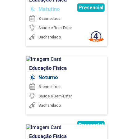
Presencial
Matutino
75
8 semestres
Saúde e Bem-Estar
Bacharelado
EXTENSÃO
Educação Física
Educação Física
Detalhes do curso
Noturno
75
8 semestres
Saúde e Bem-Estar
Ir para Inscrição
Bacharelado
EXTENSÃO
Presencial
Educação Física
Educação Física