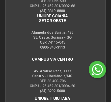
CEP. 38.055-500
MÉTODOS FONOAUDIOLÓGICOS EM FALA
CNPJ - 25.452.301/0002-68
II
(34) 3319-8800
UNIUBE GOIÂNIA
SETOR OESTE
45
Alameda dos Buritis, 485
St. Oeste, Goiânia - GO
CEP. 74115-045
0800-340-3113
CAMPUS VIA CENTRO
MÉTODOS FONOAUDIOLÓGICOS EM
LINGUAGEM ESCRITA
Av. Afonso Pena, 1177
Centro - Uberlândia/MG
CEP. 38.400-706
CNPJ - 25.452.301/0004-20
30
(34) 3292-5600
UNIUBE ITUIUTABA