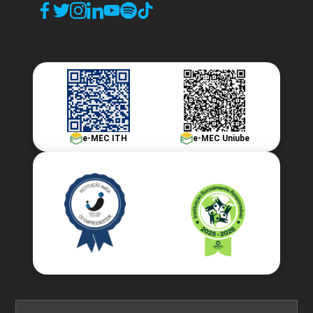
LINGUÍSTICA I
60
e-MEC ITH
e-MEC Uniube
LINGUÍSTICA II
45