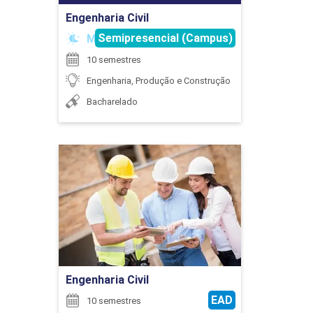
Engenharia Civil
SILVIA DENISE DOS SANTOS BISINOTTO
45
Semipresencial (Campus)
Matutino
10 semestres
Engenharia, Produção e Construção
Bacharelado
WAGNER CARDOSO
CIRCUITOS ELÉTRICOS EM REGIME
PERMANENTE
Engenharia Civil
Detalhes do curso
105
WELINGTON MRAD JOAQUIM
Ir para Inscrição
Engenharia Civil
COMPONENTE OPTATIVO
EAD
10 semestres