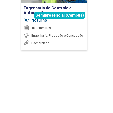
Ir para Inscrição
Engenharia de Controle e
Automação
Semipresencial (Campus)
90
Noturno
10 semestres
Engenharia, Produção e Construção
Bacharelado
FÍSICA
105
FUNDAMENTOS DE ADMINISTRAÇÃO E
ECONOMIA