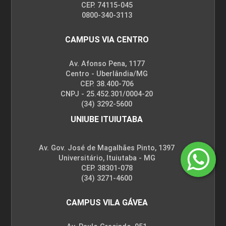
CEP. 74115-045
0800-340-3113
MÁQUINAS TÉRMICAS
CAMPUS VIA CENTRO
Av. Afonso Pena, 1177
60
Centro - Uberlândia/MG
CEP. 38.400-706
CNPJ - 25.452.301/0004-20
(34) 3292-5600
UNIUBE ITUIUTABA
MATERIAIS PARA ENGENHARIA
MECÂNICA
Av. Gov. José de Magalhães Pinto, 1397
Universitário, Ituiutaba - MG
CEP. 38301-078
(34) 3271-4600
60
CAMPUS VILA GÁVEA