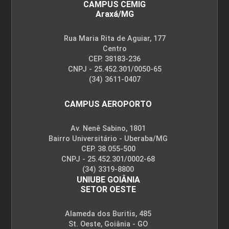
CAMPUS CEMIG
Araxá/MG
LINGUAGEM E TÉCNICAS DE
Rua Maria Rita de Aguiar, 177
PROGRAMAÇÃO
Centro
CEP. 38183-236
CNPJ - 25.452.301/0050-65
(34) 3611-0407
60
CAMPUS AEROPORTO
Av. Nenê Sabino, 1801
Bairro Universitário - Uberaba/MG
CEP. 38.055-500
MÁQUINAS DE FLUXO
CNPJ - 25.452.301/0002-68
(34) 3319-8800
UNIUBE GOIÂNIA
SETOR OESTE
75
Alameda dos Buritis, 485
St. Oeste, Goiânia - GO