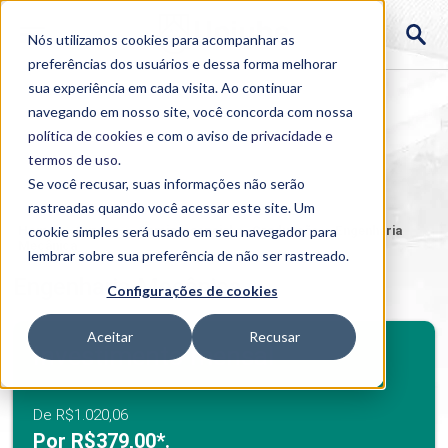
Nós utilizamos cookies para acompanhar as
preferências dos usuários e dessa forma melhorar
sua experiência em cada visita. Ao continuar
navegando em nosso site, você concorda com nossa
política de cookies
e com o aviso de
privacidade e
termos de uso
.
Se você recusar, suas informações não serão
rastreadas quando você acessar este site. Um
Home
cookie simples será usado em seu navegador para
>
Cursos
>
Semipresencial
>
Graduação
>
Engenharia
Mecânica
lembrar sobre sua preferência de não ser rastreado.
Engenharia Mecânica
Configurações de cookies
Aceitar
Recusar
BENEFÍCIOS
Investimento mensal
Benefícios Graduação
De R$1.020,06
Por R$379,00*.