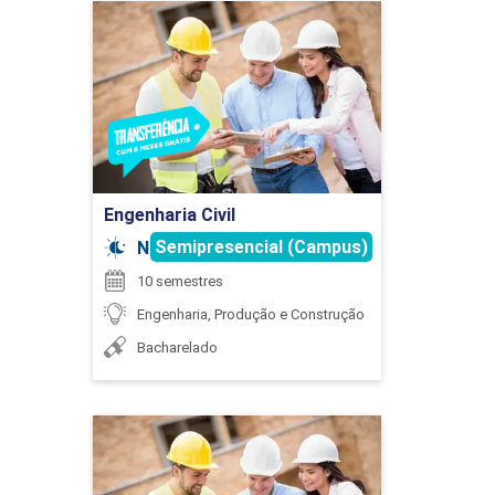
Engenharia Civil
75
Detalhes do curso
Ir para Inscrição
DESENHO DE MÁQUINAS
Engenharia Civil
Semipresencial (Campus)
Noturno
45
10 semestres
Engenharia, Produção e Construção
Bacharelado
ELETRÔNICA ANALÓGICA I
Engenharia Civil
Detalhes do curso