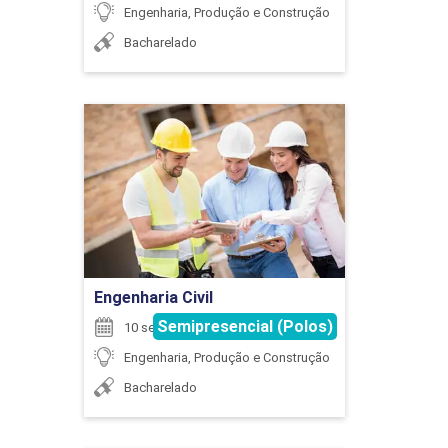
Engenharia, Produção e Construção
30
Bacharelado
Engenharia Civil
Detalhes do curso
CONFORMAÇÃO MECÂNICA
Ir para Inscrição
60
Engenharia Civil
Semipresencial (Polos)
10 semestres
Engenharia, Produção e Construção
CONTROLADORES LÓGICOS
Bacharelado
PROGRAMÁVEIS