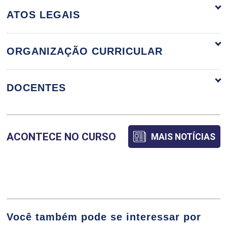
ATOS LEGAIS
ORGANIZAÇÃO CURRICULAR
ORGANIZAÇÃO CURRICULAR
DOCENTES
ÁLGEBRA LINEAR E GEOMETRIA
ACONTECE NO CURSO
MAIS NOTÍCIAS
ANALÍTICA
ADRIANO DAWISON DE LIMA
75
CAMILLA DE OLIVEIRA VIEIRA
Você também pode se interessar por