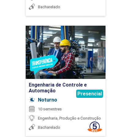
Bacharelado
ESTUDOS INTEGRADOS EM ENGENHARIA
MECÂNICA
Engenharia de Controle e
Automação
45
Detalhes do curso
Ir para Inscrição
Engenharia de Controle e
EXPRESSÃO GRÁFICA
Automação
Presencial
Noturno
10 semestres
90
Engenharia, Produção e Construção
Bacharelado