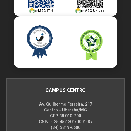
e-MEC ITH
e-MEC Uniube
INFORMÁTICA APLICADA
45
INSTRUMENTAÇÃO INDUSTRIAL
CAMPUS CENTRO
Av. Guilherme Ferreira, 217
Centro - Uberaba/MG
60
CEP. 38.010-200
CNPJ - 25.452.301/0001-87
(34) 3319-6600