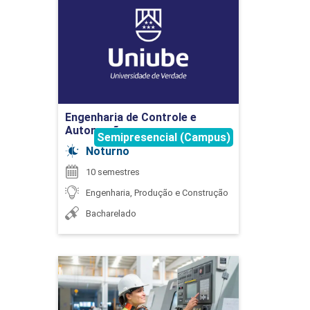
Engenharia de Controle e
Automação
EXTENSÃO
Detalhes do curso
75
Ir para Inscrição
Engenharia de Controle e
Automação
Semipresencial (Campus)
Noturno
EXTENSÃO
10 semestres
Engenharia, Produção e Construção
Bacharelado
75
Engenharia de Controle e
Automação
EXTENSÃO