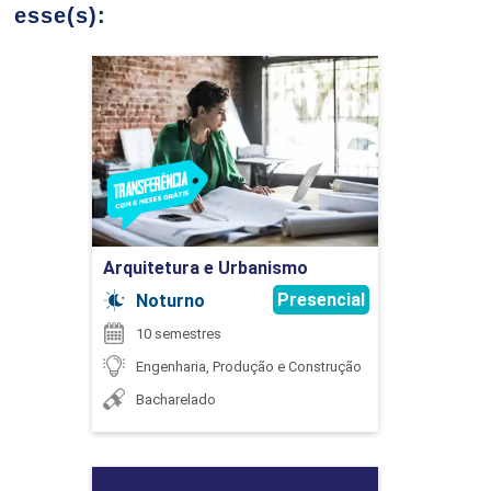
esse(s):
ALGORITMOS E ESTRUTURAS DE DADOS
Arquitetura e Urbanismo
ÉLIDA PATRÍCIA DE SOUZA
Detalhes do curso
75
Ir para Inscrição
JOABE FUZARO
Arquitetura e Urbanismo
ATIVIDADES COMPLEMENTARES
Presencial
Noturno
10 semestres
75
Engenharia, Produção e Construção
JOSE RENATO BUENCIO
Bacharelado