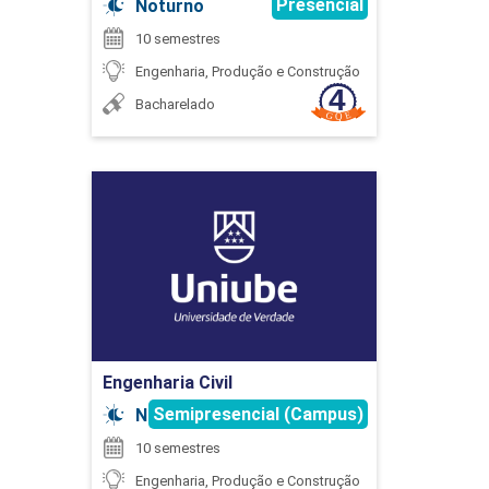
Presencial
Noturno
10 semestres
Engenharia, Produção e Construção
ESTATÍSTICA APLICADA
Bacharelado
45
Engenharia Civil
Detalhes do curso
Ir para Inscrição
ESTRUTURAS METÁLICAS
Engenharia Civil
Semipresencial (Campus)
Noturno
45
10 semestres
Engenharia, Produção e Construção