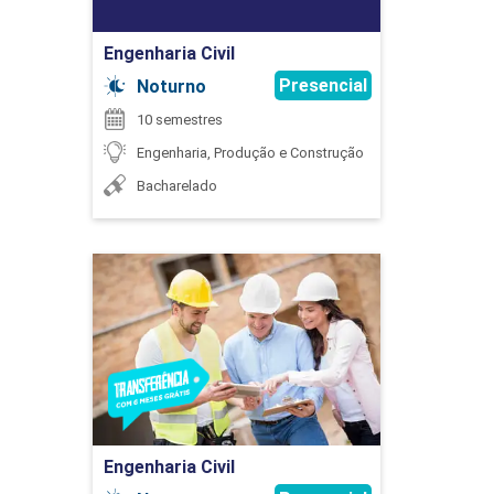
Engenharia Civil
Presencial
Noturno
10 semestres
ESTÁGIO SUPERVISIONADO I
Engenharia, Produção e Construção
Bacharelado
120
Engenharia Civil
Detalhes do curso
ESTÁGIO SUPERVISIONADO II
Ir para Inscrição
120
Engenharia Civil