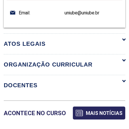
Email:
uniube@uniube.br
ATOS LEGAIS
ORGANIZAÇÃO CURRICULAR
ORGANIZAÇÃO CURRICULAR
DOCENTES
ÁLGEBRA LINEAR E GEOMETRIA
ACONTECE NO CURSO
MAIS NOTÍCIAS
ANALÍTICA
ALUIZIO FERREIRA ELIAS