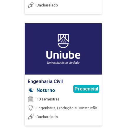
Bacharelado
ENGENHARIA DE PROMPTS APLICADA À
INTELIGÊNCIA ARTIFICIAL
Engenharia Civil
SANDRO FERREIRA FERNANDES
30
Detalhes do curso
Ir para Inscrição
SILVIA DENISE DOS SANTOS BISINOTTO
ESTÁGIO SUPERVISIONADO I
Engenharia Civil
Presencial
Noturno
10 semestres
120
Engenharia, Produção e Construção
SIMONE ROCHA PEREIRA
Bacharelado