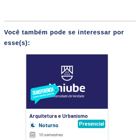
75
CAMILLA DE OLIVEIRA VIEIRA
Você também pode se interessar por
esse(s):
ALGORITMOS E ESTRUTURAS DE DADOS
Arquitetura e Urbanismo
CRISTIANO DORCA FERREIRA
Detalhes do curso
75
Ir para Inscrição
CRISTIENE ELI BEZ BATTI AGUIAR
Arquitetura e Urbanismo
ATIVIDADES COMPLEMENTARES
Presencial
Noturno
10 semestres