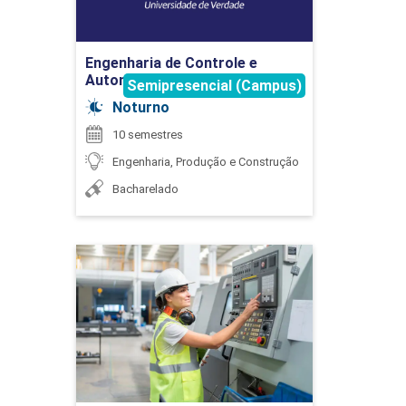
Ir para Inscrição
75
Engenharia de Controle e
Automação
Semipresencial (Campus)
Noturno
10 semestres
ESTRUTURAS DE FUNDAÇÕES
Engenharia, Produção e Construção
Bacharelado
45
Engenharia de Controle e
Automação
Detalhes do curso
ESTRUTURAS DE TRANSPORTES
Ir para Inscrição