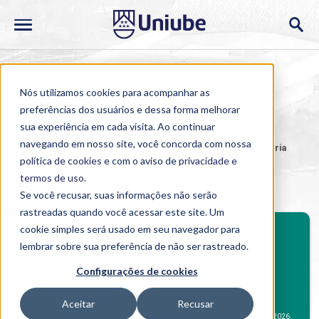
Nós utilizamos cookies para acompanhar as
preferências dos usuários e dessa forma melhorar
sua experiência em cada visita. Ao continuar
navegando em nosso site, você concorda com nossa
Home
>
Cursos
>
Semipresencial
>
Graduação
>
Engenharia
Civil
política de cookies
e com o aviso de
privacidade e
termos de uso
.
Engenharia Civil
Se você recusar, suas informações não serão
rastreadas quando você acessar este site. Um
BENEFÍCIOS
cookie simples será usado em seu navegador para
Investimento mensal
lembrar sobre sua preferência de não ser rastreado.
Benefícios Graduação
Configurações de cookies
De R$1.020,06
Por R$379,00*.
Aceitar
Recusar
Desconto Alunos Semipresencial Campus
*
para o 2º semestre de 2026.