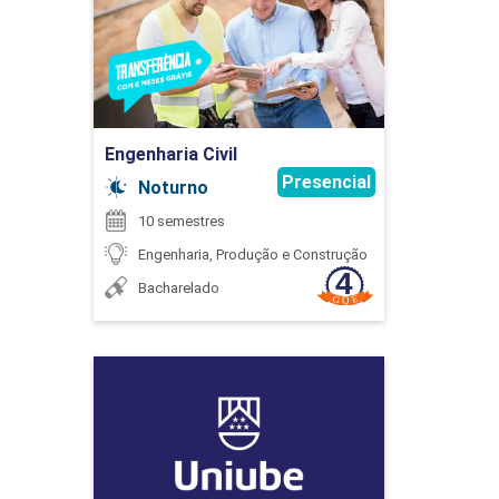
Detalhes do curso
60
Ir para Inscrição
Engenharia Civil
Presencial
Noturno
10 semestres
ESTRUTURA DE CONCRETO ARMADO II
Engenharia, Produção e Construção
Bacharelado
60
Engenharia de Controle e
Automação
Detalhes do curso
ESTRUTURA DE CONCRETO PROTENDIDO