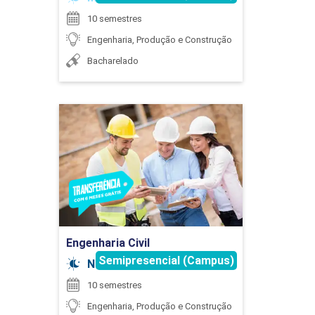
10 semestres
MARIA BEATRIZ DE SOUZA ALMEIDA DELDUQUE
Engenharia, Produção e Construção
DRENAGEM
Bacharelado
30
Engenharia Civil
MAURICIO JOSE DE SOUSA JUNIOR
Detalhes do curso
ENGENHARIA DA QUALIDADE
Ir para Inscrição
PAULO LIMIRIO DA SILVA
Engenharia Civil
45
Semipresencial (Campus)
Noturno
10 semestres
ROBERTO LINS MARQUES
Engenharia, Produção e Construção