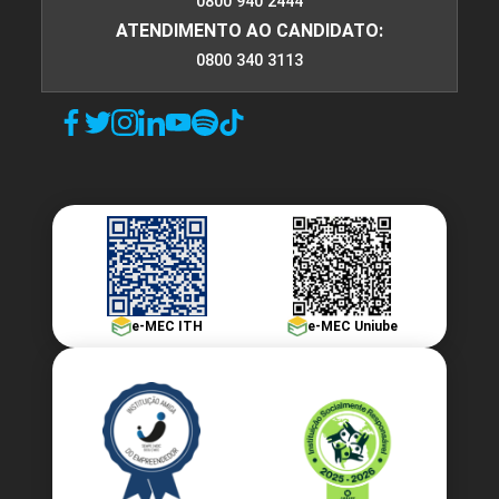
0800 940 2444
GEOMÁTICA
ATENDIMENTO AO CANDIDATO:
0800 340 3113
60
GEOMÁTICA APLICADA
75
e-MEC ITH
e-MEC Uniube
GESTÃO DE PROJETOS