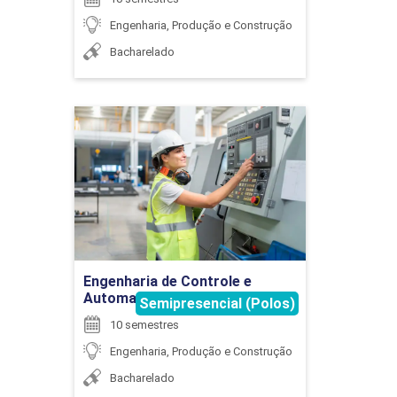
Engenharia, Produção e Construção
Bacharelado
EXTENSÃO
Engenharia de Controle e
Automação
75
Detalhes do curso
Ir para Inscrição
EXTENSÃO
Engenharia de Controle e
Automação
Semipresencial (Polos)
10 semestres
75
Engenharia, Produção e Construção
Bacharelado