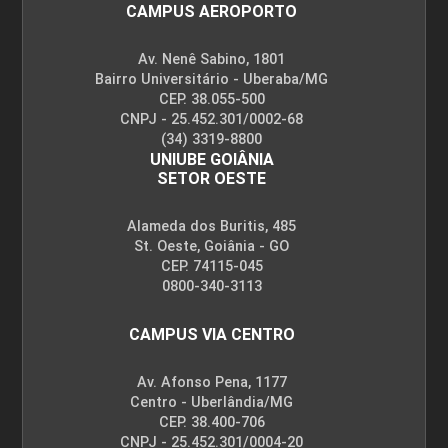
CAMPUS AEROPORTO
45
Av. Nenê Sabino, 1801
Bairro Universitário - Uberaba/MG
CEP. 38.055-500
CNPJ - 25.452.301/0002-68
(34) 3319-8800
INFORMÁTICA APLICADA
UNIUBE GOIÂNIA
SETOR OESTE
Alameda dos Buritis, 485
45
St. Oeste, Goiânia - GO
CEP. 74115-045
0800-340-3113
CAMPUS VIA CENTRO
INFRA ESTRUTURA URBANA APLICADA
Av. Afonso Pena, 1177
Centro - Uberlândia/MG
CEP. 38.400-706
60
CNPJ - 25.452.301/0004-20