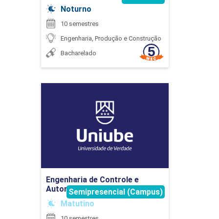
45
Noturno
10 semestres
Engenharia, Produção e Construção
Bacharelado
EXPRESSÃO GRÁFICA
Engenharia de Controle e
Automação
90
Detalhes do curso
Ir para Inscrição
EXTENSÃO
Engenharia de Controle e
Automação
Semipresencial (Campus)
Matutino
75
10 semestres