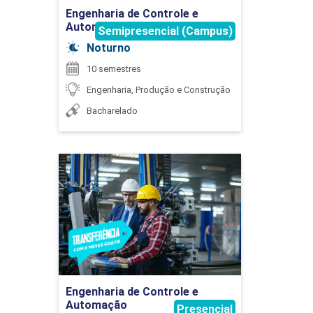
45
Engenharia de Controle e
Automação
Semipresencial (Campus)
Noturno
10 semestres
Engenharia, Produção e Construção
ESTRUTURAS METÁLICAS E DE MADEIRA
Bacharelado
45
Engenharia de Controle e
Automação
Detalhes do curso
ESTUDOS INTEGRADOS EM ENGENHARIA
CIVIL
Ir para Inscrição
Engenharia de Controle e
Automação
Presencial