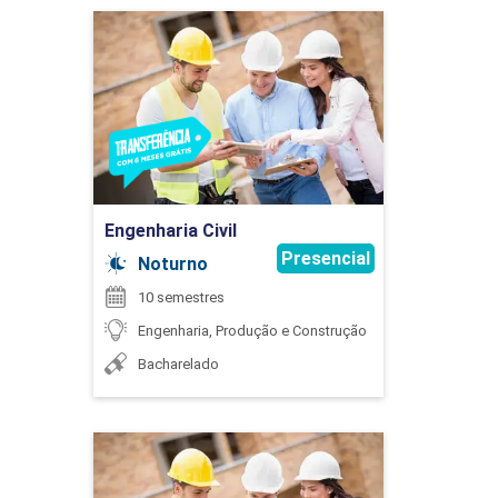
ESTÁGIO SUPERVISIONADO II
Engenharia Civil
WELINGTON MRAD JOAQUIM
Detalhes do curso
120
Ir para Inscrição
WILTON REZENDE DE FREITAS
Engenharia Civil
Presencial
ESTATÍSTICA APLICADA
Noturno
10 semestres
Engenharia, Produção e Construção
45
Bacharelado
Engenharia Civil
ESTRUTURA DE CONCRETO ARMADO I