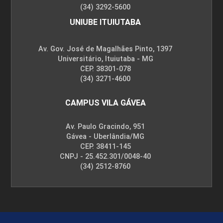
(34) 3292-5600
UNIUBE ITUIUTABA
Av. Gov. José de Magalhães Pinto, 1397
Universitário, Ituiutaba - MG
INSTALAÇÕES ELÉTRICAS PREDIAIS
CEP. 38301-078
(34) 3271-4600
60
CAMPUS VILA GÁVEA
Av. Paulo Gracindo, 951
Gávea - Uberlândia/MG
CEP. 38411-145
CNPJ - 25.452.301/0048-40
MANIFESTAÇÕES PATOLÓGICAS EM
(34) 2512-8760
CONSTRUÇÕES
30