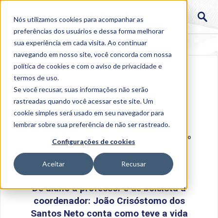
Nós utilizamos cookies para acompanhar as
preferências dos usuários e dessa forma melhorar
sua experiência em cada visita. Ao continuar
navegando em nosso site, você concorda com nossa
política de cookies
e com o aviso de
privacidade e
termos de uso
.
Se você recusar, suas informações não serão
rastreadas quando você acessar este site. Um
cookie simples será usado em seu navegador para
lembrar sobre sua preferência de não ser rastreado.
Home
>
Institucional
>
Acontece na Uniube
>
De aluno
Configurações de cookies
a professor e de bolsista a coordenador: João
Crisóstomo dos Santos Neto conta como teve a vida
transformada pela Uniube
Aceitar
Recusar
De aluno a professor e de bolsista a
coordenador: João Crisóstomo dos
Santos Neto conta como teve a vida