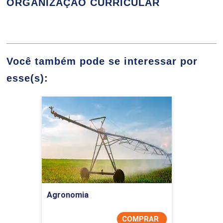
ORGANIZAÇÃO CURRICULAR
FUNDAMENTOS DO BALANCED SCORECARD
Você também pode se interessar por
esse(s):
Sistemas de medição de desempenho
Agronomia
Detalhes do curso
Estruturas do BSC e o desenvolvimento
Comprar Agora
de objetivos múltiplos
Agronomia
COMPRAR