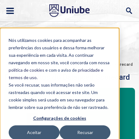
Nós utilizamos cookies para acompanhar as
preferências dos usuários e dessa forma melhorar
sua experiência em cada visita. Ao continuar
navegando em nosso site, você concorda com nossa
Home
>
Cursos
>
EAD
>
>
Fundamentos do Balanced Scorecard
política de cookies
e com o aviso de
privacidade e
Fundamentos do Balanced Scorecard
termos de uso
.
Se você recusar, suas informações não serão
rastreadas quando você acessar este site. Um
Investimento
cookie simples será usado em seu navegador para
lembrar sobre sua preferência de não ser rastreado.
Configurações de cookies
Aceitar
Recusar
Boleto bancário / PIX