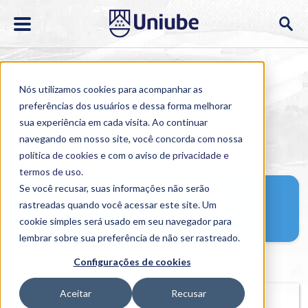
Nós utilizamos cookies para acompanhar as
preferências dos usuários e dessa forma melhorar
sua experiência em cada visita. Ao continuar
navegando em nosso site, você concorda com nossa
Home
>
Cursos
>
Presencial
>
>
política de cookies
e com o aviso de
privacidade e
termos de uso
.
Se você recusar, suas informações não serão
As inscrições para esse curso ainda não estão
rastreadas quando você acessar este site. Um
abertas. Enquanto espera, visite nossa página de
cookie simples será usado em seu navegador para
materiais grátis
.
lembrar sobre sua preferência de não ser rastreado.
Configurações de cookies
Aceitar
Recusar