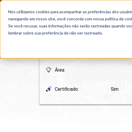
OUTROS PORTAIS
SEJA PARCEIRO
Nós utilizamos cookies para acompanhar as preferências dos usuário
SEMIPRESENCIAL
PRESENCIAL
EAD
navegando em nosso site, você concorda com nossa
política de coo
Se você recusar, suas informações não serão rastreadas quando vo
lembrar sobre sua preferência de não ser rastreado.
Home
>
Cursos
>
Presencial
>
>
Área:
Certificado:
Sim