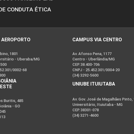
DE CONDUTA ÉTICA
 AEROPORTO
CAMPUS VIA CENTRO
bino, 1801
Av. Afonso Pena, 1177
ersitário - Uberaba/MG
Centro - Uberlândia/MG
-500
CEP. 38.400-706
452.301/0002-68
CNPJ - 25.452.301/0004-20
800
(34) 3292-5600
GOIÂNIA
UNIUBE ITUIUTABA
OESTE
Av. Gov. José de Magalhães Pinto,
 Buritis, 485
Universitário, Ituiutaba - MG
Goiânia - GO
CEP. 38301-078
-045
(34) 3271-4600
113