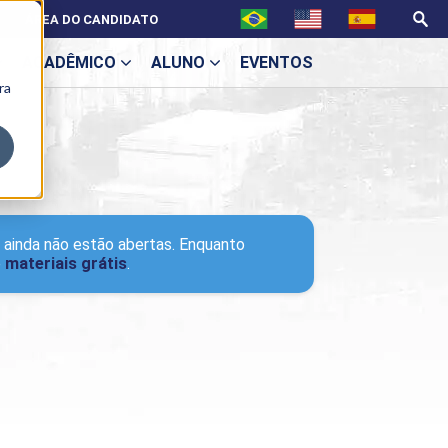
ÁREA DO CANDIDATO
ACADÊMICO
ALUNO
EVENTOS
ra
U
o ainda não estão abertas. Enquanto
ecne
e
materiais grátis
.
ES