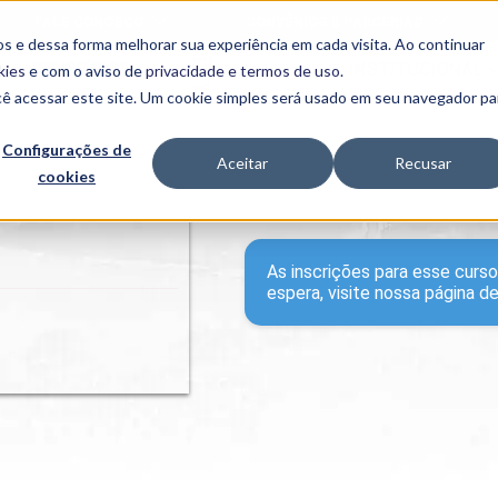
FALE CONOSCO
CONVÊNIOS E PARCERIAS
s e dessa forma melhorar sua experiência em cada visita. Ao continuar
BENEFÍCIOS
INSTITUCIONAL
kies
e com o aviso de
privacidade e termos de uso
.
cê acessar este site. Um cookie simples será usado em seu navegador pa
Programas
Acadêmicos
Configurações de
Aceitar
Recusar
cookies
PIBID
MPH
PIAC
PROEST
PAE
As inscrições para esse curs
Unit
espera, visite nossa página d
PIME
Programas de
Pesquisa e
Extensão
NIT
PRO