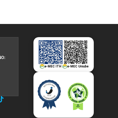
PEPE
ED
NO:
e-MEC ITH
e-MEC Uniube