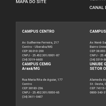
MAPA DO SITE
CANAL 
CAMPUS CENTRO
CAMPUS
Av. Guilherme Ferreira, 217
Av. Nenê Sa
Centro - Uberaba/MG
Bairro Univ
CEP. 38.010-200
CEP. 38.055
CNPJ - 25.452.301/0001-87
CNPJ - 25.
(34) 3319-6600
(34) 3319-8
CAMPUS CEMIG
UNIUBE 
Araxá/MG
SETOR 
Rua Maria Rita de Aguiar, 177
Alameda dos
Centro
St. Oeste, 
CEP. 38183-236
CEP. 74115
CNPJ - 25.452.301/0050-65
0800-340-3
(34) 3611-0407