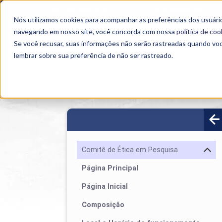
OUTROS PORTAIS
SEJA PARCEIRO
Nós utilizamos cookies para acompanhar as preferências dos usuário
SEMIPRESENCIAL
PRESENCIAL
EAD
navegando em nosso site, você concorda com nossa
política de coo
Se você recusar, suas informações não serão rastreadas quando vo
lembrar sobre sua preferência de não ser rastreado.
Home
>
Comitês
>
Comitê de Ética em Pesquisa
Comitê de Ética em Pesquisa
Página Principal
Página Inicial
Composição