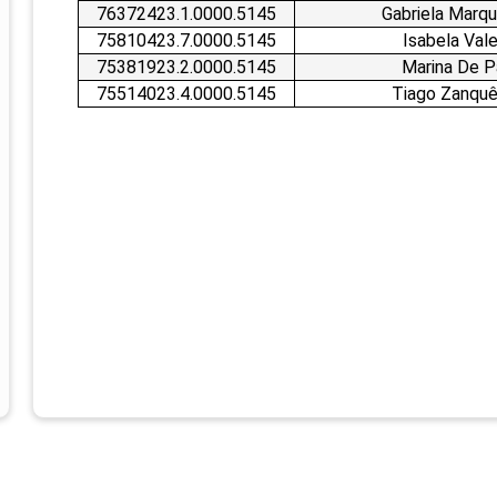
76372423.1.0000.5145
Gabriela Marqu
75810423.7.0000.5145
Isabela Val
75381923.2.0000.5145
Marina De P
75514023.4.0000.5145
Tiago Zanquê