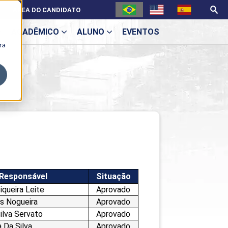
ÁREA DO CANDIDATO
ACADÊMICO
ALUNO
EVENTOS
ra
U
ecne
 Responsável
Situação
iqueira Leite
Aprovado
s Nogueira
Aprovado
ilva Servato
Aprovado
ES
a Da Silva
Aprovado