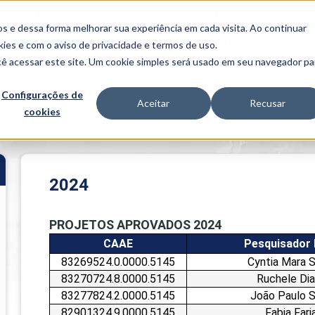
FALE CONOSCO
CONVÊNIOS E PARCERIAS
s e dessa forma melhorar sua experiência em cada visita. Ao continuar
BENEFÍCIOS
INSTITUCIONAL
kies
e com o aviso de
privacidade e termos de uso
.
cê acessar este site. Um cookie simples será usado em seu navegador pa
Programas
Acadêmicos
Configurações de
Aceitar
Recusar
cookies
PIBID
MPH
PIAC
>
Projetos aprovados
>
2024
PROEST
PAE
Unit
2024
PIME
Programas de
PROJETOS APROVADOS 2024
Pesquisa e
Extensão
CAAE
Pesquisador
NIT
83269524.0.0000.5145
Cyntia Mara S
83270724.8.0000.5145
Ruchele Dia
83277824.2.0000.5145
João Paulo S
PRO
82901324.9.0000.5145
Fabia Fari