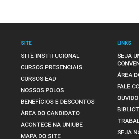
SITE
LINKS
SITE INSTITUCIONAL
SEJA U
CONVE
CURSOS PRESENCIAIS
Orientações
ÁREA D
CURSOS EAD
FALE C
NOSSOS POLOS
OUVIDO
BENEFÍCIOS E DESCONTOS
BIBLIO
ÁREA DO CANDIDATO
TRABA
ACONTECE NA UNIUBE
Documentos CEEA
SEJA N
MAPA DO SITE