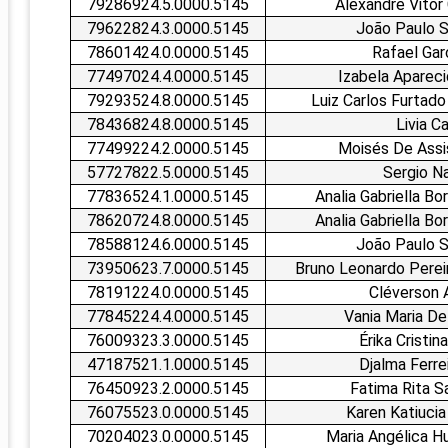
79286924.5.0000.5145
Alexandre Vitor
79622824.3.0000.5145
João Paulo S
78601424.0.0000.5145
Rafael Gar
77497024.4.0000.5145
Izabela Aparec
79293524.8.0000.5145
Luiz Carlos Furtado
78436824.8.0000.5145
Livia C
77499224.2.0000.5145
Moisés De Assi
57727822.5.0000.5145
Sergio Na
77836524.1.0000.5145
Analia Gabriella Bo
78620724.8.0000.5145
Analia Gabriella Bo
78588124.6.0000.5145
João Paulo S
73950623.7.0000.5145
Bruno Leonardo Pereir
78191224.0.0000.5145
Cléverson A
77845224.4.0000.5145
Vania Maria De 
76009323.3.0000.5145
Érika Cristin
47187521.1.0000.5145
Djalma Ferrei
76450923.2.0000.5145
Fatima Rita S
76075523.0.0000.5145
Karen Katiucia 
70204023.0.0000.5145
Maria Angélica 