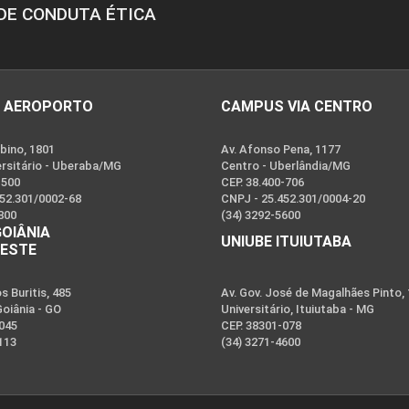
DE CONDUTA ÉTICA
 AEROPORTO
CAMPUS VIA CENTRO
bino, 1801
Av. Afonso Pena, 1177
ersitário - Uberaba/MG
Centro - Uberlândia/MG
-500
CEP. 38.400-706
452.301/0002-68
CNPJ - 25.452.301/0004-20
800
(34) 3292-5600
GOIÂNIA
UNIUBE ITUIUTABA
OESTE
 Buritis, 485
Av. Gov. José de Magalhães Pinto,
Goiânia - GO
Universitário, Ituiutaba - MG
-045
CEP. 38301-078
113
(34) 3271-4600