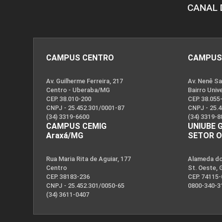
CANAL 
CAMPUS CENTRO
CAMPUS
Av. Guilherme Ferreira, 217
Av. Nenê Sa
Centro - Uberaba/MG
Bairro Univ
CEP. 38.010-200
CEP. 38.055
CNPJ - 25.452.301/0001-87
CNPJ - 25.
(34) 3319-6600
(34) 3319-8
CAMPUS CEMIG
UNIUBE 
Araxá/MG
SETOR 
Rua Maria Rita de Aguiar, 177
Alameda dos
Centro
St. Oeste, 
CEP. 38183-236
CEP. 74115
CNPJ - 25.452.301/0050-65
0800-340-3
(34) 3611-0407