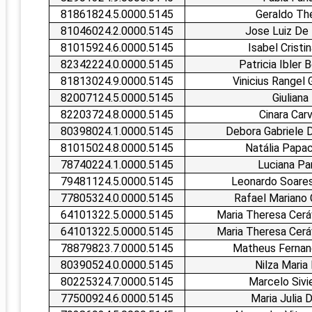
PRO
81861824.5.0000.5145
Geraldo The
PRO
81046024.2.0000.5145
Jose Luiz De 
81015924.6.0000.5145
Isabel Cristi
82342224.0.0000.5145
Patricia Ibler 
81813024.9.0000.5145
Vinicius Rangel 
82007124.5.0000.5145
Giuliana
82203724.8.0000.5145
Cinara Carv
80398024.1.0000.5145
Debora Gabriele 
81015024.8.0000.5145
Natália Papac
78740224.1.0000.5145
Luciana Pa
79481124.5.0000.5145
Leonardo Soares 
77805324.0.0000.5145
Rafael Mariano 
64101322.5.0000.5145
Maria Theresa Cerá
64101322.5.0000.5145
Maria Theresa Cerá
78879823.7.0000.5145
Matheus Fernand
80390524.0.0000.5145
Nilza Maria 
80225324.7.0000.5145
Marcelo Sivie
77500924.6.0000.5145
Maria Julia 