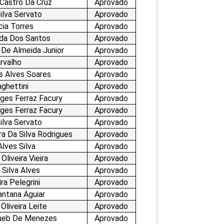
 Castro Da Cruz
Aprovado
ilva Servato
Aprovado
cia Torres
Aprovado
ida Dos Santos
Aprovado
 De Almeida Junior
Aprovado
arvalho
Aprovado
s Alves Soares
Aprovado
ghettini
Aprovado
rges Ferraz Facury
Aprovado
rges Ferraz Facury
Aprovado
ilva Servato
Aprovado
a Da Silva Rodrigues
Aprovado
lves Silva
Aprovado
Oliveira Vieira
Aprovado
a Silva Alves
Aprovado
ra Pelegrini
Aprovado
antana Aguiar
Aprovado
Oliveira Leite
Aprovado
Hueb De Menezes
Aprovado