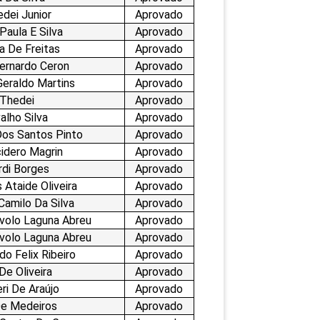
PEPE
dei Junior
Aprovado
ED
Paula E Silva
Aprovado
na De Freitas
Aprovado
Bernardo Ceron
Aprovado
Geraldo Martins
Aprovado
 Thedei
Aprovado
alho Silva
Aprovado
Dos Santos Pinto
Aprovado
idero Magrin
Aprovado
rdi Borges
Aprovado
Ataide Oliveira
Aprovado
Camilo Da Silva
Aprovado
volo Laguna Abreu
Aprovado
volo Laguna Abreu
Aprovado
o Felix Ribeiro
Aprovado
De Oliveira
Aprovado
ri De Araújo
Aprovado
De Medeiros
Aprovado