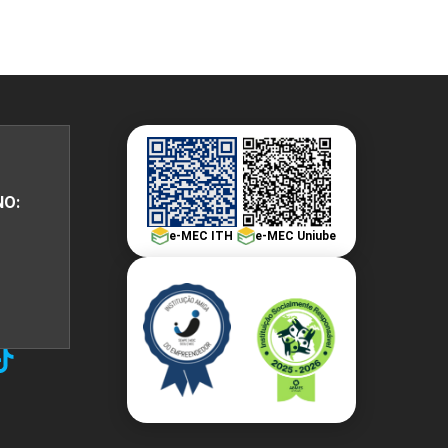
NO:
e-MEC ITH
e-MEC Uniube