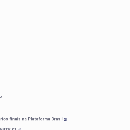
PRO
PRO
EP
ios finais na Plataforma Brasil
ARTE 01