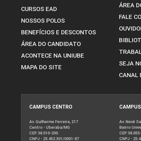
ÁREA D
CURSOS EAD
FALE C
NOSSOS POLOS
OUVIDO
BENEFÍCIOS E DESCONTOS
BIBLIO
ÁREA DO CANDIDATO
TRABA
ACONTECE NA UNIUBE
Documentos CEEA
SEJA N
MAPA DO SITE
CANAL 
CAMPUS CENTRO
CAMPUS
Av. Guilherme Ferreira, 217
Av. Nenê Sa
Centro - Uberaba/MG
Bairro Univ
CEP. 38.010-200
CEP. 38.055
CNPJ - 25.452.301/0001-87
CNPJ - 25.