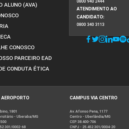
0800 940 2444
O ALUNO (AVA)
ATENDIMENTO AO
ONOSCO
CANDIDATO:
0800 340 3113
RIA
TECA
LHE CONOSCO
OSSO PARCEIRO EAD
DE CONDUTA ÉTICA
 AEROPORTO
CAMPUS VIA CENTRO
bino, 1801
Av. Afonso Pena, 1177
ersitário - Uberaba/MG
Centro - Uberlândia/MG
-500
CEP. 38.400-706
452.301/0002-68
CNPJ - 25.452.301/0004-20