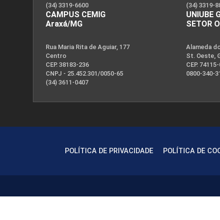
(34) 3319-6600
(34) 3319-8
CAMPUS CEMIG
UNIUBE 
Araxá/MG
SETOR 
Rua Maria Rita de Aguiar, 177
Alameda dos
Centro
St. Oeste, 
CEP. 38183-236
CEP. 74115
CNPJ - 25.452.301/0050-65
0800-340-3
(34) 3611-0407
POLÍTICA DE PRIVACIDADE
POLÍTICA DE CO