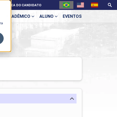
ÁREA DO CANDIDATO
ACADÊMICO
ALUNO
EVENTOS
ra
U
ecne
ES