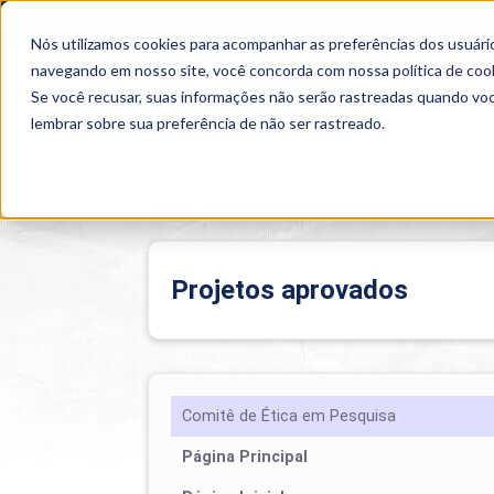
OUTROS PORTAIS
SEJA PARCEIRO
Nós utilizamos cookies para acompanhar as preferências dos usuário
SEMIPRESENCIAL
PRESENCIAL
EAD
navegando em nosso site, você concorda com nossa
política de coo
Se você recusar, suas informações não serão rastreadas quando vo
lembrar sobre sua preferência de não ser rastreado.
Home
>
Comitês
>
Comitê de Ética em Pesquisa
Projetos aprovados
Comitê de Ética em Pesquisa
Página Principal