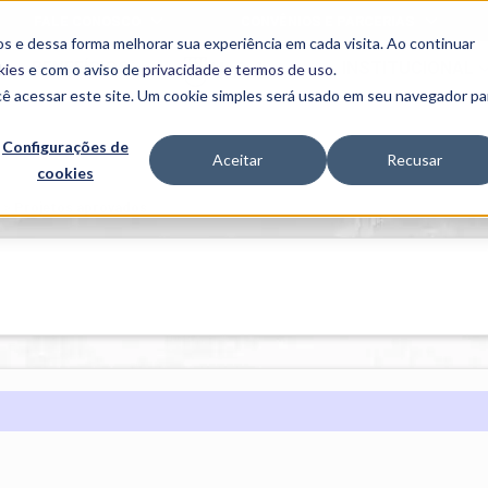
FALE CONOSCO
CONVÊNIOS E PARCERIAS
s e dessa forma melhorar sua experiência em cada visita. Ao continuar
BENEFÍCIOS
INSTITUCIONAL
kies
e com o aviso de
privacidade e termos de uso
.
cê acessar este site. Um cookie simples será usado em seu navegador pa
Programas
Acadêmicos
Configurações de
Aceitar
Recusar
cookies
PIBID
MPH
PIAC
>
Projetos aprovados
PROEST
PAE
Unit
PIME
Programas de
Pesquisa e
Extensão
NIT
PRO