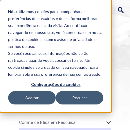
Nós utilizamos cookies para acompanhar as
preferências dos usuários e dessa forma melhorar
sua experiência em cada visita. Ao continuar
navegando em nosso site, você concorda com nossa
política de cookies
e com o aviso de
privacidade e
termos de uso
.
Se você recusar, suas informações não serão
rastreadas quando você acessar este site. Um
cookie simples será usado em seu navegador para
lembrar sobre sua preferência de não ser rastreado.
Home
>
Comitês
>
Comitê de Ética em
Configurações de cookies
Experimentação Animal
>
Documentos CEEA
>
E-
books (CONCEA)
Aceitar
Recusar
Comitê de Ética em Pesquisa