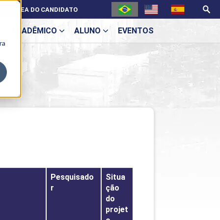
ÁREA DO CANDIDATO
ACADÊMICO
ALUNO
EVENTOS
ra
U
ecne
Pesquisado
Situa
r
ção
do
projet
ES