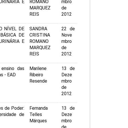
URINÁRIA E
ROMANO
mbro
MARQUEZ
de
REIS
2012
O NÍVEL DE
SANDRA
22 de
BÁSICA DE
CRISTINA
Nove
URINÁRIA E
ROMANO
mbro
MARQUEZ
de
REIS
2012
 ensino das
Marilene
13 de
as - EAD
Ribeiro
Deze
Resende
mbro
de
2012
es de Poder:
Fernanda
13 de
ersidade de
Telles
Deze
Márques
mbro
de