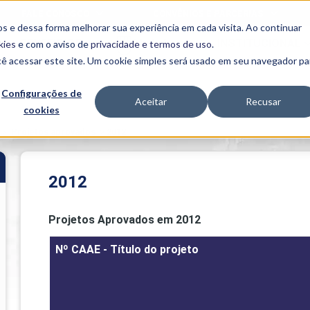
FALE CONOSCO
CONVÊNIOS E PARCERIAS
s e dessa forma melhorar sua experiência em cada visita. Ao continuar
BENEFÍCIOS
INSTITUCIONAL
kies
e com o aviso de
privacidade e termos de uso
.
cê acessar este site. Um cookie simples será usado em seu navegador pa
Programas
Acadêmicos
Configurações de
Aceitar
Recusar
cookies
PIBID
MPH
PIAC
>
Projetos aprovados
>
2012
PROEST
PAE
Unit
2012
PIME
Programas de
Projetos Aprovados em 2012
Pesquisa e
Extensão
Nº CAAE - Título do projeto
NIT
PRO