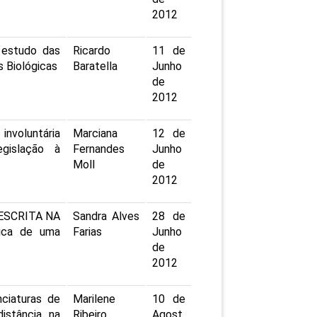
2012
 estudo das
Ricardo
11 de
s Biológicas
Baratella
Junho
de
2012
involuntária
Marciana
12 de
gislação à
Fernandes
Junho
Moll
de
2012
 ESCRITA NA
Sandra Alves
28 de
ica de uma
Farias
Junho
de
2012
ciaturas de
Marilene
10 de
istância na
Ribeiro
Agost