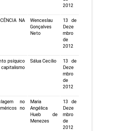
2012
OCÊNCIA NA
Wenceslau
13 de
Gonçalves
Deze
Neto
mbro
de
2012
nto psíquico
Sálua Cecílio
13 de
capitalismo
Deze
mbro
de
2012
iclagem no
Maria
13 de
oméricos no
Angélica
Deze
Hueb de
mbro
Menezes
de
2012