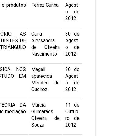
s e produtos
Ferraz Cunha
Agost
o de
2012
TÓRIO: AS
Carla
30 de
LUINTES DE
Alessandra
Agost
TRIÂNGULO
de Oliveira
o de
Nascimento
2012
ÓGICA NOS
Magali
30 de
STUDO EM
aparecida
Agost
Mendes de
o de
Queiroz
2012
 TEORIA DA
Márcia
11 de
e mediação
Guimarães
Outub
Oliveira de
ro de
Souza
2012