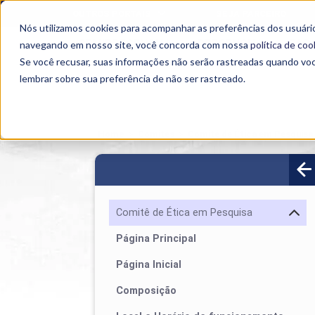
OUTROS PORTAIS
SEJA PARCEIRO
Nós utilizamos cookies para acompanhar as preferências dos usuário
SEMIPRESENCIAL
PRESENCIAL
EAD
navegando em nosso site, você concorda com nossa
política de coo
Se você recusar, suas informações não serão rastreadas quando vo
lembrar sobre sua preferência de não ser rastreado.
Home
>
Comitês
>
Comitê de Ética em Pesquisa
Comitê de Ética em Pesquisa
Página Principal
Página Inicial
Composição