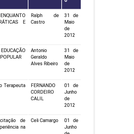
o
PEPE
ED
R ENQUANTO
Ralph de
31 de
RÁTICAS E
Castro
Maio
de
2012
E EDUCAÇÃO
Antonio
31 de
 POPULAR
Geraldo
Maio
Alves Ribeiro
de
2012
o Terapeuta
FERNANDO
01 de
CORDEIRO
Junho
CALIL
de
2012
citação de
Celi Camargo
01 de
periência na
Junho
de