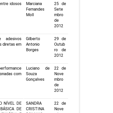
entre idosos
Marciana
25 de
Fernandes
Sete
Moll
mbro
de
2012
e adesivos
Gilberto
29 de
s diretas em
Antonio
Outub
Borges
ro de
2012
erformance
Luciano de
22 de
cionadas com
Souza
Nove
Gonçalves
mbro
de
2012
O NÍVEL DE
SANDRA
22 de
BÁSICA DE
CRISTINA
Nove