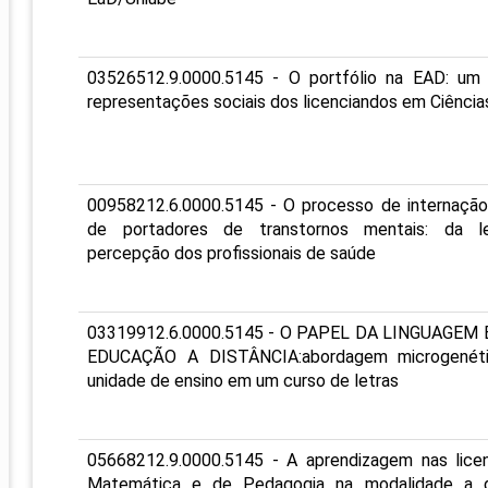
03526512.9.0000.5145 - O portfólio na EAD: um
representações sociais dos licenciandos em Ciência
00958212.6.0000.5145 - O processo de internação 
de portadores de transtornos mentais: da le
percepção dos profissionais de saúde
03319912.6.0000.5145 - O PAPEL DA LINGUAGEM
EDUCAÇÃO A DISTÂNCIA:abordagem microgenét
unidade de ensino em um curso de letras
05668212.9.0000.5145 - A aprendizagem nas licen
Matemática e de Pedagogia na modalidade a d