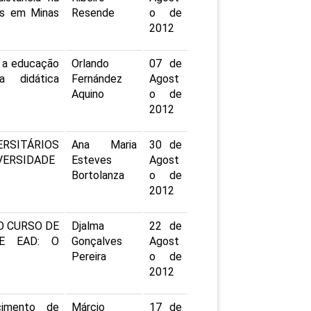
os em Minas
Resende
o de
2012
 a educação
Orlando
07 de
a didática
Fernández
Agost
Aquino
o de
2012
VERSITÁRIOS
Ana Maria
30 de
VERSIDADE
Esteves
Agost
Bortolanza
o de
2012
NO CURSO DE
Djalma
22 de
DE EAD: O
Gonçalves
Agost
Pereira
o de
2012
cimento de
Márcio
17 de