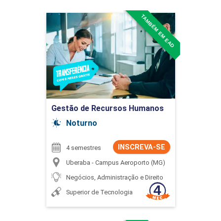
TAMBÉM EM EAD
Gestão de Recursos
Buscar
Humanos
Detalhes do curso
Ir para Inscrição
Gestão de Recursos Humanos
Noturno
INSCREVA-SE
4 semestres
Uberaba - Campus Aeroporto (MG)
Negócios, Administração e Direito
Superior de Tecnologia