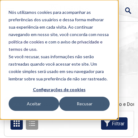
Nós utilizamos cookies para acompanhar as
preferências dos usuários e dessa forma melhorar
sua experiência em cada visita. Ao continuar
navegando em nosso site, você concorda com nossa
política de cookies
e com o aviso de
privacidade e
termos de uso
.
Se você recusar, suas informações não serão
rastreadas quando você acessar este site. Um
Home
cookie simples será usado em seu navegador para
>
Cursos
>
Presencial
>
Graduação
lembrar sobre sua preferência de não ser rastreado.
Semipresencial
EAD
Configurações de cookies
Graduação
Aceitar
Recusar
Especialização e MBA
Mestrado e Dou
Filtrar