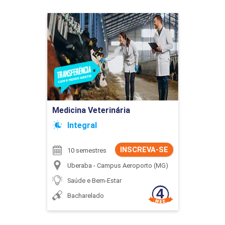
Medicina Veterinária
Buscar
Detalhes do curso
Ir para Inscrição
Medicina Veterinária
Integral
INSCREVA-SE
10 semestres
Uberaba - Campus Aeroporto (MG)
Saúde e Bem-Estar
Bacharelado