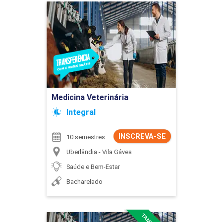
Medicina Veterinária
Detalhes do curso
Ir para Inscrição
Medicina Veterinária
Integral
INSCREVA-SE
10 semestres
Uberlândia - Vila Gávea
Saúde e Bem-Estar
Bacharelado