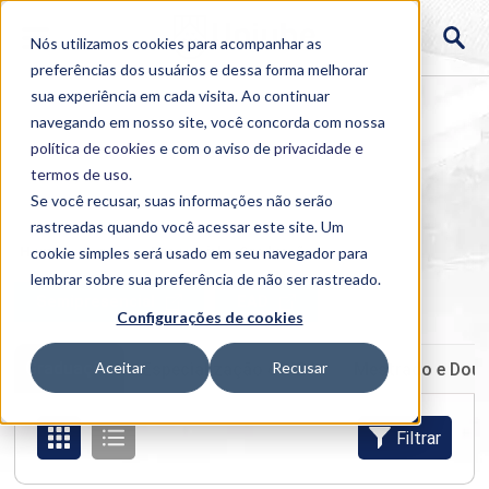
Nós utilizamos cookies para acompanhar as
preferências dos usuários e dessa forma melhorar
sua experiência em cada visita. Ao continuar
navegando em nosso site, você concorda com nossa
política de cookies
e com o aviso de
privacidade e
termos de uso
.
Se você recusar, suas informações não serão
rastreadas quando você acessar este site. Um
Home
cookie simples será usado em seu navegador para
>
Cursos
>
Presencial
>
Graduação
lembrar sobre sua preferência de não ser rastreado.
Semipresencial
EAD
Configurações de cookies
Graduação
Aceitar
Recusar
Especialização e MBA
Mestrado e Dou
Filtrar