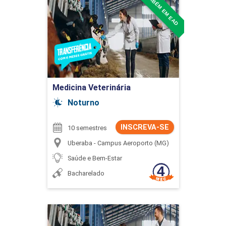
TAMBÉM EM EAD
Medicina Veterinária
Detalhes do curso
Ir para Inscrição
Medicina Veterinária
Noturno
INSCREVA-SE
10 semestres
Uberaba - Campus Aeroporto (MG)
Saúde e Bem-Estar
Bacharelado
Medicina Veterinária