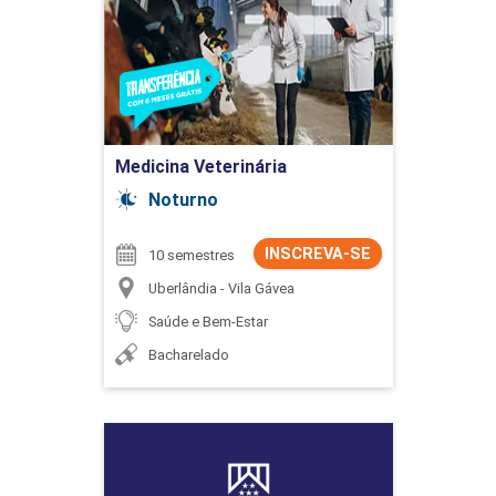
Detalhes do curso
Ir para Inscrição
Medicina Veterinária
Noturno
INSCREVA-SE
10 semestres
Uberlândia - Vila Gávea
Saúde e Bem-Estar
Bacharelado
Medicina Veterinária
Detalhes do curso