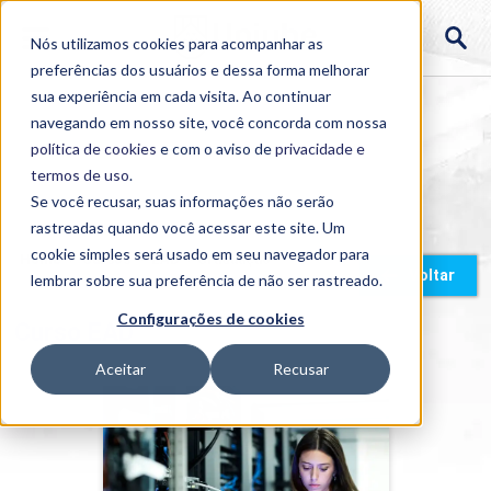
Nós utilizamos cookies para acompanhar as
preferências dos usuários e dessa forma melhorar
sua experiência em cada visita. Ao continuar
navegando em nosso site, você concorda com nossa
política de cookies
e com o aviso de
privacidade e
termos de uso
.
Se você recusar, suas informações não serão
rastreadas quando você acessar este site. Um
cookie simples será usado em seu navegador para
Home
>
Cursos
>
EAD
>
Graduação
Voltar
lembrar sobre sua preferência de não ser rastreado.
Configurações de cookies
Curso EAD
Aceitar
Recusar
Engenharia de Computação
Detalhes do curso