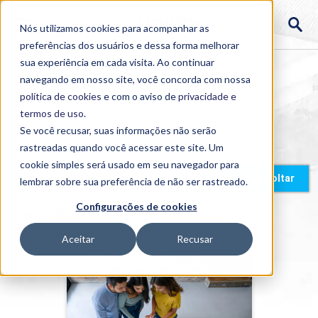
Nós utilizamos cookies para acompanhar as
preferências dos usuários e dessa forma melhorar
sua experiência em cada visita. Ao continuar
navegando em nosso site, você concorda com nossa
política de cookies
e com o aviso de
privacidade e
termos de uso
.
Se você recusar, suas informações não serão
rastreadas quando você acessar este site. Um
cookie simples será usado em seu navegador para
Home
>
Cursos
>
EAD
>
Graduação
Voltar
lembrar sobre sua preferência de não ser rastreado.
Configurações de cookies
Curso EAD
Aceitar
Recusar
Design de Interiores
Detalhes do curso