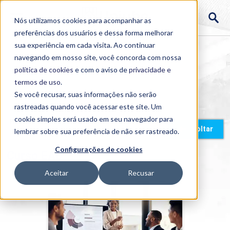
Nós utilizamos cookies para acompanhar as
preferências dos usuários e dessa forma melhorar
sua experiência em cada visita. Ao continuar
navegando em nosso site, você concorda com nossa
política de cookies
e com o aviso de
privacidade e
termos de uso
.
Se você recusar, suas informações não serão
rastreadas quando você acessar este site. Um
cookie simples será usado em seu navegador para
Home
>
Cursos
>
EAD
>
Graduação
Voltar
lembrar sobre sua preferência de não ser rastreado.
Configurações de cookies
Curso EAD
Aceitar
Recusar
Administração
Detalhes do curso