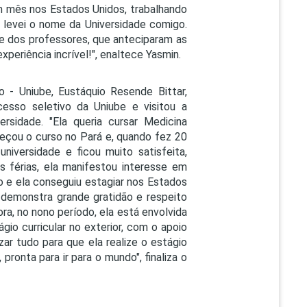
 um mês nos Estados Unidos, trabalhando
e levei o nome da Universidade comigo.
e e dos professores, que anteciparam as
periência incrível!", enaltece Yasmin.
 - Uniube, Eustáquio Resende Bittar,
cesso seletivo da Uniube e visitou a
rsidade. "Ela queria cursar Medicina
omeçou o curso no Pará e, quando fez 20
universidade e ficou muito satisfeita,
 férias, ela manifestou interesse em
 e ela conseguiu estagiar nos Estados
 demonstra grande gratidão e respeito
ra, no nono período, ela está envolvida
gio curricular no exterior, com o apoio
ar tudo para que ela realize o estágio
pronta para ir para o mundo", finaliza o