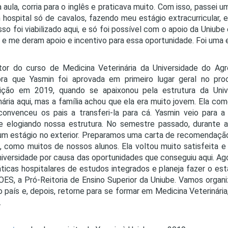
a aula, corria para o inglês e praticava muito. Com isso, passei
hospital só de cavalos, fazendo meu estágio extracurricular, 
sso foi viabilizado aqui, e só foi possível com o apoio da Uniub
 e me deram apoio e incentivo para essa oportunidade. Foi uma ex
or do curso de Medicina Veterinária da Universidade do Agro
ra que Yasmin foi aprovada em primeiro lugar geral no pro
uição em 2019, quando se apaixonou pela estrutura da Unive
nária aqui, mas a família achou que ela era muito jovem. Ela c
convenceu os pais a transferi-la para cá. Yasmin veio para a 
 elogiando nossa estrutura. No semestre passado, durante as
um estágio no exterior. Preparamos uma carta de recomendação
, como muitos de nossos alunos. Ela voltou muito satisfeita e
niversidade por causa das oportunidades que conseguiu aqui. Ago
ticas hospitalares de estudos integrados e planeja fazer o está
ES, a Pró-Reitoria de Ensino Superior da Uniube. Vamos organiz
o país e, depois, retorne para se formar em Medicina Veterinária, 
.