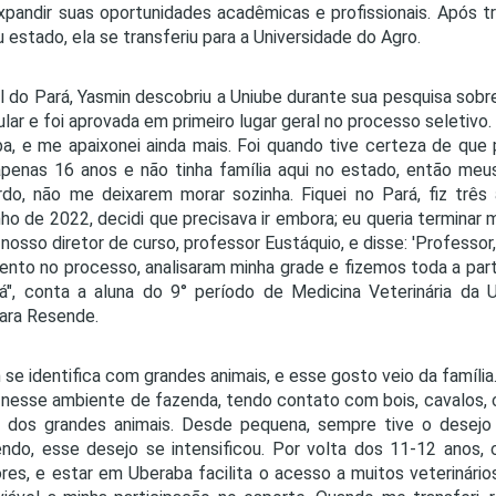
xpandir suas oportunidades acadêmicas e profissionais. Após t
 estado, ela se transferiu para a Universidade do Agro.
l do Pará, Yasmin descobriu a Uniube durante sua pesquisa sobre
ular e foi aprovada em primeiro lugar geral no processo seletiv
a, e me apaixonei ainda mais. Foi quando tive certeza de que 
apenas 16 anos e não tinha família aqui no estado, então meu
do, não me deixarem morar sozinha. Fiquei no Pará, fiz três 
inho de 2022, decidi que precisava ir embora; eu queria terminar
nosso diretor de curso, professor Eustáquio, e disse: 'Professor
nto no processo, analisaram minha grade e fizemos toda a parte
á", conta a aluna do 9° período de Medicina Veterinária da 
ara Resende.
 se identifica com grandes animais, e esse gosto veio da família
 nesse ambiente de fazenda, tendo contato com bois, cavalos, c
dos grandes animais. Desde pequena, sempre tive o desejo d
ndo, esse desejo se intensificou. Por volta dos 11-12 anos,
es, e estar em Uberaba facilita o acesso a muitos veterinário