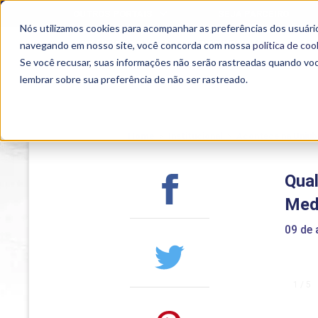
OUTROS PORTAIS
SEJA PARCEIRO
Nós utilizamos cookies para acompanhar as preferências dos usuário
SEMIPRESENCIAL
PRESENCIAL
EAD
navegando em nosso site, você concorda com nossa
política de coo
Se você recusar, suas informações não serão rastreadas quando vo
lembrar sobre sua preferência de não ser rastreado.
Home
>
Institucional
>
Acontece na Uniub
Qua
Medi
09 de
1 / 5