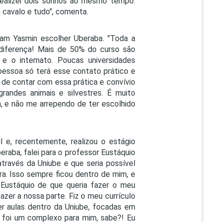
 realizei dois sonhos ao mesmo tempo:
 cavalo e tudo", comenta.
eram Yasmin escolher Uberaba. "Toda a
 diferença! Mais de 50% do curso são
 e o internato. Poucas universidades
pessoa só terá esse contato prático e
o de contar com essa prática e convívio
grandes animais e silvestres. É muito
, e não me arrependo de ter escolhido
 e, recentemente, realizou o estágio
eraba, falei para o professor Eustáquio
través da Uniube e que seria possível
ora. Isso sempre ficou dentro de mim, e
 Eustáquio de que queria fazer o meu
zer a nossa parte. Fiz o meu currículo
er aulas dentro da Uniube, focadas em
 foi um complexo para mim, sabe?! Eu