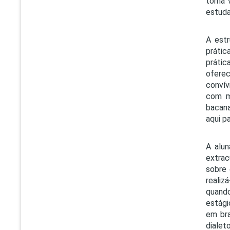
torna 
estuda
A estr
prátic
prátic
oferec
convív
com mu
bacana
aqui p
A alun
extrac
sobre 
realiz
quando
estági
em bra
dialet