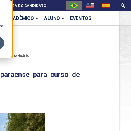
ÁREA DO CANDIDATO
ACADÊMICO
ALUNO
EVENTOS
ra
U
cina Veterinária
 paraense para curso de
ecne
ES