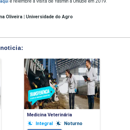
e relembre a visita de Yasmin à Uniube em 2019.
 aqui
na Oliveira | Universidade do Agro
noticia:
Medicina Veterinária
Detalhes do curso
Ir para Inscrição
Medicina Veterinária
Integral
Noturno