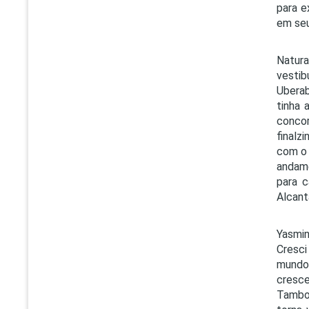
para e
em seu
Natura
vestib
Uberab
tinha 
concor
finalz
com o 
andame
para c
Alcant
Yasmin
Cresci
mundo 
cresce
Tambor