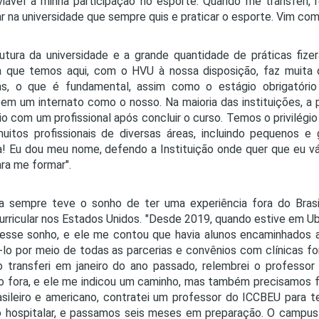
viável a minha participação no esporte. Quando me transferi,
r na universidade que sempre quis e praticar o esporte. Vim com
utura da universidade e a grande quantidade de práticas fiz
a que temos aqui, com o HVU à nossa disposição, faz muita
as, o que é fundamental, assim como o estágio obrigatório
em um internato como o nosso. Na maioria das instituições, a 
io com um profissional após concluir o curso. Temos o privilégi
itos profissionais de diversas áreas, incluindo pequenos e 
! Eu dou meu nome, defendo a Instituição onde quer que eu vá
ara me formar".
a sempre teve o sonho de ter uma experiência fora do Brasil
urricular nos Estados Unidos. "Desde 2019, quando estive em Ub
esse sonho, e ele me contou que havia alunos encaminhados a
á-lo por meio de todas as parcerias e convênios com clínicas f
 transferi em janeiro do ano passado, relembrei o professor
o fora, e ele me indicou um caminho, mas também precisamos fa
sileiro e americano, contratei um professor do ICCBEU para t
o hospitalar, e passamos seis meses em preparação. O campus