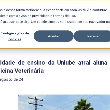
FALE CONOSCO
CONVÊNIOS E PARCERIAS
s e dessa forma melhorar sua experiência em cada visita. Ao continuar
BENEFÍCIOS
INSTITUCIONAL
kies
e com o aviso de
privacidade e termos de uso
.
cê acessar este site. Um cookie simples será usado em seu navegador pa
Programas
Acadêmicos
Configurações de
Aceitar
Recusar
cookies
PIBID
MPH
PIAC
e
>
Qualidade de ensino da Uniube atrai aluna paraense para curso de Medi
PROEST
PAE
lidade de ensino da Uniube atrai aluna
Unit
PIME
cina Veterinária
Programas de
Pesquisa e
 agosto de 24
Extensão
NIT
PRO