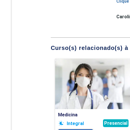
Clique
Caroli
Curso(s) relacionado(s) à 
Medicina
Detalhes do curso
Ir para Inscrição
Medicina
Presencial
Integral