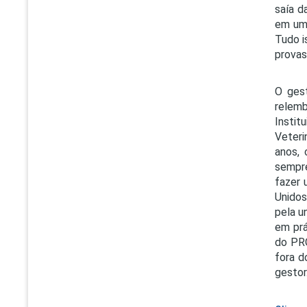
saía d
em um 
Tudo i
provas
O gest
relemb
Instit
Veteri
anos, 
sempre
fazer 
Unidos
pela u
em prá
do PRO
fora d
gestor