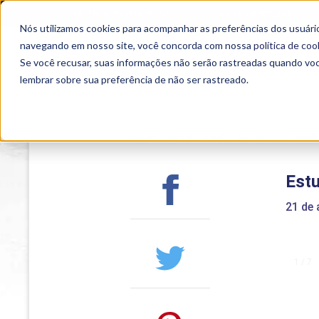
OUTROS PORTAIS
SEJA PARCEIRO
Nós utilizamos cookies para acompanhar as preferências dos usuário
SEMIPRESENCIAL
PRESENCIAL
EAD
navegando em nosso site, você concorda com nossa
política de coo
Se você recusar, suas informações não serão rastreadas quando vo
lembrar sobre sua preferência de não ser rastreado.
Home
>
Institucional
>
Acontece na Uniub
Estu
21 de
1 / 7