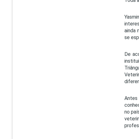
Toda a
Yasmim
intere
ainda 
se esp
De aco
instit
Triâng
Veteri
difere
Antes 
conhec
no paí
veteri
profes