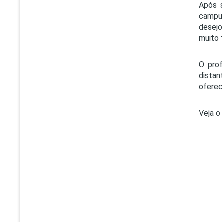
Após 
campu
desejo
muito 
O prof
dista
oferec
Veja o