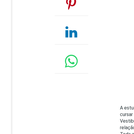
A estu
cursar
Vesti
relaçã