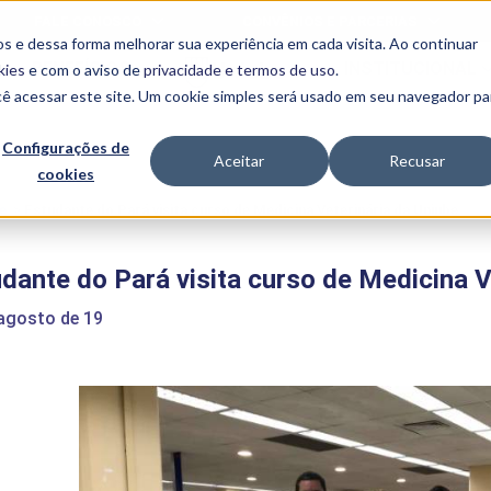
FALE CONOSCO
CONVÊNIOS E PARCERIAS
s e dessa forma melhorar sua experiência em cada visita. Ao continuar
BENEFÍCIOS
INSTITUCIONAL
kies
e com o aviso de
privacidade e termos de uso
.
cê acessar este site. Um cookie simples será usado em seu navegador pa
Programas
Acadêmicos
Configurações de
Aceitar
Recusar
cookies
PIBID
MPH
PIAC
e
>
Estudante do Pará visita curso de Medicina Veterinária da Uniube
PROEST
PAE
dante do Pará visita curso de Medicina V
Unit
PIME
 agosto de 19
Programas de
Pesquisa e
Extensão
NIT
PRO