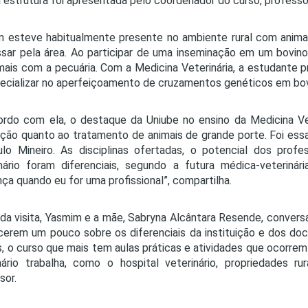
 estrutura foi apresentada pelo coordenador do curso, professo
 esteve habitualmente presente no ambiente rural com animai
ssar pela área. Ao participar de uma inseminação em um bovino 
mais com a pecuária. Com a Medicina Veterinária, a estudante p
ecializar no aperfeiçoamento de cruzamentos genéticos em bov
rdo com ela, o destaque da Uniube no ensino da Medicina Vet
uição quanto ao tratamento de animais de grande porte. Foi ess
ulo Mineiro. As disciplinas ofertadas, o potencial dos pro
nário foram diferenciais, segundo a futura médica-veterinár
nça quando eu for uma profissional”, compartilha.
da visita, Yasmim e a mãe, Sabryna Alcântara Resende, conver
erem um pouco sobre os diferenciais da instituição e dos do
s, o curso que mais tem aulas práticas e atividades que ocorr
nário trabalha, como o hospital veterinário, propriedades rur
sor.