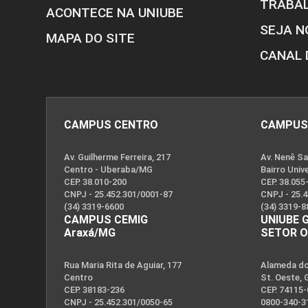
TRABA
ACONTECE NA UNIUBE
SEJA N
MAPA DO SITE
CANAL 
CAMPUS CENTRO
CAMPUS
Av. Guilherme Ferreira, 217
Av. Nenê Sa
Centro - Uberaba/MG
Bairro Univ
CEP. 38.010-200
CEP. 38.055
CNPJ - 25.452.301/0001-87
CNPJ - 25.
(34) 3319-6600
(34) 3319-8
CAMPUS CEMIG
UNIUBE 
Araxá/MG
SETOR 
Rua Maria Rita de Aguiar, 177
Alameda dos
Centro
St. Oeste, 
CEP. 38183-236
CEP. 74115
CNPJ - 25.452.301/0050-65
0800-340-3