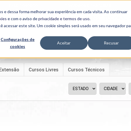
FALE CONOSCO
CONVÊNIOS E PARCERIAS
s e dessa forma melhorar sua experiência em cada visita. Ao continuar
BENEFÍCIOS
INSTITUCIONAL
kies
e com o aviso de
privacidade e termos de uso
.
cê acessar este site. Um cookie simples será usado em seu navegador pa
Programas
Acadêmicos
Configurações de
Aceitar
Recusar
cookies
PIBID
MPH
PIAC
PROEST
Extensão
Cursos Livres
Cursos Técnicos
PAE
Unit
PIME
Programas de
Pesquisa e
Extensão
NIT
PRO