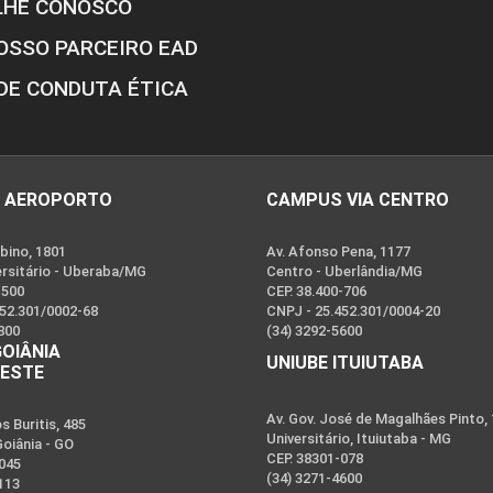
LHE CONOSCO
OSSO PARCEIRO EAD
DE CONDUTA ÉTICA
 AEROPORTO
CAMPUS VIA CENTRO
bino, 1801
Av. Afonso Pena, 1177
ersitário - Uberaba/MG
Centro - Uberlândia/MG
-500
CEP. 38.400-706
452.301/0002-68
CNPJ - 25.452.301/0004-20
800
(34) 3292-5600
GOIÂNIA
UNIUBE ITUIUTABA
OESTE
Av. Gov. José de Magalhães Pinto,
 Buritis, 485
Universitário, Ituiutaba - MG
Goiânia - GO
CEP. 38301-078
-045
(34) 3271-4600
113