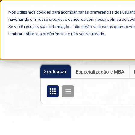
OUTROS PORTAIS
SEJA PARCEIRO
Nós utilizamos cookies para acompanhar as preferências dos usuário
SEMIPRESENCIAL
PRESENCIAL
EAD
navegando em nosso site, você concorda com nossa
política de coo
Se você recusar, suas informações não serão rastreadas quando vo
lembrar sobre sua preferência de não ser rastreado.
Home
>
Cursos
>
EAD
>
Graduação
Graduação
Especialização e MBA