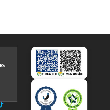
PEPE
ED
NO:
e-MEC ITH
e-MEC Uniube