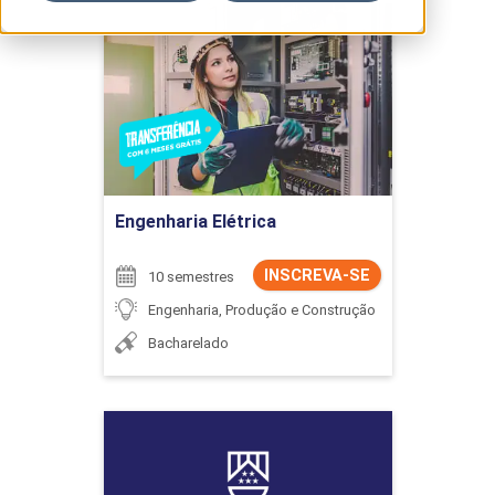
Engenharia Elétrica
Detalhes do curso
Buscar
Ir para Inscrição
Engenharia Elétrica
INSCREVA-SE
10 semestres
Engenharia, Produção e Construção
Bacharelado
Engenharia Elétrica
Detalhes do curso