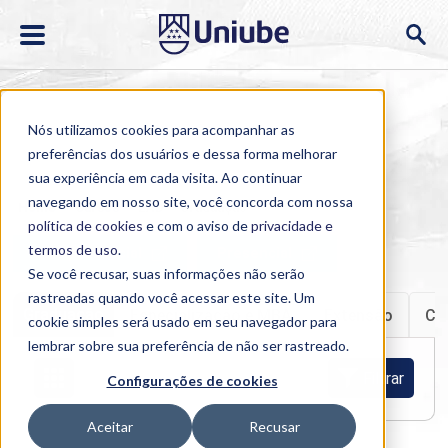
Nós utilizamos cookies para acompanhar as
preferências dos usuários e dessa forma melhorar
sua experiência em cada visita. Ao continuar
navegando em nosso site, você concorda com nossa
Home
>
Cursos
>
EAD
>
Graduação
política de cookies
e com o aviso de
privacidade e
termos de uso
.
Semipresencial
Presencial
Se você recusar, suas informações não serão
rastreadas quando você acessar este site. Um
Graduação
Especialização e MBA
Extensão
Cu
cookie simples será usado em seu navegador para
lembrar sobre sua preferência de não ser rastreado.
Filtrar
Configurações de cookies
Aceitar
Recusar