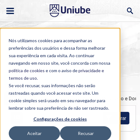
Nós utilizamos cookies para acompanhar as
preferências dos usuários e dessa forma melhorar
sua experiência em cada visita. Ao continuar
navegando em nosso site, você concorda com nossa
Home
>
Cursos
>
Presencial
>
Graduação
política de cookies
e com o aviso de
privacidade e
termos de uso
.
Semipresencial
EAD
Se você recusar, suas informações não serão
rastreadas quando você acessar este site. Um
Graduação
Especialização e MBA
Mestrado e Dou
cookie simples será usado em seu navegador para
lembrar sobre sua preferência de não ser rastreado.
Filtrar
Configurações de cookies
Aceitar
Recusar
Buscar