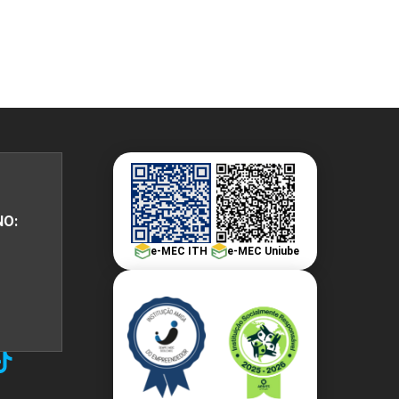
NO:
e-MEC ITH
e-MEC Uniube