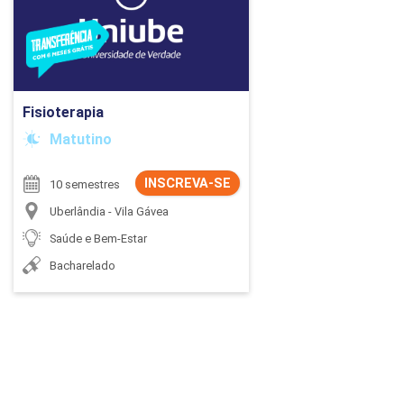
PEPE
ED
Ir para Inscrição
Fisioterapia
Matutino
INSCREVA-SE
10 semestres
Uberlândia - Vila Gávea
Saúde e Bem-Estar
Bacharelado