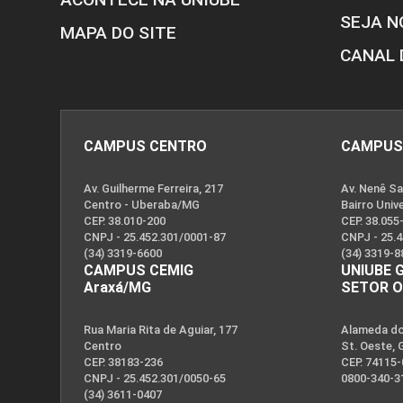
SEJA N
MAPA DO SITE
CANAL 
CAMPUS CENTRO
CAMPUS
Av. Guilherme Ferreira, 217
Av. Nenê Sa
Centro - Uberaba/MG
Bairro Univ
CEP. 38.010-200
CEP. 38.055
CNPJ - 25.452.301/0001-87
CNPJ - 25.
(34) 3319-6600
(34) 3319-8
CAMPUS CEMIG
UNIUBE 
Araxá/MG
SETOR 
Rua Maria Rita de Aguiar, 177
Alameda dos
Centro
St. Oeste, 
CEP. 38183-236
CEP. 74115
CNPJ - 25.452.301/0050-65
0800-340-3
(34) 3611-0407