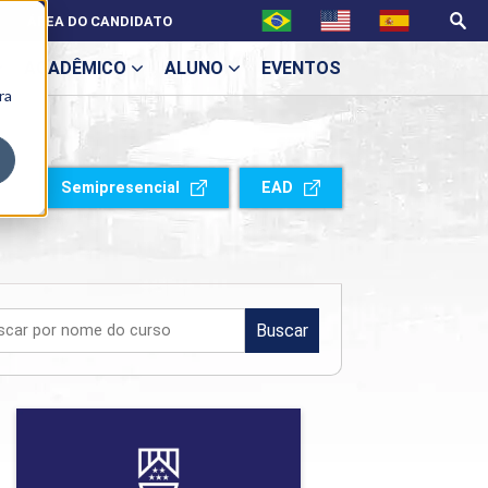
ÁREA DO CANDIDATO
ACADÊMICO
ALUNO
EVENTOS
ra
U
Semipresencial
EAD
ecne
Buscar
Fisioterapia
ES
Detalhes do curso