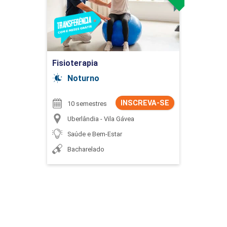
PRO
PRO
Ir para Inscrição
Fisioterapia
Noturno
INSCREVA-SE
10 semestres
Uberlândia - Vila Gávea
Saúde e Bem-Estar
Bacharelado