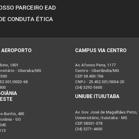
OSSO PARCEIRO EAD
DE CONDUTA ÉTICA
 AEROPORTO
CAMPUS VIA CENTRO
bino, 1801
Av. Afonso Pena, 1177
ersitário - Uberaba/MG
Centro - Uberlândia/MG
-500
CEP. 38.400-706
452.301/0002-68
CNPJ - 25.452.301/0004-20
800
(34) 3292-5600
GOIÂNIA
UNIUBE ITUIUTABA
OESTE
Av. Gov. José de Magalhães Pinto,
 Buritis, 485
Universitário, Ituiutaba - MG
Goiânia - GO
CEP. 38301-078
-045
(34) 3271-4600
113