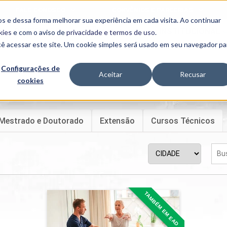
FALE CONOSCO
CONVÊNIOS E PARCERIAS
s e dessa forma melhorar sua experiência em cada visita. Ao continuar
BENEFÍCIOS
INSTITUCIONAL
kies
e com o aviso de
privacidade e termos de uso
.
cê acessar este site. Um cookie simples será usado em seu navegador pa
Programas
Acadêmicos
Configurações de
Aceitar
Recusar
cookies
PIBID
MPH
PIAC
PROEST
Mestrado e Doutorado
Extensão
Cursos Técnicos
PAE
Unit
PIME
Programas de
Pesquisa e
Extensão
NIT
TAMBÉM EM EAD
Fisioterapia
PRO
Detalhes do curso