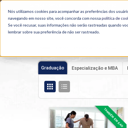
OUTROS PORTAIS
SEJA PARCEIRO
Nós utilizamos cookies para acompanhar as preferências dos usuário
SEMIPRESENCIAL
PRESENCIAL
EAD
navegando em nosso site, você concorda com nossa
política de coo
Se você recusar, suas informações não serão rastreadas quando vo
lembrar sobre sua preferência de não ser rastreado.
Home
>
Cursos
>
Presencial
>
Graduação
Graduação
Especialização e MBA
TAMBÉM EM EAD
Fisioterapia
Detalhes do curso