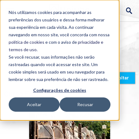
Nós utilizamos cookies para acompanhar as
preferências dos usuários e dessa forma melhorar
sua experiência em cada visita. Ao continuar
navegando em nosso site, você concorda com nossa
política de cookies
e com o aviso de
privacidade e
termos de uso
.
Se você recusar, suas informações não serão
rastreadas quando você acessar este site. Um
cookie simples será usado em seu navegador para
Home
>
Cursos
>
EAD
>
Graduação
Voltar
lembrar sobre sua preferência de não ser rastreado.
Configurações de cookies
Curso EAD
Aceitar
Recusar
Zootecnia
Detalhes do curso