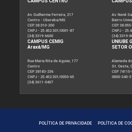
CAMPUS CENTRO
CAMPUS
Av. Guilherme Ferreira, 217
Av. Nenê Sa
Centro - Uberaba/MG
Bairro Univ
CEP. 38.010-200
CEP. 38.055
CNPJ - 25.452.301/0001-87
CNPJ - 25.
(34) 3319-6600
(34) 3319-8
CAMPUS CEMIG
UNIUBE 
Araxá/MG
SETOR 
Rua Maria Rita de Aguiar, 177
Alameda dos
Centro
St. Oeste, 
CEP. 38183-236
CEP. 74115
CNPJ - 25.452.301/0050-65
0800-340-3
(34) 3611-0407
POLÍTICA DE PRIVACIDADE
POLÍTICA DE CO