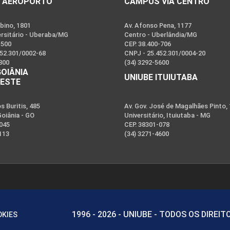
 AEROPORTO
CAMPUS VIA CENTRO
bino, 1801
Av. Afonso Pena, 1177
ersitário - Uberaba/MG
Centro - Uberlândia/MG
-500
CEP. 38.400-706
452.301/0002-68
CNPJ - 25.452.301/0004-20
800
(34) 3292-5600
GOIÂNIA
UNIUBE ITUIUTABA
OESTE
 Buritis, 485
Av. Gov. José de Magalhães Pinto,
Goiânia - GO
Universitário, Ituiutaba - MG
-045
CEP. 38301-078
113
(34) 3271-4600
1996 - 2026 - UNIUBE - TODOS OS DIREI
OKIES