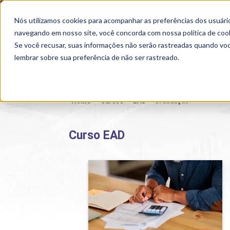
OUTROS PORTAIS
SEJA PARCEIRO
Nós utilizamos cookies para acompanhar as preferências dos usuário
SEMIPRESENCIAL
PRESENCIAL
EAD
navegando em nosso site, você concorda com nossa
política de coo
Se você recusar, suas informações não serão rastreadas quando vo
lembrar sobre sua preferência de não ser rastreado.
Home
>
Cursos
>
EAD
>
Graduação
Curso EAD
Gestão Financeira
Detalhes do curso