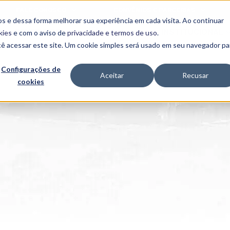
FALE CONOSCO
CONVÊNIOS E PARCERIAS
s e dessa forma melhorar sua experiência em cada visita. Ao continuar
BENEFÍCIOS
INSTITUCIONAL
kies
e com o aviso de
privacidade e termos de uso
.
cê acessar este site. Um cookie simples será usado em seu navegador pa
Programas
Acadêmicos
Configurações de
Aceitar
Recusar
cookies
PIBID
MPH
PIAC
PROEST
PAE
Unit
PIME
Programas de
Pesquisa e
Extensão
NIT
PRO