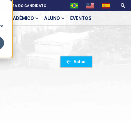
ÁREA DO CANDIDATO
ACADÊMICO
ALUNO
EVENTOS
ra
U
Voltar
ecne
ES