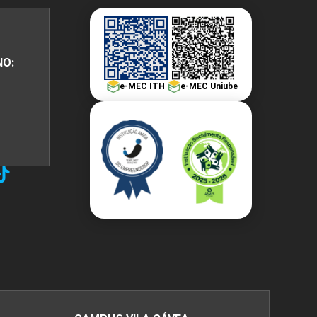
NO:
e-MEC ITH
e-MEC Uniube